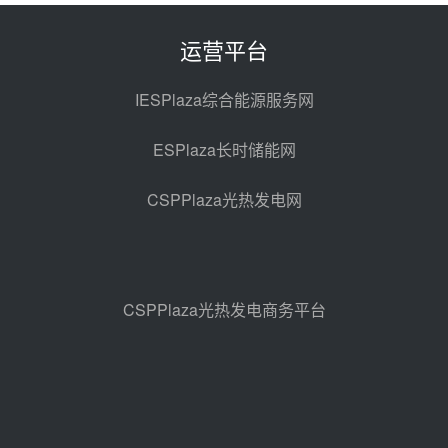
光热示范电站二列蒸汽发生器设备
采购
前天 08-05 17:20
运营平台
亚核阀业中标天山北麓100MW光
热发电工程EPC总承包项目熔盐截
IESPlaza综合能源服务网
止阀、熔盐三偏心蝶阀采购
前天 08-05 17:15
ESPlaza长时储能网
昊森机电中标新疆华电天山北麓基
地100MW光热发电工程EPC总承
CSPPlaza光热发电网
包项目熔盐介质超声波流量计采购
前天 08-05 17:09
节点突破！独山子石化光伏熔盐储
能示范项目电加热器厂房顺利封顶
08-05 14:48
CSPPlaza光热发电商务平台
7400吨！迪尔化工成功签订鲁西火
电机组灵活性改造项目三元液态盐
采购合同
08-05 14:12
迪尔化工预中标华能西安热工院