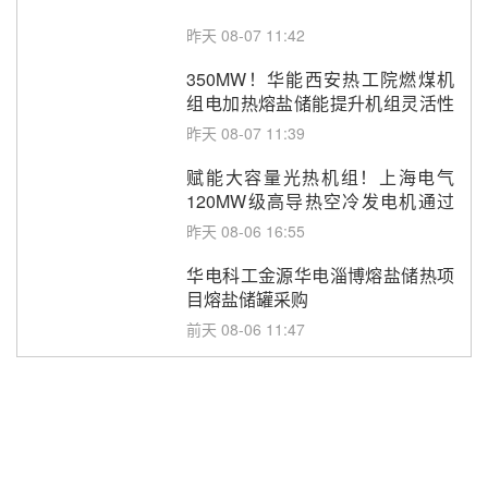
昨天 08-07 11:42
350MW！华能西安热工院燃煤机
组电加热熔盐储能提升机组灵活性
改造项目初步设计第三方评审服务
昨天 08-07 11:39
采购
赋能大容量光热机组！上海电气
120MW级高导热空冷发电机通过
型式试验
昨天 08-06 16:55
华电科工金源华电淄博熔盐储热项
目熔盐储罐采购
前天 08-06 11:47
中国电建中南院吉西基地鲁固直流
100MW光工程性能试验采购
前天 08-06 10:49
西子洁能中标中广核德令哈50MW