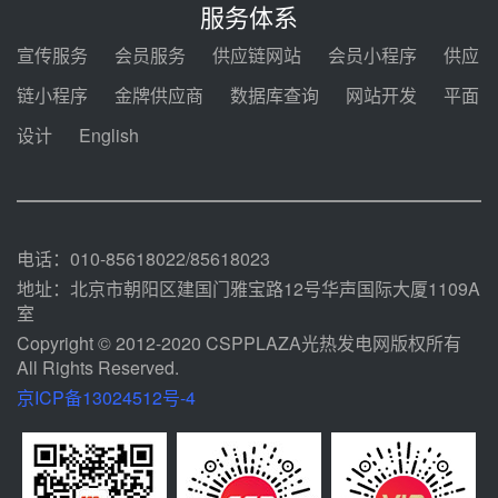
2026-2029年熔盐介质框架协议
服务体系
08-05 11:37
宣传服务
会员服务
供应链网站
会员小程序
供应
中能建华中试研院中标重能新疆
链小程序
金牌供应商
数据库查询
网站开发
平面
100MW光热项目机组调试及性能
试验
设计
English
08-05 10:41
解读丨十五五电源结构优化：光热
规模化助力构建绿色低碳电力供给
格局
08-05 09:11
电话：010-85618022/85618023
地址：北京市朝阳区建国门雅宝路12号华声国际大厦1109A
室
Copyright © 2012-2020 CSPPLAZA光热发电网版权所有
All Rights Reserved.
京ICP备13024512号-4