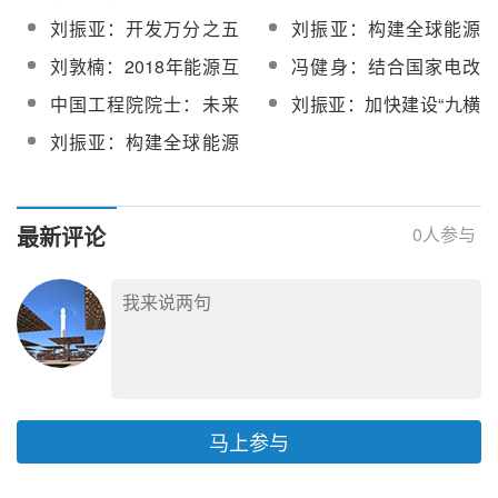
绿托邦
决新能源与电网企业矛
刘振亚：开发万分之五
刘振亚：构建全球能源
盾
清洁能源即可满足人类
互联网是加快能源转型
刘敦楠：2018年能源互
冯健身：结合国家电改
能源需求
的必由之路
联网的商业模式将不断
政策 在酒泉实施区域电
中国工程院院士：未来
刘振亚：加快建设“九横
推陈出新
网建设试点
能源系统的核心是电力
九纵”全球能源互联网骨
刘振亚：构建全球能源
和电网
干网架
互联网解决10.6亿人用
电
最新评论
0
人参与
马上参与