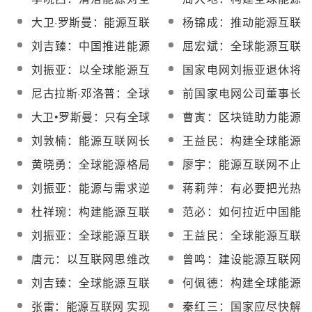
具备现实条件
球能源互联网意义重大
互联网亟需确定能源消
大卫·罗斯曼：能源互联
杨锦成：推动能源互联
费总量
网将给电力行业带来50
网不能一味依赖政府政
刘吉臻：中国推进能源
屈宏斌：全球能源互联
万亿美元投资
策
革命需要全球能源互联
网利当前惠长远
刘振亚：以全球能源互
国家电网刘振亚退休将
网
联网实现人人享有可持
给电力行业带来什么影
尼古拉斯·邓洛普：全球
前国家电网公司董事长
续能源
响？
能源互联网将为全球带
刘振亚身上的三个标签
大卫•罗斯曼：只有全球
曹寅：区块链助力能源
来巨大商机
能源互联网才能解决人
互联网加速落地
刘敦楠：能源互联网长
王益民：构建全球能源
类能源问题
期发展中的八个关键问
互联网意义重大
黄晓勇：全球能源格局
廖宇：能源互联网不止
题
正在发生深刻的变化
是能源+互联网
刘振亚：能源与需求逆
蒋莉萍：有必要把光热
向分布决定中国必须选
发电列为国家战略选择
杜祥琬：构建能源互联
范必：如何拉近中国能
择特高压
且需提上日程
网需三化两结合
源与互联网世界的距
刘振亚：全球能源互联
王益民：全球能源互联
离？
网已实现关键领域突破
网是一带一路建设的最
唐元：以互联网思维改
曾鸣：建设能源互联网
好载体
造传统电力系统
的四个主要路径
刘吉臻：全球能源互联
何佩德：构建全球能源
网建设已开启实战模式
互联网意义非同凡响
张雷：能源互联网 实现
秦红三：国家应尽快解