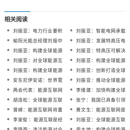
相关阅读
刘振亚：电力行业要积
刘振亚：智能电网承载
极攻关光热发电技术
并推动第三次工业革命
瑜阳光能总经理刘振中
刘振亚：发展特高压电
谈2014年光热发电产业
网 破解雾霾困局
刘振亚：构建全球能源
刘振亚：特高压可解决
互联网
不稳定新能源的输电问
刘振亚：对全球能源互
刘振亚：构建全球能源
题
联网充满信心和期待
互联网的四个重点
刘振亚：构建全球能源
刘振亚：创新打造全球
互联网是清洁发展的必
能源互联网的中国力量
安东尼伊安诺：世界需
刘振亚：推动全球能源
由之路
要全球能源互联网 中国
互联网从战略构想走向
两会代表：能源互联网
李维建：加快构建全球
发挥引领作用
共同行动
让更多人享受清洁绿色
能源互联网 创新推动能
胡连松：全球能源互联
张宁：我国已具备引领
能源
源转型升级
网将开启全球能源的清
全球能源互联网发展的
曾嵘：能源互联网将重
黄文生：能源互联网是
洁转型
有利条件
塑整个能源价值链
推动能源革命的重要支
李家俊 ：能源互联是经
刘振亚：全球能源互联
撑
济社会发展的重要保障
网在技术、投资方面已
李晓西：清洁能源对全
周大地：构建全球能源