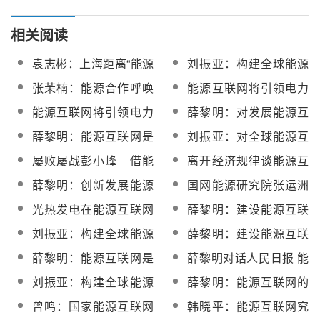
相关阅读
袁志彬：上海距离“能源
刘振亚：构建全球能源
互联网”到底有多远
互联网
张茉楠：能源合作呼唤
能源互联网将引领电力
全球能源互联网
系统发生巨变（一）
能源互联网将引领电力
薛黎明：对发展能源互
系统发生巨变（二）
联网的几点认识
薛黎明：能源互联网是
刘振亚：对全球能源互
趋势 势不可挡
联网充满信心和期待
屡败屡战彭小峰 借能
离开经济规律谈能源互
源互联网之势再度出发
联网都是空谈
薛黎明：创新发展能源
国网能源研究院张运洲
互联网是治霾良策
解读能源互联网图景
光热发电在能源互联网
薛黎明：建设能源互联
也有一席之地
网更需金融扶持
刘振亚：构建全球能源
薛黎明：建设能源互联
互联网的四个重点
网要分三步走
薛黎明：能源互联网是
薛黎明对话人民日报 能
“互联网+”的重要组成部
源互联网需“三步走”
刘振亚：构建全球能源
薛黎明：能源互联网的
分
互联网是清洁发展的必
入口是智能化分布式能
曾鸣：国家能源互联网
韩晓平：能源互联网究
由之路
源