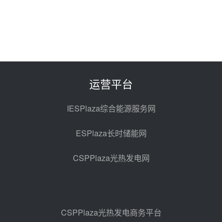
华电科工金源华电淄博熔盐储热项
目熔盐储罐采购
前天 08-06 11:47
中国电建中南院吉西基地鲁固直流
100MW光工程性能试验采购
前天 08-06 10:49
运营平台
西子洁能中标中广核德令哈50MW
光热示范电站二列蒸汽发生器设备
IESPlaza综合能源服务网
采购
08-05 17:20
ESPlaza长时储能网
亚核阀业中标天山北麓100MW光
热发电工程EPC总承包项目熔盐截
CSPPlaza光热发电网
止阀、熔盐三偏心蝶阀采购
08-05 17:15
昊森机电中标新疆华电天山北麓基
地100MW光热发电工程EPC总承
包项目熔盐介质超声波流量计采购
08-05 17:09
CSPPlaza光热发电商务平台