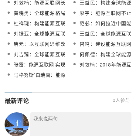
刘敦楠：能源互联网长
王益民：构建全球能源
类能源问题
期发展中的八个关键问
互联网意义重大
黄晓勇：全球能源格局
廖宇：能源互联网不止
题
正在发生深刻的变化
是能源+互联网
杜祥琬：构建能源互联
范必：如何拉近中国能
网需三化两结合
源与互联网世界的距
刘振亚：全球能源互联
王益民：全球能源互联
离？
网已实现关键领域突破
网是一带一路建设的最
唐元：以互联网思维改
曾鸣：建设能源互联网
好载体
造传统电力系统
的四个主要路径
刘吉臻：全球能源互联
何佩德：构建全球能源
网建设已开启实战模式
互联网意义非同凡响
张雷：能源互联网 实现
刘敦楠：2018年能源互
绿托邦
联网的商业模式将不断
马格努斯˙白瑞南：能源
推陈出新
互联需要互信 电网成能
源转型关键
最新评论
0
人参与