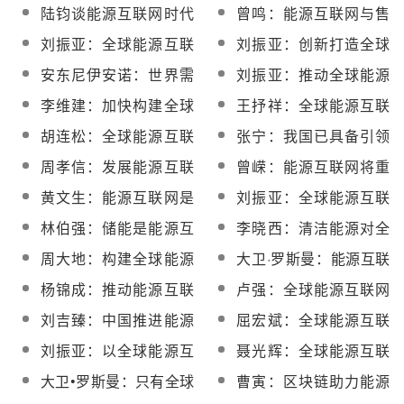
行动的原则与主张阐述
竟互联什么？
陆钧谈能源互联网时代
曾鸣：能源互联网与售
光热产业的机遇与挑战
电市场放开对配电网规
刘振亚：全球能源互联
刘振亚：创新打造全球
划影响重大
网将以电网为中心
能源互联网的中国力量
安东尼伊安诺：世界需
刘振亚：推动全球能源
要全球能源互联网 中国
互联网从战略构想走向
李维建：加快构建全球
王抒祥：全球能源互联
发挥引领作用
共同行动
能源互联网 创新推动能
网可以满足全球绿色电
胡连松：全球能源互联
张宁：我国已具备引领
源转型升级
力需求
网将开启全球能源的清
全球能源互联网发展的
周孝信：发展能源互联
曾嵘：能源互联网将重
洁转型
有利条件
网需解决能源转型两大
塑整个能源价值链
黄文生：能源互联网是
刘振亚：全球能源互联
关键问题
推动能源革命的重要支
网在技术、投资方面已
林伯强：储能是能源互
李晓西：清洁能源对全
撑
具备现实条件
联网的核心部件
球能源互联网意义重大
周大地：构建全球能源
大卫·罗斯曼：能源互联
互联网亟需确定能源消
网将给电力行业带来50
杨锦成：推动能源互联
卢强：全球能源互联网
费总量
万亿美元投资
网不能一味依赖政府政
比核聚变更具现实意义
刘吉臻：中国推进能源
屈宏斌：全球能源互联
策
革命需要全球能源互联
网利当前惠长远
刘振亚：以全球能源互
聂光辉：全球能源互联
网
联网实现人人享有可持
网契合能源供给侧改革
大卫•罗斯曼：只有全球
曹寅：区块链助力能源
续能源
能源互联网才能解决人
互联网加速落地