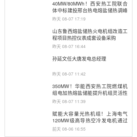
40MW/80MWh！西安热工院联合
体中标建投邢台热电熔盐储热调峰
调频改造EPC项目
昨天 08-07 17:19
山东鲁西熔盐储热火电机组改造工
程项目热控仪表成套设备采购
昨天 08-07 16:44
孙延文任大唐发电总经理
昨天 08-07 11:42
350MW！华能西安热工院燃煤机
组电加热熔盐储能提升机组灵活性
改造项目初步设计第三方评审服务
昨天 08-07 11:39
采购
赋能大容量光热机组！上海电气
120MW级高导热空冷发电机通过
型式试验
前天 08-06 16:55