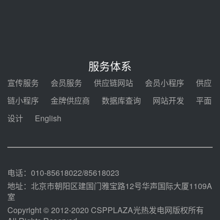
节点突破！独山子石化光伏熔盐储
能示范项目电加热器厂房顺利封顶
08-05 14:48
7400吨！迪尔化工成功签订鲁西火
电机组灵活性改造项目三元液态盐
服务体系
采购合同
08-05 14:12
宣传服务
会员服务
供应链网站
会员小程序
供应
迪尔化工预中标华能西安热工院
链小程序
金牌供应商
数据库查询
网站开发
平面
2026-2029年熔盐介质框架协议
设计
English
08-05 11:37
中能建华中试研院中标重能新疆
100MW光热项目机组调试及性能
试验
08-05 10:41
电话：010-85618022/85618023
地址：北京市朝阳区建国门雅宝路12号华声国际大厦1109A
室
Copyright © 2012-2020 CSPPLAZA光热发电网版权所有