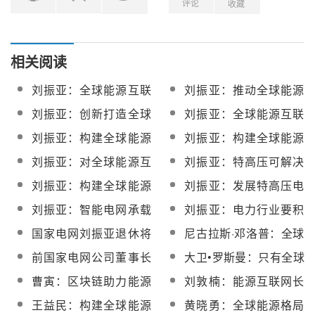
评论
收藏
相关阅读
刘振亚：全球能源互联
刘振亚：推动全球能源
网在技术、投资方面已
互联网从战略构想走向
刘振亚：创新打造全球
刘振亚：全球能源互联
具备现实条件
共同行动
能源互联网的中国力量
网将以电网为中心
刘振亚：构建全球能源
刘振亚：构建全球能源
互联网是清洁发展的必
互联网的四个重点
刘振亚：对全球能源互
刘振亚：特高压可解决
由之路
联网充满信心和期待
不稳定新能源的输电问
刘振亚：构建全球能源
刘振亚：发展特高压电
题
互联网
网 破解雾霾困局
刘振亚：智能电网承载
刘振亚：电力行业要积
并推动第三次工业革命
极攻关光热发电技术
国家电网刘振亚退休将
尼古拉斯·邓洛普：全球
给电力行业带来什么影
能源互联网将为全球带
前国家电网公司董事长
大卫•罗斯曼：只有全球
响？
来巨大商机
刘振亚身上的三个标签
能源互联网才能解决人
曹寅：区块链助力能源
刘敦楠：能源互联网长
类能源问题
互联网加速落地
期发展中的八个关键问
王益民：构建全球能源
黄晓勇：全球能源格局
题