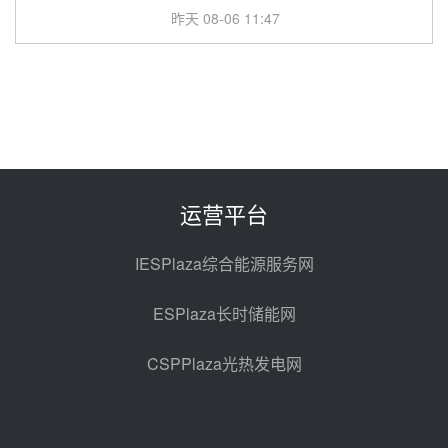
昨天 08-06 11:47
中国电建中南院吉西基地鲁固直流
100MW光工程性能试验采购
昨天 08-06 10:49
西子洁能中标中广核德令哈50MW
光热示范电站二列蒸汽发生器设备
采购
前天 08-05 17:20
运营平台
亚核阀业中标天山北麓100MW光
热发电工程EPC总承包项目熔盐截
IESPlaza综合能源服务网
止阀、熔盐三偏心蝶阀采购
前天 08-05 17:15
ESPlaza长时储能网
昊森机电中标新疆华电天山北麓基
地100MW光热发电工程EPC总承
CSPPlaza光热发电网
包项目熔盐介质超声波流量计采购
前天 08-05 17:09
节点突破！独山子石化光伏熔盐储
能示范项目电加热器厂房顺利封顶