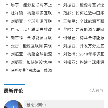
互联网意义重大
正在发生深刻的变化
廖宇：能源互联网不止
刘振亚：能源与需求逆
是能源+互联网
向分布决定中国必须选
杜祥琬：构建能源互联
范必：如何拉近中国能
择特高压
网需三化两结合
源与互联网世界的距
刘振亚：全球能源互联
王益民：全球能源互联
离？
网已实现关键领域突破
网是一带一路建设的最
唐元：以互联网思维改
曾鸣：建设能源互联网
好载体
造传统电力系统
的四个主要路径
刘吉臻：全球能源互联
何佩德：构建全球能源
网建设已开启实战模式
互联网意义非同凡响
张雷：能源互联网 实现
刘振亚：开发万分之五
绿托邦
清洁能源即可满足人类
刘振亚：构建全球能源
刘敦楠：2018年能源互
能源需求
互联网是加快能源转型
联网的商业模式将不断
刘振亚：加快建设“九横
刘振亚：构建全球能源
的必由之路
推陈出新
九纵”全球能源互联网骨
互联网解决10.6亿人用
马格努斯˙白瑞南：能源
干网架
电
互联需要互信 电网成能
源转型关键
最新评论
0
人参与