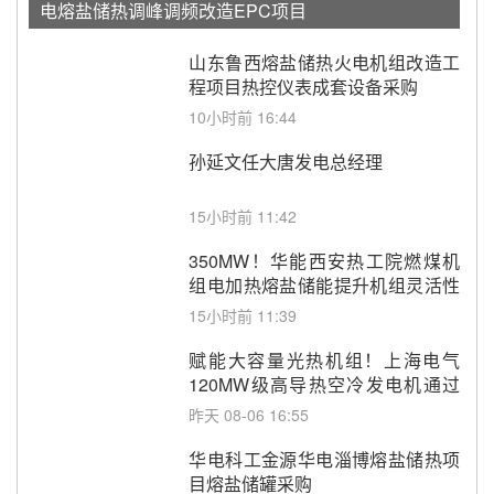
电熔盐储热调峰调频改造EPC项目
山东鲁西熔盐储热火电机组改造工
程项目热控仪表成套设备采购
10小时前 16:44
孙延文任大唐发电总经理
15小时前 11:42
350MW！华能西安热工院燃煤机
组电加热熔盐储能提升机组灵活性
改造项目初步设计第三方评审服务
15小时前 11:39
采购
赋能大容量光热机组！上海电气
120MW级高导热空冷发电机通过
型式试验
昨天 08-06 16:55
华电科工金源华电淄博熔盐储热项
目熔盐储罐采购