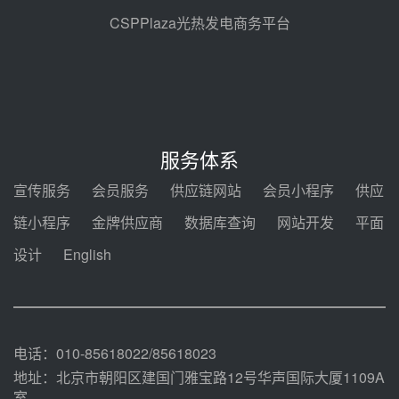
前天 08-05 14:48
CSPPlaza光热发电商务平台
7400吨！迪尔化工成功签订鲁西火
电机组灵活性改造项目三元液态盐
采购合同
前天 08-05 14:12
迪尔化工预中标华能西安热工院
2026-2029年熔盐介质框架协议
服务体系
前天 08-05 11:37
宣传服务
会员服务
供应链网站
会员小程序
供应
中能建华中试研院中标重能新疆
链小程序
金牌供应商
数据库查询
网站开发
平面
100MW光热项目机组调试及性能
试验
设计
English
前天 08-05 10:41
解读丨十五五电源结构优化：光热
规模化助力构建绿色低碳电力供给
格局
前天 08-05 09:11
电话：010-85618022/85618023
地址：北京市朝阳区建国门雅宝路12号华声国际大厦1109A
室