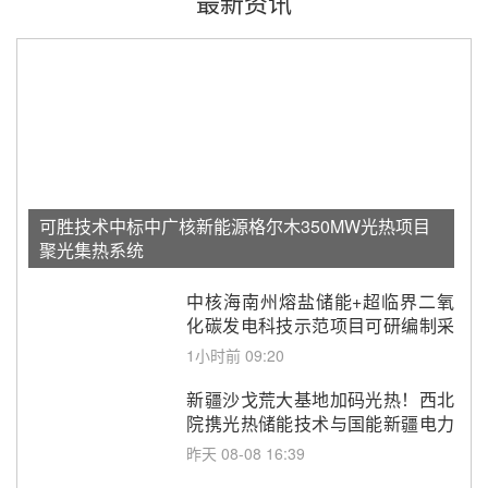
最新资讯
可胜技术中标中广核新能源格尔木350MW光热项目
聚光集热系统
中核海南州熔盐储能+超临界二氧
化碳发电科技示范项目可研编制采
购
1小时前 09:20
新疆沙戈荒大基地加码光热！西北
院携光热储能技术与国能新疆电力
深化战略合作
昨天 08-08 16:39