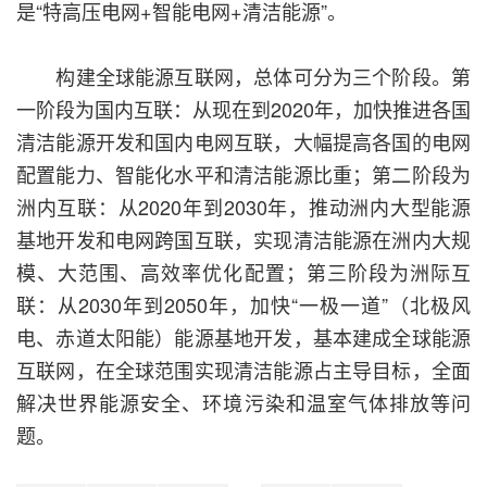
是“特高压电网+智能电网+清洁能源”。
构建全球能源互联网，总体可分为三个阶段。第
一阶段为国内互联：从现在到2020年，加快推进各国
清洁能源开发和国内电网互联，大幅提高各国的电网
配置能力、智能化水平和清洁能源比重；第二阶段为
洲内互联：从2020年到2030年，推动洲内大型能源
基地开发和电网跨国互联，实现清洁能源在洲内大规
模、大范围、高效率优化配置；第三阶段为洲际互
联：从2030年到2050年，加快“一极一道”（北极风
电、赤道太阳能）能源基地开发，基本建成全球能源
互联网，在全球范围实现清洁能源占主导目标，全面
解决世界能源安全、环境污染和温室气体排放等问
题。