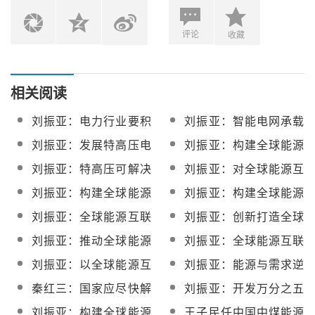
评论
收藏
相关阅读
刘振亚：电力行业要积
刘振亚：智能电网承载
极攻关光热发电技术
并推动第三次工业革命
刘振亚：发展特高压电
刘振亚：构建全球能源
网 破解雾霾困局
互联网
刘振亚：特高压可解决
刘振亚：对全球能源互
不稳定新能源的输电问
联网充满信心和期待
刘振亚：构建全球能源
刘振亚：构建全球能源
题
互联网的四个重点
互联网是清洁发展的必
刘振亚：全球能源互联
刘振亚：创新打造全球
由之路
网将以电网为中心
能源互联网的中国力量
刘振亚：推动全球能源
刘振亚：全球能源互联
互联网从战略构想走向
网在技术、投资方面已
刘振亚：以全球能源互
刘振亚：能源与需求逆
共同行动
具备现实条件
联网实现人人享有可持
向分布决定中国必须选
秦红三：国家应尽快解
刘振亚：开发万分之五
续能源
择特高压
决新能源与电网企业矛
清洁能源即可满足人类
刘振亚：构建全球能源
王子民任中国中煤能源