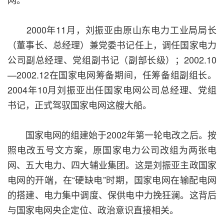
2000年11月，刘振亚由原山东电力工业局局长
（董事长、总经理）兼党委书记任上，调任国家电力
公司副总经理、党组副书记（副部长级）；2002.10
—2002.12在国家电网筹备期间，任筹备组副组长。
2004年10月刘振亚出任国家电网公司总经理、党组
书记，正式驾驭国家电网这艘大船。
国家电网的组建始于2002年第一轮电改之后。按
照电改五号文方案，原国家电力公司改组为两张电
网、五大电力、四大辅业集团。这是刘振亚主政国家
电网的开端，在“硬缺电”时期，国家电网在输配电网
的搭建、电力集中调度、保供电中力挽狂澜。这背后
与国家电网央企定位、政治意识直接相关。