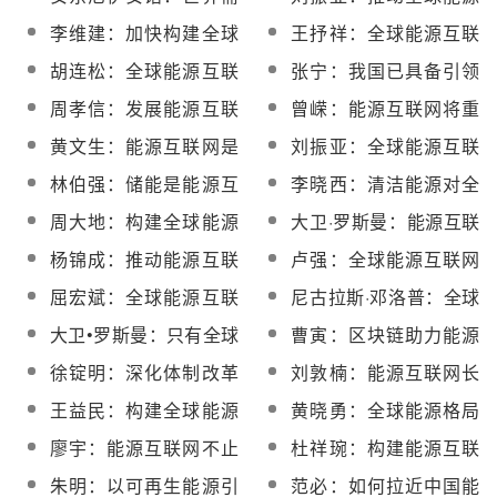
要全球能源互联网 中国
互联网从战略构想走向
李维建：加快构建全球
王抒祥：全球能源互联
发挥引领作用
共同行动
能源互联网 创新推动能
网可以满足全球绿色电
胡连松：全球能源互联
张宁：我国已具备引领
源转型升级
力需求
网将开启全球能源的清
全球能源互联网发展的
周孝信：发展能源互联
曾嵘：能源互联网将重
洁转型
有利条件
网需解决能源转型两大
塑整个能源价值链
黄文生：能源互联网是
刘振亚：全球能源互联
关键问题
推动能源革命的重要支
网在技术、投资方面已
林伯强：储能是能源互
李晓西：清洁能源对全
撑
具备现实条件
联网的核心部件
球能源互联网意义重大
周大地：构建全球能源
大卫·罗斯曼：能源互联
互联网亟需确定能源消
网将给电力行业带来50
杨锦成：推动能源互联
卢强：全球能源互联网
费总量
万亿美元投资
网不能一味依赖政府政
比核聚变更具现实意义
屈宏斌：全球能源互联
尼古拉斯·邓洛普：全球
策
网利当前惠长远
能源互联网将为全球带
大卫•罗斯曼：只有全球
曹寅：区块链助力能源
来巨大商机
能源互联网才能解决人
互联网加速落地
徐锭明：深化体制改革
刘敦楠：能源互联网长
类能源问题
确保能源革命成功
期发展中的八个关键问
王益民：构建全球能源
黄晓勇：全球能源格局
题
互联网意义重大
正在发生深刻的变化
廖宇：能源互联网不止
杜祥琬：构建能源互联
是能源+互联网
网需三化两结合
朱明：以可再生能源引
范必：如何拉近中国能