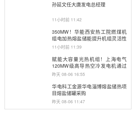
孙延文任大唐发电总经理
11小时前 11:42
350MW！华能西安热工院燃煤机
组电加热熔盐储能提升机组灵活性
改造项目初步设计第三方评审服务
11小时前 11:39
采购
赋能大容量光热机组！上海电气
120MW级高导热空冷发电机通过
型式试验
昨天 08-06 16:55
华电科工金源华电淄博熔盐储热项
目熔盐储罐采购
昨天 08-06 11:47
中国电建中南院吉西基地鲁固直流
100MW光工程性能试验采购
昨天 08-06 10:49