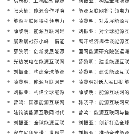
袁志彬：上海距离“能源
刘振亚：构建全球能源
互联网”到底有多远
互联网
张茉楠：能源合作呼唤
能源互联网将引领电力
全球能源互联网
系统发生巨变（一）
能源互联网将引领电力
薛黎明：对发展能源互
系统发生巨变（二）
联网的几点认识
薛黎明：能源互联网是
刘振亚：对全球能源互
趋势 势不可挡
联网充满信心和期待
屡败屡战彭小峰 借能
离开经济规律谈能源互
源互联网之势再度出发
联网都是空谈
薛黎明：创新发展能源
国网能源研究院张运洲
互联网是治霾良策
解读能源互联网图景
光热发电在能源互联网
薛黎明：建设能源互联
也有一席之地
网更需金融扶持
刘振亚：构建全球能源
薛黎明：建设能源互联
互联网的四个重点
网要分三步走
薛黎明：能源互联网是
薛黎明对话人民日报 能
“互联网+”的重要组成部
源互联网需“三步走”
刘振亚：构建全球能源
薛黎明：能源互联网的
分
互联网是清洁发展的必
入口是智能化分布式能
曾鸣：国家能源互联网
韩晓平：能源互联网究
由之路
源
行动的原则与主张阐述
竟互联什么？
陆钧谈能源互联网时代
曾鸣：能源互联网与售
光热产业的机遇与挑战
电市场放开对配电网规
刘振亚：全球能源互联
刘振亚：创新打造全球
划影响重大
网将以电网为中心
能源互联网的中国力量
安东尼伊安诺：世界需
刘振亚：推动全球能源