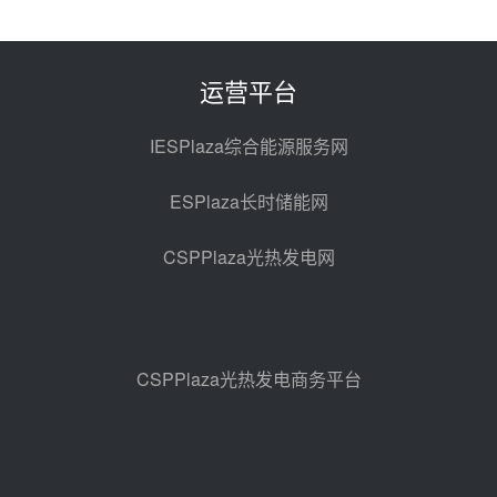
西子洁能中标中广核德令哈50MW
光热示范电站二列蒸汽发生器设备
采购
前天 08-05 17:20
运营平台
亚核阀业中标天山北麓100MW光
热发电工程EPC总承包项目熔盐截
IESPlaza综合能源服务网
止阀、熔盐三偏心蝶阀采购
前天 08-05 17:15
ESPlaza长时储能网
昊森机电中标新疆华电天山北麓基
地100MW光热发电工程EPC总承
CSPPlaza光热发电网
包项目熔盐介质超声波流量计采购
前天 08-05 17:09
节点突破！独山子石化光伏熔盐储
能示范项目电加热器厂房顺利封顶
前天 08-05 14:48
CSPPlaza光热发电商务平台
7400吨！迪尔化工成功签订鲁西火
电机组灵活性改造项目三元液态盐
采购合同
前天 08-05 14:12