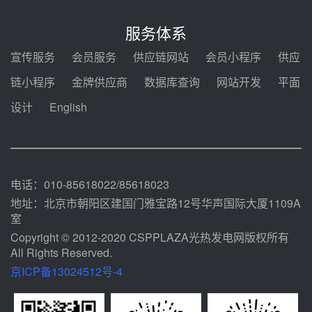
迪尔化工预中标华能西安热工院
2026-2029年熔盐介质框架协议
服务体系
前天 08-05 11:37
宣传服务
会员服务
供应链网站
会员小程序
供应
中能建华中试研院中标重能新疆
链小程序
金牌供应商
数据库查询
网站开发
平面
100MW光热项目机组调试及性能
试验
设计
English
前天 08-05 10:41
解读丨十五五电源结构优化：光热
规模化助力构建绿色低碳电力供给
格局
前天 08-05 09:11
电话：010-85618022/85618023
地址：北京市朝阳区建国门雅宝路12号华声国际大厦1109A
室
Copyright © 2012-2020 CSPPLAZA光热发电网版权所有
All Rights Reserved.
京ICP备13024512号-4