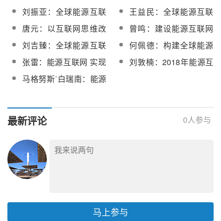
领能源革命
源与互联网世界的距
刘振亚：全球能源互联
王益民：全球能源互联
离？
网已实现关键领域突破
网是一带一路建设的最
唐元：以互联网思维改
曾鸣：建设能源互联网
好载体
造传统电力系统
的四个主要路径
刘吉臻：全球能源互联
何佩德：构建全球能源
网建设已开启实战模式
互联网意义非同凡响
张雷：能源互联网 实现
刘敦楠：2018年能源互
绿托邦
联网的商业模式将不断
马格努斯˙白瑞南：能源
推陈出新
互联需要互信 电网成能
源转型关键
最新评论
0
人参与
马上参与