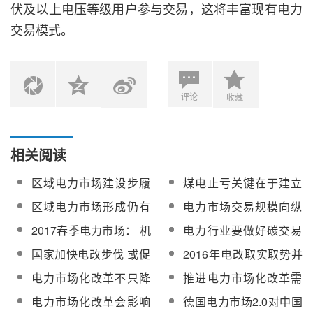
伏及以上电压等级用户参与交易，这将丰富现有电力
交易模式。
评论
收藏
相关阅读
区域电力市场建设步履
煤电止亏关键在于建立
缓慢 省间利益分配成最
健全电力市场体系
区域电力市场形成仍有
电力市场交易规模向纵
大难题
难度 扩大市场交易规模
深发展 发电行业应保持
2017春季电力市场： 机
电力行业要做好碳交易
将成电改重点
理性
制规则不断完善 规模结
示范 碳市场应与电力市
国家加快电改步伐 或促
2016年电改取实取势并
构走向纵深
场相协调
电力市场直接交易
重 电力市场化架构初步
电力市场化改革不只降
推进电力市场化改革需
建立
电价更应完善交易规则
基础设施支撑
电力市场化改革会影响
德国电力市场2.0对中国