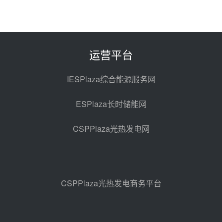
前天 08-06 11:47
中国电建中南院吉西基地鲁固直流
100MW光工程性能试验采购
前天 08-06 10:49
运营平台
西子洁能中标中广核德令哈50MW
光热示范电站二列蒸汽发生器设备
IESPlaza综合能源服务网
采购
08-05 17:20
ESPlaza长时储能网
亚核阀业中标天山北麓100MW光
热发电工程EPC总承包项目熔盐截
CSPPlaza光热发电网
止阀、熔盐三偏心蝶阀采购
08-05 17:15
昊森机电中标新疆华电天山北麓基
地100MW光热发电工程EPC总承
包项目熔盐介质超声波流量计采购
08-05 17:09
CSPPlaza光热发电商务平台
节点突破！独山子石化光伏熔盐储
能示范项目电加热器厂房顺利封顶