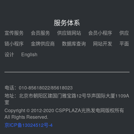
08-05 14:48
7400吨！迪尔化工成功签订鲁西火
电机组灵活性改造项目三元液态盐
服务体系
采购合同
08-05 14:12
宣传服务
会员服务
供应链网站
会员小程序
供应
迪尔化工预中标华能西安热工院
链小程序
金牌供应商
数据库查询
网站开发
平面
2026-2029年熔盐介质框架协议
设计
English
08-05 11:37
中能建华中试研院中标重能新疆
100MW光热项目机组调试及性能
试验
08-05 10:41
电话：010-85618022/85618023
地址：北京市朝阳区建国门雅宝路12号华声国际大厦1109A
室
Copyright © 2012-2020 CSPPLAZA光热发电网版权所有
All Rights Reserved.
京ICP备13024512号-4