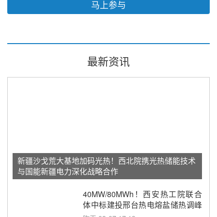
马上参与
最新资讯
新疆沙戈荒大基地加码光热！西北院携光热储能技术
与国能新疆电力深化战略合作
40MW/80MWh！西安热工院联合
体中标建投邢台热电熔盐储热调峰
调频改造EPC项目