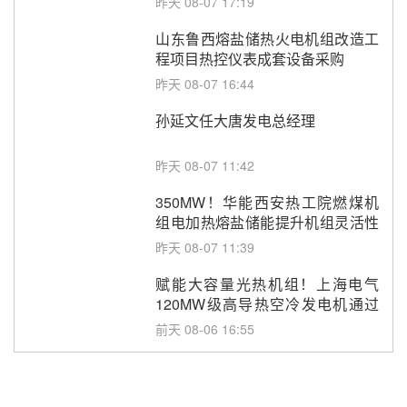
昨天 08-07 17:19
山东鲁西熔盐储热火电机组改造工
程项目热控仪表成套设备采购
昨天 08-07 16:44
孙延文任大唐发电总经理
昨天 08-07 11:42
350MW！华能西安热工院燃煤机
组电加热熔盐储能提升机组灵活性
改造项目初步设计第三方评审服务
昨天 08-07 11:39
采购
赋能大容量光热机组！上海电气
120MW级高导热空冷发电机通过
型式试验
前天 08-06 16:55
华电科工金源华电淄博熔盐储热项
目熔盐储罐采购