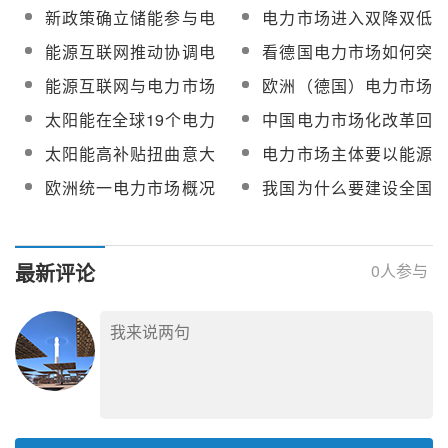
电力安全？
的启示
新政策确立储能参与电
电力市场进入双降双低
力市场交易身份与地位
通道 五大发电集团齐喊
能源互联网推动协调电
看德国电力市场如何突
降本保增长
力市场资源配置
破可再生能源消纳难题
能源互联网与电力市场
欧洲（德国）电力市场
化的关系
“负电价”
太阳能在全球19个电力
中国电力市场化改革回
市场实现了平价？
顾及评析
太阳能高补贴扭曲意大
电力市场主体要以能源
利电力市场
互联网、多能互补为方
欧洲统一电力市场概况
我国为什么要建设全国
向
及对我国的启示
统一电力市场？
最新评论
0
人参与