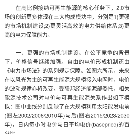
在高比例接纳可再生能源的核心任务下，2.0市
场的创新更多体现在三大构成模块中，分别是1)更强
的市场机制建设;2)更灵活高效的电力供给体系;3)更
高的电力保障能力。
一、更强的市场机制建设。在公平竞争的背景
下，价格信号继续加强。自由的电价形成机制还由
《电力市场法》的系列规定保障。如图六所示，未来
在以风光为主的可再生能源大规模接入电网时，电价
的波动规律亦将改变。受联邦经济能源部委托，相关
能源技术公司对电价与可再生能源关系作出如下模
拟：图中曲线分别反映了在大规模利用太阳能发电前
(图左2002/2006/2010年)与后(图右2015/2023/2030
年)，日内每小时电价与日平均电价(baseprice)的百
分比。