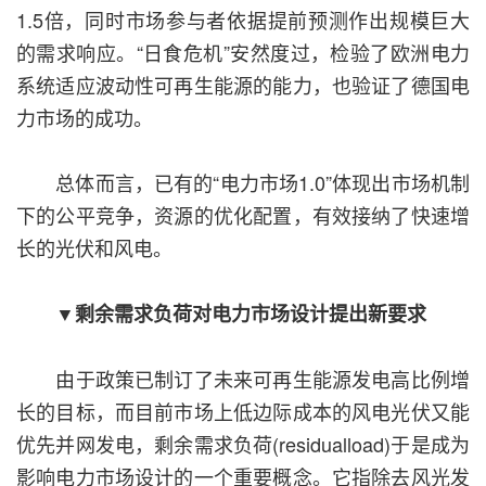
1.5倍，同时市场参与者依据提前预测作出规模巨大
的需求响应。“日食危机”安然度过，检验了欧洲电力
系统适应波动性可再生能源的能力，也验证了德国电
力市场的成功。
总体而言，已有的“电力市场1.0”体现出市场机制
下的公平竞争，资源的优化配置，有效接纳了快速增
长的光伏和风电。
▼剩余需求负荷对电力市场设计提出新要求
由于政策已制订了未来可再生能源发电高比例增
长的目标，而目前市场上低边际成本的风电光伏又能
优先并网发电，剩余需求负荷(residualload)于是成为
影响电力市场设计的一个重要概念。它指除去风光发