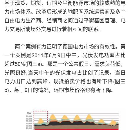
基于现货、期货、远期及平衡能源市场的较成熟的电
力市场体系。改革后形成的输配网系统运营商及多个
自由电力生产商、经销商之间通过平衡基团管理、电
力交易所或场外交易进行着相互间的联系。
两个案例有力证明了德国电力市场的有效性。第
一个案例是2014年6月9日中午，光伏发电功率占比
超过50%(图三a)。那是一个公共假日，需求负荷低，
光照良好,当天中午的光伏发电占比创了记录。当日
电力出口达到高峰，现货拍卖价格也有所下降(图三
b)，基于9日的情况，远期市场价格也有所下降。