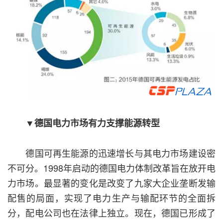
▼德国电力市场有力支撑能源转型
德国可再生能源的迅速增长与其电力市场建设密
不可分。1998年启动的德国电力体制改革旨在放开电
力市场。最显著的变化是改变了九家大企业垄断发输
配售的局面，实现了电力生产与输配环节的全面拆
分，配电公司也在法律上独立。现在，德国已形成了