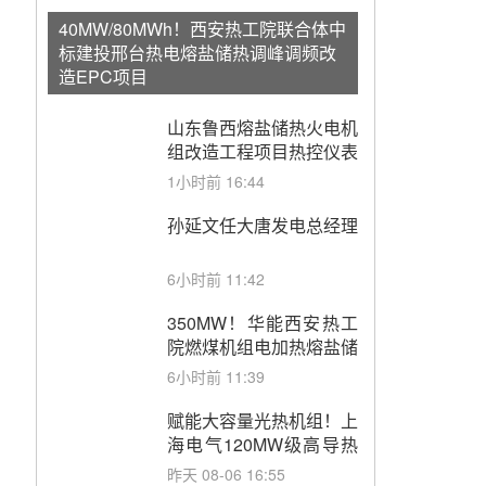
40MW/80MWh！西安热工院联合体中
标建投邢台热电熔盐储热调峰调频改
造EPC项目
山东鲁西熔盐储热火电机
组改造工程项目热控仪表
成套设备采购
1小时前 16:44
孙延文任大唐发电总经理
6小时前 11:42
350MW！华能西安热工
院燃煤机组电加热熔盐储
能提升机组灵活性改造项
6小时前 11:39
目初步设计第三方评审服
务采购
赋能大容量光热机组！上
海电气120MW级高导热
空冷发电机通过型式试验
昨天 08-06 16:55