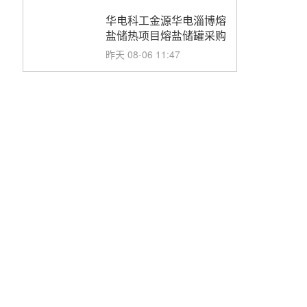
华电科工金源华电淄博熔
盐储热项目熔盐储罐采购
昨天 08-06 11:47
中国电建中南院吉西基地
鲁固直流100MW光工程
性能试验采购
昨天 08-06 10:49
西子洁能中标中广核德令
哈50MW光热示范电站二
列蒸汽发生器设备采购
前天 08-05 17:20
亚核阀业中标天山北麓
100MW光热发电工程
EPC总承包项目熔盐截
前天 08-05 17:15
止阀、熔盐三偏心蝶阀采
购
昊森机电中标新疆华电天
山北麓基地100MW光热
发电工程EPC总承包项
前天 08-05 17:09