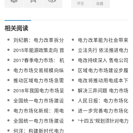
评论
收藏
相关阅读
刘纪鹏：电力改革拆分
电力改革能为社会带来
电网的真正原因
些什么？
2015年能源政策走向 首
立法先行 依法推进电力
推电力改革
改革
2017春季电力市场： 机
电改持续深入 售电公司
制规则不断完善 规模结
产品和服务形态发展多
电力市场交易规模向纵
区域电力市场建设步履
构走向纵深
元化
深发展 发电行业应保持
缓慢 省间利益分配成最
推动区域电力市场急需
电改将推动用电成本下
理性
大难题
打破省间壁垒
降 清洁能源竞争力增强
2018年我国电力市场呈
解决三弃问题 电力市场
现何种特点？
交易被寄厚望
全国统一电力市场建设
人民日报：电力市场化
蹄疾步稳
再迈大步伐
电力市场化新规：用电
进一步完善电力市场化
大户可跨省低价买电
交易机制 煤电用联动能
全国统一电力市场建设
“十四五”规划须针对电力
否突出重围？
将提速
安全制定应对方案
何洋：构建新时代电力