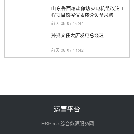
山东鲁西熔盐储热火电机组改造工
程项目热控仪表成套设备采购
前天 08-07 16:44
孙延文任大唐发电总经理
前天 08-07 11:42
350MW！华能西安热工院燃煤机
组电加热熔盐储能提升机组灵活性
改造项目初步设计第三方评审服务
前天 08-07 11:39
采购
赋能大容量光热机组！上海电气
120MW级高导热空冷发电机通过
型式试验
08-06 16:55
运营平台
华电科工金源华电淄博熔盐储热项
目熔盐储罐采购
IESPlaza综合能源服务网
08-06 11:47