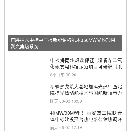
可胜技术中标中广核新能源格尔木350MW光热项目
聚光集热系统
中核海南州熔盐储能+超临界二氧
化碳发电科技示范项目可研编制采
购
2小时前 09:20
新疆沙戈荒大基地加码光热！西北
院携光热储能技术与国能新疆电力
深化战略合作
昨天 08-08 16:39
40MW/80MWh！西安热工院联合
体中标建投邢台热电熔盐储热调峰
调频改造EPC项目
前天 08-07 17:19