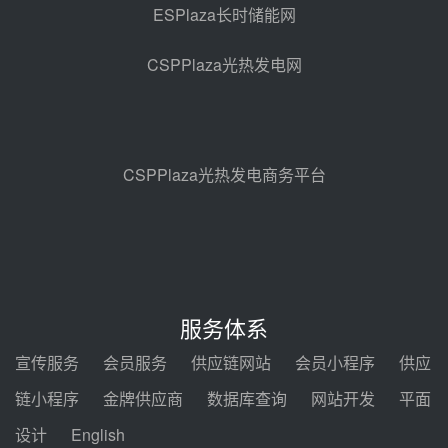
ESPlaza长时储能网
中国电建中南院吉西基地鲁固直流
100MW光工程性能试验采购
CSPPlaza光热发电网
08-06 10:49
西子洁能中标中广核德令哈50MW
光热示范电站二列蒸汽发生器设备
采购
08-05 17:20
CSPPlaza光热发电商务平台
亚核阀业中标天山北麓100MW光
热发电工程EPC总承包项目熔盐截
止阀、熔盐三偏心蝶阀采购
08-05 17:15
昊森机电中标新疆华电天山北麓基
地100MW光热发电工程EPC总承
服务体系
包项目熔盐介质超声波流量计采购
08-05 17:09
宣传服务
会员服务
供应链网站
会员小程序
供应
节点突破！独山子石化光伏熔盐储
链小程序
金牌供应商
数据库查询
网站开发
平面
能示范项目电加热器厂房顺利封顶
设计
English
08-05 14:48