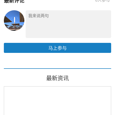
最新评论
马上参与
最新资讯