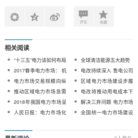
评论
收藏
相关阅读
“十三五”电力该如何布局
全球清洁能源五大趋势
2017春季电力市场： 机
电改持续深入 售电公司
制规则不断完善 规模结
产品和服务形态发展多
电力市场交易规模向纵
区域电力市场建设步履
构走向纵深
元化
深发展 发电行业应保持
缓慢 省间利益分配成最
推动区域电力市场急需
电改将推动用电成本下
理性
大难题
打破省间壁垒
降 清洁能源竞争力增强
2018年我国电力市场呈
解决三弃问题 电力市场
现何种特点？
交易被寄厚望
人民日报：电力市场化
全国统一电力市场建设
再迈大步伐
将提速
0
人参与