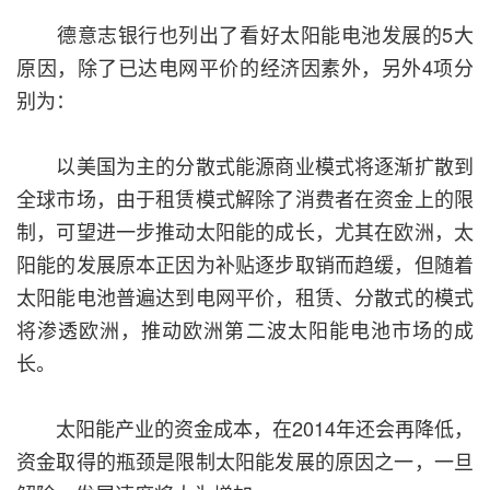
德意志银行也列出了看好太阳能电池发展的5大
原因，除了已达电网平价的经济因素外，另外4项分
别为：
以美国为主的分散式能源商业模式将逐渐扩散到
全球市场，由于租赁模式解除了消费者在资金上的限
制，可望进一步推动太阳能的成长，尤其在欧洲，太
阳能的发展原本正因为补贴逐步取销而趋缓，但随着
太阳能电池普遍达到电网平价，租赁、分散式的模式
将渗透欧洲，推动欧洲第二波太阳能电池市场的成
长。
太阳能产业的资金成本，在2014年还会再降低，
资金取得的瓶颈是限制太阳能发展的原因之一，一旦