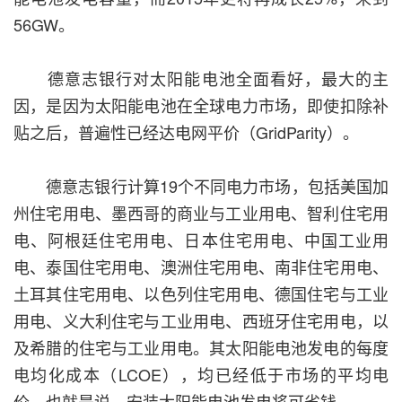
56GW。
德意志银行对太阳能电池全面看好，最大的主
因，是因为太阳能电池在全球电力市场，即使扣除补
贴之后，普遍性已经达电网平价（GridParity）。
德意志银行计算19个不同电力市场，包括美国加
州住宅用电、墨西哥的商业与工业用电、智利住宅用
电、阿根廷住宅用电、日本住宅用电、中国工业用
电、泰国住宅用电、澳洲住宅用电、南非住宅用电、
土耳其住宅用电、以色列住宅用电、德国住宅与工业
用电、义大利住宅与工业用电、西班牙住宅用电，以
及希腊的住宅与工业用电。其太阳能电池发电的每度
电均化成本（LCOE），均已经低于市场的平均电
价，也就是说，安装太阳能电池发电将可省钱。