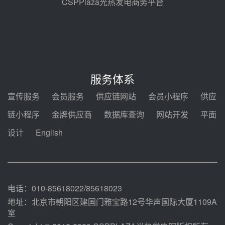
CSPPlaza光热发电商务平台
新型电力系统建设“十五五”规划印
发！明确推动光热发电规模化发展
前天 08-04 09:16
中电建共和100万千瓦光伏光热项
目海南州香加#1储能工程EPC总承
服务体系
包项目设备采购
前天 08-03 17:10
宣传服务
会员服务
供应链网站
会员小程序
供应
河北金悦弘千中标重能新疆天山北
链小程序
金牌供应商
数据库查询
网站开发
平面
麓100MW光热发电项目用“碳钢、
合金钢管件”采购
设计
English
前天 08-03 16:58
华电重能新疆天山北麓新能源基地
100MW光热发电项目管件采购
前天 08-03 16:29
电话：010-85618022/85618023
地址：北京市朝阳区建国门雅宝路12号华声国际大厦1109A
室