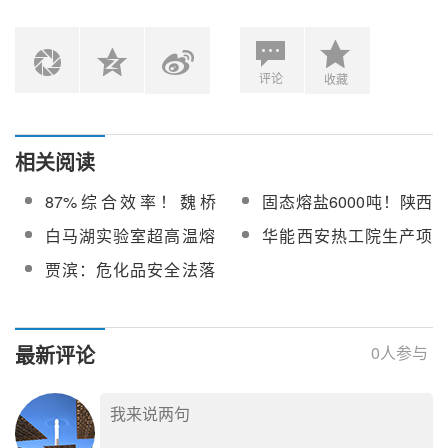
评论
收藏
相关阅读
87%综合效率！魏桥
固态熔盐6000吨！陕西
500MW/2000MWh熔盐
榆林能源集团榆神榆横
白马湖实验室超高温熔
华能西安热工院生产项
储能项目为行业提供“绿
煤电机组抽汽蓄能调峰
盐动态热工实验平台招
目火电耦合模块化熔盐
贾滨：危化品安全法落
色方案”
系统项目采购
标
储能系统运行策略建模
地后，熔盐储能全流程
及仿真服务招标
合规怎么走？
最新评论
0
人参与