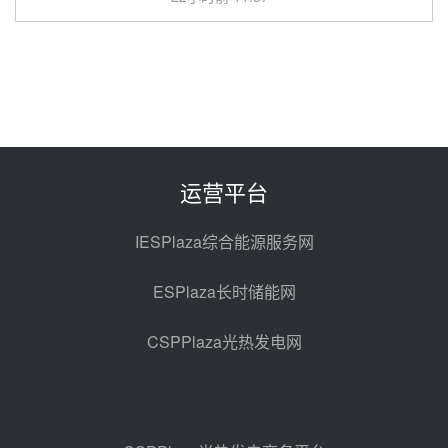
中能建华中试研院中标重能新疆
100MW光热项目机组调试及性能
试验
23小时前 10:41
解读丨十五五电源结构优化：光热
规模化助力构建绿色低碳电力供给
格局
昨天 08-05 09:11
运营平台
华能西安热工院熔盐电伴热三年框
架协议项目中标候选人公示
IESPlaza综合能源服务网
昨天 08-04 11:33
ESPlaza长时储能网
350MW光热大基地建设提速！哈
锅中标格尔木项目蒸汽发生系统
CSPPlaza光热发电网
前天 08-04 09:54
甘肃建投安装公司赴京洽谈，深化
瓜州、博州光热项目战略合作
前天 08-04 09:27