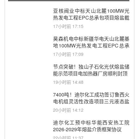
亚核阀业中标天山北麓100MW光
热发电工程EPC总承包项目熔盐截
止阀、熔盐三偏心蝶阀采购
17小时前 17:15
昊森机电中标新疆华电天山北麓基
地100MW光热发电工程EPC总承
包项目熔盐介质超声波流量计采购
17小时前 17:09
节点突破！独山子石化光伏熔盐储
能示范项目电加热器厂房顺利封顶
19小时前 14:48
7400吨！迪尔化工成功签订鲁西火
电机组灵活性改造项目三元液态盐
采购合同
20小时前 14:12
迪尔化工预中标华能西安热工院
2026-2029年熔盐介质框架协议
22小时前 11:37