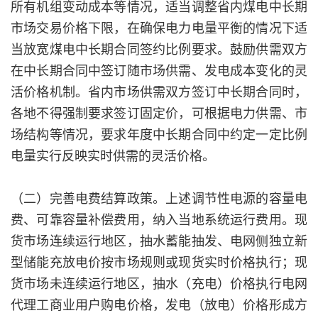
所有机组变动成本等情况，适当调整省内煤电中长期
市场交易价格下限，在确保电力电量平衡的情况下适
当放宽煤电中长期合同签约比例要求。鼓励供需双方
在中长期合同中签订随市场供需、发电成本变化的灵
活价格机制。省内市场供需双方签订中长期合同时，
各地不得强制要求签订固定价，可根据电力供需、市
场结构等情况，要求年度中长期合同中约定一定比例
电量实行反映实时供需的灵活价格。
（二）完善电费结算政策。上述调节性电源的容量电
费、可靠容量补偿费用，纳入当地系统运行费用。现
货市场连续运行地区，抽水蓄能抽发、电网侧独立新
型储能充放电价按市场规则或现货实时价格执行；现
货市场未连续运行地区，抽水（充电）价格执行电网
代理工商业用户购电价格，发电（放电）价格形成方