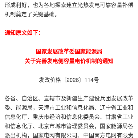
形成利好，也
为各地探索建立光热发电可靠容量补偿
机制奠定了关键基础。
通知原文如下：
国家发展改革委国家能源局
关于完善发电侧容量电价机制的通知
发改价格〔2026〕114号
各省、自治区、直辖市及新疆生产建设兵团发展改革
委、能源局，天津市工业和信息化局、辽宁省工业和
信息化厅、重庆市经济和信息化委员会、甘肃省工业
和信息化厅、北京市城市管理委员会，国家能源局各
派出机构，国家电网有限公司、中国南方电网有限责