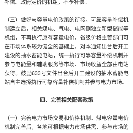
补偿。政府定价的机组，不予补偿。
（三）做好与容量电价政策的衔接。可靠容量补偿机
制建立后，相关煤电、气电、电网侧独立新型储能等
机组，不再执行原有容量电价。省级价格主管部门可
在市场体系较为健全的基础上，对本通知出台后开工
建设的抽水蓄能电站，统一执行可靠容量补偿机制并
参与电能量和辅助服务等市场、市场收益全部由电站
获得。鼓励633号文件出台后开工建设的抽水蓄能电
站自主选择执行可靠容量补偿机制并参与电力市场。
四、完善相关配套政策
（一）完善电力市场交易和价格机制。煤电容量电价
机制完善后，各地可根据电力市场供需、参与市场的