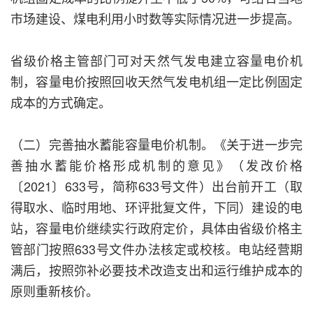
市场建设、煤电利用小时数等实际情况进一步提高。
省级价格主管部门可对天然气发电建立容量电价机
制，容量电价按照回收天然气发电机组一定比例固定
成本的方式确定。
（二）完善抽水蓄能容量电价机制。《关于进一步完
善抽水蓄能价格形成机制的意见》（发改价格
〔2021〕633号，简称633号文件）出台前开工（取
得取水、临时用地、环评批复文件，下同）建设的电
站，容量电价继续实行政府定价，具体由省级价格主
管部门按照633号文件办法核定或校核。电站经营期
满后，按照弥补必要技术改造支出和运行维护成本的
原则重新核价。