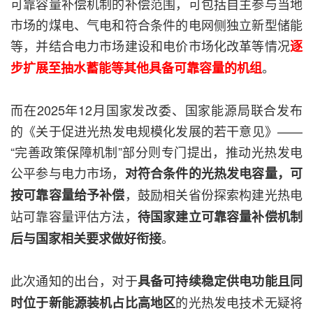
可靠容量补偿机制的补偿范围，可包括自主参与当地
市场的煤电、气电和符合条件的电网侧独立新型储能
等，并结合电力市场建设和电价市场化改革等情况
逐
。
步扩展至抽水蓄能等其他具备可靠容量的机组
而在2025年12月
国家发改委、国家能源局联合发布
的《关于促进光热发电规模化发展的若干意见》——
“
完善政策保障机制”部分
则专门提出，推动光热发电
公平参与电力市场，
对符合条件的光热发电容量，可
，鼓励相关省份探索构建光热电
按可靠容量给予补偿
站可靠容量评估方法，
待国家建立可靠容量补偿机制
。
后与国家相关要求做好衔接
此次通知的出台，对于
具备可持续稳定供电功能且同
的光热发电技术无疑将
时位于新能源装机占比高地区