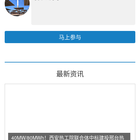
马上参与
最新资讯
40MW/80MWh！西安热工院联合体中标建投邢台热