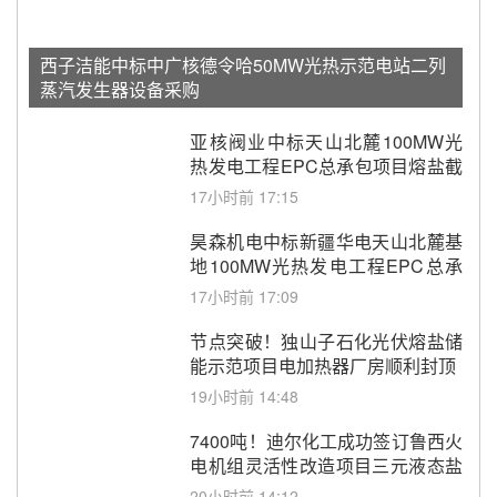
西子洁能中标中广核德令哈50MW光热示范电站二列
蒸汽发生器设备采购
亚核阀业中标天山北麓100MW光
热发电工程EPC总承包项目熔盐截
止阀、熔盐三偏心蝶阀采购
17小时前 17:15
昊森机电中标新疆华电天山北麓基
地100MW光热发电工程EPC总承
包项目熔盐介质超声波流量计采购
17小时前 17:09
节点突破！独山子石化光伏熔盐储
能示范项目电加热器厂房顺利封顶
19小时前 14:48
7400吨！迪尔化工成功签订鲁西火
电机组灵活性改造项目三元液态盐
采购合同
20小时前 14:12