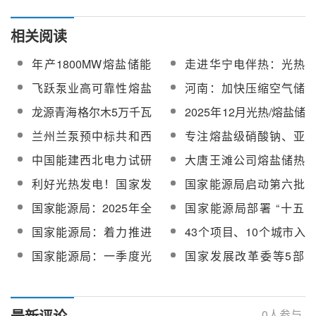
相关阅读
年产1800MW熔盐储能
走进华宁电伴热：光热
电加热器！华瑞电气新
熔盐储能“防凝卫士”
飞跃泵业高可靠性熔盐
河南：加快压缩空气储
工厂即将完工投产
泵助力国能青豫直流二
能、熔盐储能技术创新
龙源青海格尔木5万千瓦
2025年12月光热/熔盐储
期10万千瓦光热项目顺
发展
熔盐储能项目熔盐调节
热相关中标项目及单位
兰州兰泵预中标共和西
专注熔盐级硝酸钠、亚
利并网发电
阀设备采购
一览
北水电光热发电有限公
硝酸钠！华龙新材料加
中国能建西北电力试研
大唐王滩公司熔盐储热
司低温熔盐泵检修技术
入CSPPLAZA会员单位
院中标华能西安热工院
项目助力减排降耗
利好光热发电！国家发
国家能源局启动第六批
服务
生产项目熔盐储能系统
改委、国家能源局：有
能源领域首台（套）重
国家能源局：2025年全
国家能源局部署 “十五
调试技术服务采购
序建立发电侧可靠容量
大技术装备申报工作
国光热发电新增装机94
五” 重点：建设一批光热
国家能源局：着力推进
43个项目、10个城市入
补偿机制
万千瓦，同比增长203%
发电工程
“沙戈荒”大基地建设，积
选国家能源局新型电力
国家能源局：一季度光
国家发展改革委等5部
极推动光热发电
系统建设能力提升试点
热新增装机同比增
门：推动30万千瓦以上
名单（第一批）
130%，累计达202万千
现役煤电机组通过耦合
瓦
新能源、加装储能储热
最新评论
0
人参与