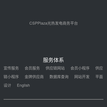
前天 08-04 09:54
甘肃建投安装公司赴京洽谈，深化
瓜州、博州光热项目战略合作
前天 08-04 09:27
CSPPlaza光热发电商务平台
新型电力系统建设“十五五”规划印
发！明确推动光热发电规模化发展
前天 08-04 09:16
中电建共和100万千瓦光伏光热项
目海南州香加#1储能工程EPC总承
服务体系
包项目设备采购
前天 08-03 17:10
宣传服务
会员服务
供应链网站
会员小程序
供应
河北金悦弘千中标重能新疆天山北
链小程序
金牌供应商
数据库查询
网站开发
平面
麓100MW光热发电项目用“碳钢、
合金钢管件”采购
设计
English
前天 08-03 16:58
华电重能新疆天山北麓新能源基地
100MW光热发电项目管件采购