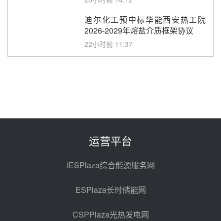
迪尔化工预中标华能西安热工院
2026-2029年熔盐介质框架协议
22小时前 11:37
中能建华中试研院中标重能新疆
100MW光热项目机组调试及性能
试验
23小时前 10:41
解读丨十五五电源结构优化：光热
规模化助力构建绿色低碳电力供给
格局
昨天 08-05 09:11
运营平台
华能西安热工院熔盐电伴热三年框
架协议项目中标候选人公示
IESPlaza综合能源服务网
昨天 08-04 11:33
ESPlaza长时储能网
350MW光热大基地建设提速！哈
锅中标格尔木项目蒸汽发生系统
CSPPlaza光热发电网