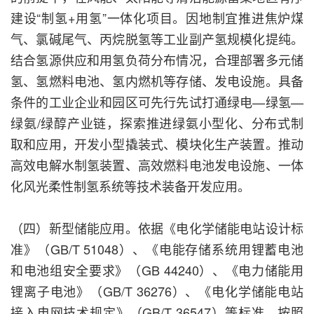
建设“制氢+用氢”一体化项目。因地制宜推进焦炉煤
气、氯碱尾气、丙烷脱氢等工业副产氢规模化提纯。
结合氢源供应和用氢负荷分布情况，合理部署多元储
氢、氢燃料电池、氢内燃机等存储、发电设施。具备
条件的工业企业和园区可先行先试打通绿电—绿氢—
绿氨/绿醇产业链，探索推进绿氨小型化、分布式制
取和应用，开发小型撬装式、模块化生产装置。推动
高效电解水制氢装置、高效燃料电池发电设施、一体
化风光柔性制氢系统等技术装备开发应用。
（四）新型储能应用。依据《电化学储能电站设计标
准》（GB/T 51048）、《电能存储系统用锂蓄电池
和电池组安全要求》（GB 44240）、《电力储能用
锂离子电池》（GB/T 36276）、《电化学储能电站
接入电网技术规定》（GB/T 36547）等标准，按照