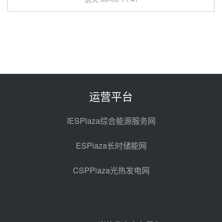
中国电建中南院吉西基地鲁固直流
100MW光工程性能试验采购
前天 08-06 10:49
西子洁能中标中广核德令哈50MW
光热示范电站二列蒸汽发生器设备
采购
前天 08-05 17:20
运营平台
亚核阀业中标天山北麓100MW光
热发电工程EPC总承包项目熔盐截
IESPlaza综合能源服务网
止阀、熔盐三偏心蝶阀采购
前天 08-05 17:15
ESPlaza长时储能网
昊森机电中标新疆华电天山北麓基
地100MW光热发电工程EPC总承
CSPPlaza光热发电网
包项目熔盐介质超声波流量计采购
前天 08-05 17:09
节点突破！独山子石化光伏熔盐储
能示范项目电加热器厂房顺利封顶