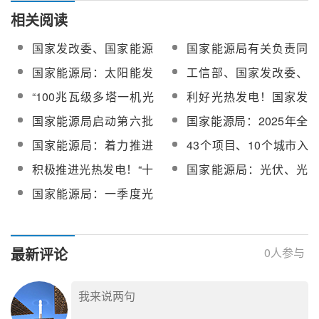
相关阅读
国家发改委、国家能源
国家能源局有关负责同
局：关于促进光热发电
志就《关于促进光热发
国家能源局：太阳能发
工信部、国家发改委、
规模化发展的若干意见
电规模化发展的若干意
电上网电量核发可交易
国家能源局等5部门：推
“100兆瓦级多塔一机光
利好光热发电！国家发
见》答记者问
绿证
动光热储能等在工业绿
热电站聚光集热系统”入
改委、国家能源局：有
国家能源局启动第六批
国家能源局：2025年全
色微电网的创新应用
选国家能源局2025年度
序建立发电侧可靠容量
能源领域首台（套）重
国光热发电新增装机94
国家能源局：着力推进
43个项目、10个城市入
能源行业十大科技创新
补偿机制
大技术装备申报工作
万千瓦，同比增长203%
“沙戈荒”大基地建设，积
选国家能源局新型电力
成果
积极推进光热发电！“十
国家能源局：光伏、光
极推动光热发电
系统建设能力提升试点
五五”规划纲要全文发布
热一体化入选2026年能
国家能源局：一季度光
名单（第一批）
源行业标准计划立项重
热新增装机同比增
点方向
130%，累计达202万千
瓦
最新评论
0
人参与