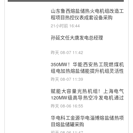
山东鲁西熔盐储热火电机组改造工
程项目热控仪表成套设备采购
21小时前 16:44
孙延文任大唐发电总经理
昨天 08-07 11:42
350MW！华能西安热工院燃煤机
组电加热熔盐储能提升机组灵活性
改造项目初步设计第三方评审服务
昨天 08-07 11:39
采购
赋能大容量光热机组！上海电气
120MW级高导热空冷发电机通过
型式试验
昨天 08-06 16:55
华电科工金源华电淄博熔盐储热项
目熔盐储罐采购
前天 08-06 11:47