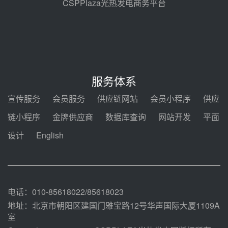
前天 08-05 14:48
CSPPlaza光热发电商务平台
7400吨！迪尔化工成功签订鲁西火
电机组灵活性改造项目三元液态盐
采购合同
08-05 14:12
迪尔化工预中标华能西安热工院
2026-2029年熔盐介质框架协议
服务体系
08-05 11:37
宣传服务
会员服务
供应链网站
会员小程序
供应
中能建华中试研院中标重能新疆
链小程序
金牌供应商
数据库查询
网站开发
平面
100MW光热项目机组调试及性能
试验
设计
English
08-05 10:41
解读丨十五五电源结构优化：光热
规模化助力构建绿色低碳电力供给
格局
08-05 09:11
电话：010-85618022/85618023
地址：北京市朝阳区建国门雅宝路12号华声国际大厦1109A
室