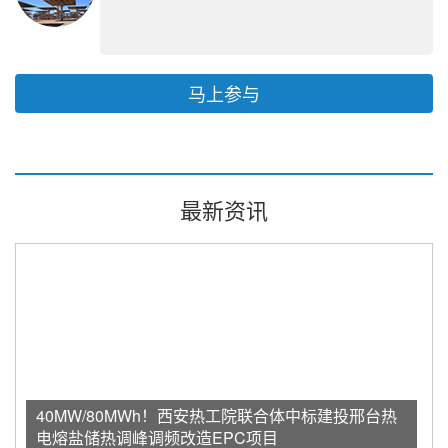
马上参与
最新资讯
40MW/80MWh！西安热工院联合体中标建投邢台热
电熔盐储热调峰调频改造EPC项目