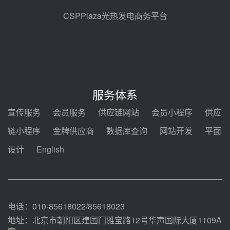
格局
前天 08-05 09:11
CSPPlaza光热发电商务平台
华能西安热工院熔盐电伴热三年框
架协议项目中标候选人公示
08-04 11:33
350MW光热大基地建设提速！哈
锅中标格尔木项目蒸汽发生系统
服务体系
08-04 09:54
宣传服务
会员服务
供应链网站
会员小程序
供应
甘肃建投安装公司赴京洽谈，深化
链小程序
金牌供应商
数据库查询
网站开发
平面
瓜州、博州光热项目战略合作
设计
English
08-04 09:27
新型电力系统建设“十五五”规划印
发！明确推动光热发电规模化发展
08-04 09:16
电话：010-85618022/85618023
地址：北京市朝阳区建国门雅宝路12号华声国际大厦1109A