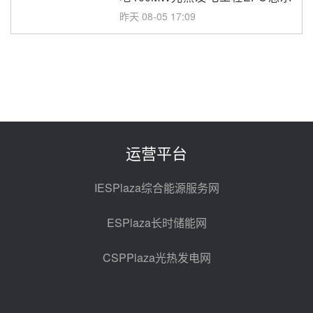
包项目熔盐介质超声波流量计采购
昨天 08-05 17:09
节点突破！独山子石化光伏熔盐储
能示范项目电加热器厂房顺利封顶
昨天 08-05 14:48
7400吨！迪尔化工成功签订鲁西火
电机组灵活性改造项目三元液态盐
采购合同
昨天 08-05 14:12
运营平台
迪尔化工预中标华能西安热工院
2026-2029年熔盐介质框架协议
IESPlaza综合能源服务网
前天 08-05 11:37
ESPlaza长时储能网
中能建华中试研院中标重能新疆
100MW光热项目机组调试及性能
CSPPlaza光热发电网
试验
前天 08-05 10:41
解读丨十五五电源结构优化：光热
规模化助力构建绿色低碳电力供给