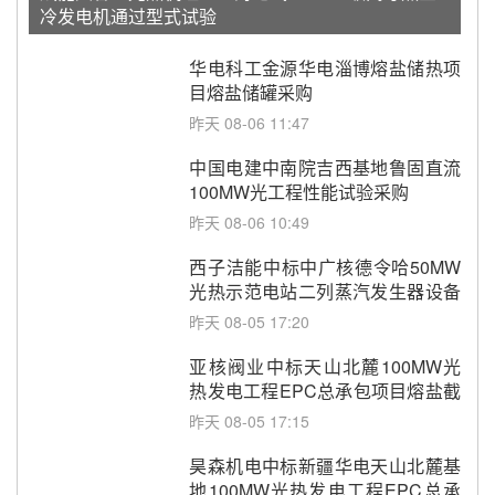
冷发电机通过型式试验
华电科工金源华电淄博熔盐储热项
目熔盐储罐采购
昨天 08-06 11:47
中国电建中南院吉西基地鲁固直流
100MW光工程性能试验采购
昨天 08-06 10:49
西子洁能中标中广核德令哈50MW
光热示范电站二列蒸汽发生器设备
采购
昨天 08-05 17:20
亚核阀业中标天山北麓100MW光
热发电工程EPC总承包项目熔盐截
止阀、熔盐三偏心蝶阀采购
昨天 08-05 17:15
昊森机电中标新疆华电天山北麓基
地100MW光热发电工程EPC总承