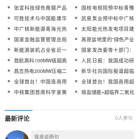
光热项目蒸发器系统熔
党委委员、副总经理郭
电体系，瓜州光热发电
张宣科技绿色角钢产品
国核电规院预中标青豫
盐侧和汽水侧的安全阀
新宇赴共和公司10万千
站为什么还是启动了？
将助力阿联酋民生光热
直流二期二标段10万千
采购
可胜技术与中国能建华
凯泉泵业预中标中广核
瓦光热项目调研
工程建设
瓦光热工程厂址调整分
北院共商光热发电合作
阿里50MW光热发电项
中广核新能源青海光热
太阳能光热发电项目建
析报告
目疏盐泵采购
试验基地EPC总承包工
设全过程实施策略（建
国家金融监督管理总局
高原盆地里的“绿色产业
程中标候选人公示
设方视角） ​
将光热发电设备等纳入
高地”
新能源装机占全省近一
国家发改委等十部门：
金融租赁公司业务发展
半，青海电网如何“风光”
探索光热发电与风电、
首航高科100MW级超高
人民日报：我国成功研
鼓励清单!
光伏发电联营的绿电稳
温二氧化碳热泵储能系
制出首座超临界二氧化
昌吉热电200MW压缩二
新华社向国际报道超临
定供应模式！
统拟列入国家能源局第
碳光热发电机组，走在
氧化碳热泵熔盐储能
界二氧化碳太阳能热发
全球首台！中国造商用
全球首台！我国商用超
四批能源领域首台
世界前列
+100MW电化学储能发
电
超临界二氧化碳发电机
临界二氧化碳发电机组
（套）重大技术装备名
中核集团首席科学家黄
熔盐储能+超临界二氧化
电项目工程总承包中标
组进入满功率运行冲刺
“超碳一号”成功商运
单
彦平：“超碳”登场，发电
碳发电科技示范项目将
候选人公示
阶段
不再“烧开水”
落地石河子
最新评论
0
人参与