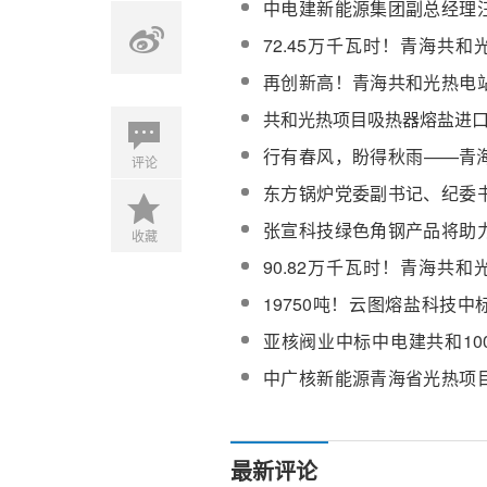
中电建新能源集团副总经理
青海共和光热电站调研指导
72.45万千瓦时！青海共
发电量再创历史新高
再创新高！青海共和光热电
电量突破5000万千瓦时！
共和光热项目吸热器熔盐进
行有春风，盼得秋雨——青
评论
维项目高质量履约背后的故
东方锅炉党委副书记、纪委
行调研青海共和光热项目
张宣科技绿色角钢产品将助
收藏
光热工程建设
90.82万千瓦时！青海共
发电量再创新高
19750吨！云图熔盐科技
北院共和100万千瓦光伏光
亚核阀业中标中电建共和10
购
光热项目大压差熔盐调节阀
中广核新能源青海省光热项
告编制技术服务询价公告
最新评论