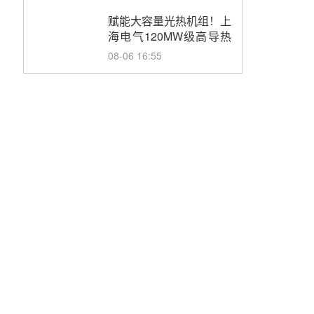
目初步设计第三方评审服
务采购
赋能大容量光热机组！上
海电气120MW级高导热
空冷发电机通过型式试验
08-06 16:55
华电科工金源华电淄博熔
盐储热项目熔盐储罐采购
08-06 11:47
中国电建中南院吉西基地
鲁固直流100MW光工程
性能试验采购
08-06 10:49
西子洁能中标中广核德令
哈50MW光热示范电站二
列蒸汽发生器设备采购
08-05 17:20
亚核阀业中标天山北麓
100MW光热发电工程
EPC总承包项目熔盐截
08-05 17:15