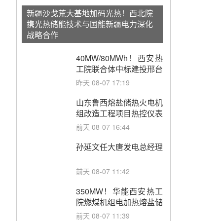
新疆沙戈荒大基地加码光热！西北院
携光热储能技术与国能新疆电力深化
战略合作
40MW/80MWh！西安热
工院联合体中标建投邢台
热电熔盐储热调峰调频改
昨天 08-07 17:19
造EPC项目
山东鲁西熔盐储热火电机
组改造工程项目热控仪表
成套设备采购
前天 08-07 16:44
孙延文任大唐发电总经理
前天 08-07 11:42
350MW！华能西安热工
院燃煤机组电加热熔盐储
能提升机组灵活性改造项
前天 08-07 11:39