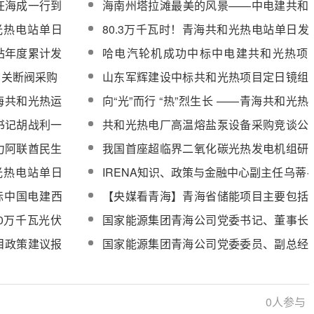
汪海成一行到
海南州塔拉滩最美的风景——中电建共和
工作
光热电站
和光热电站单日
80.3万千瓦时！青海共和光热电站单日发
电量再创新高！
站年度累计发
哈电汽轮机成功中标中电建共和光热项
目、唐山海泰光热+光伏项目汽轮机组
口关断阀采购
山东军辉建设中标共和光热项目定日镜组
装施工
海共和光热运
向“光”而行 “热”烈生长 ——青海共和光热
事
项目建设纪实
书记胡战利一
共和光热电厂高温熔盐泵设备采购竞谈公
告
力阿联酋民生
我国首座超临界二氧化碳光热发电机组研
制成功
和光热电站单日
IRENA知识、政策与金融中心副主任乌蒂·
科利尔赴青海共和光热等项目调研
中标中国电建西
【央媒看青海】青海省储能项目主要包括
热项目熔盐采
光热等多种储能形式
0万千瓦光伏
国家能源集团青海公司党委书记、董事长
设备
刘军赴共和公司10万千瓦光热项目调研
目政策建议报
国家能源集团青海公司党委委员、副总经
理董志国赴共和公司光热项目调研指导
0
人参与