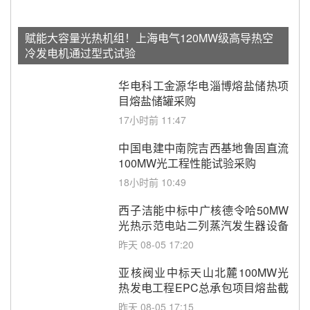
赋能大容量光热机组！上海电气120MW级高导热空
冷发电机通过型式试验
华电科工金源华电淄博熔盐储热项
目熔盐储罐采购
17小时前 11:47
中国电建中南院吉西基地鲁固直流
100MW光工程性能试验采购
18小时前 10:49
西子洁能中标中广核德令哈50MW
光热示范电站二列蒸汽发生器设备
采购
昨天 08-05 17:20
亚核阀业中标天山北麓100MW光
热发电工程EPC总承包项目熔盐截
止阀、熔盐三偏心蝶阀采购
昨天 08-05 17:15