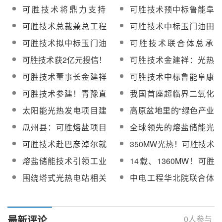
导，深耕塔式光热发电
能，可胜技术荣获“创新
可胜技术将鼎力支持
可胜技术预中标鲁能阜
核心技术
领航奖”
2024第十一届中国国际
康10万千瓦光热工程聚
可胜技术总裁兼总工程
可胜技术中标玉门油田
光热大会召开
光集热系统设备采购
师徐能：光热发电是高
2024年采油院熔盐储能
可胜技术拟中标玉门油
可胜技术联合体总承
比例新能源电力系统的
绿色蒸汽技术研究课题
田2024年采油院熔盐储
包！三峡能源青海青豫
可胜技术获2亿元授信！
可胜技术金建祥：光热
理想选择
能绿色蒸汽技术研究
直流100MW光热项目全
浙商银行助力光热电站
发电可持续发展的思考
可胜技术董事长金建祥
可胜技术中标鲁能阜康
部定日镜组装下线
建设
与展望
获评首批“浙江省科技型
10万干瓦光热工程熔盐
可胜技术参建！青豫直
我国首座超临界二氧化
企业家”
储换热系统设备采购
流二期10万千瓦光热项
碳光热发电机组研制成
太阳能光热发电项目建
高原盆地里的“绿色产业
目首套定日镜顺利组装
功
设全过程实施策略（建
高地”
瓜州县：可胜熔盐项目
全球领先的熔盐储能光
下线
设方视角） ​
手续已进入询价委托阶
热发电解决方案提供商
可胜技术赴巴彦淖尔就
350MW光热！可胜技术
段
——可胜技术将亮相第
熔盐生产、光热发电等
成功中选青海省2024年
熔盐储能技术引领工业
14载、1360MW！可胜
二届中国长时储能大会
项目合作考察调研
光热发电示范（试点）
领域脱碳【附多场景案
技术铸就全球唯一
围绕塔式光热电站相关
中电工程华北院联合体
项目
例分析】
核心标准！可胜技术承
中标金塔160万千瓦清
办的“光热发电领域标准
洁能源保障项目供汽站
宣贯与技术研讨会”顺利
和镜场工程EPC总承包
最新评论
0
人参与