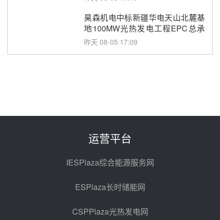
昊森机电中标新疆华电天山北麓基
地100MW光热发电工程EPC总承
包项目熔盐介质超声波流量计采购
昨天 08-05 17:09
节点突破！独山子石化光伏熔盐储
能示范项目电加热器厂房顺利封顶
昨天 08-05 14:48
7400吨！迪尔化工成功签订鲁西火
电机组灵活性改造项目三元液态盐
采购合同
昨天 08-05 14:12
运营平台
迪尔化工预中标华能西安热工院
2026-2029年熔盐介质框架协议
IESPlaza综合能源服务网
昨天 08-05 11:37
ESPlaza长时储能网
中能建华中试研院中标重能新疆
100MW光热项目机组调试及性能
CSPPlaza光热发电网
试验
昨天 08-05 10:41