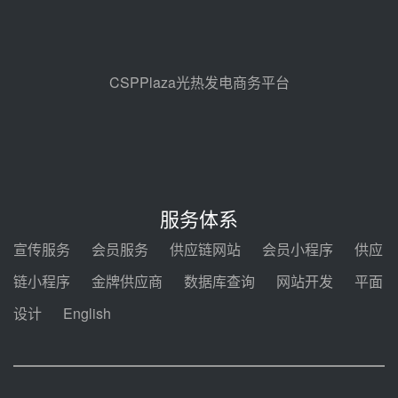
解读丨十五五电源结构优化：光热
规模化助力构建绿色低碳电力供给
格局
昨天 08-05 09:11
CSPPlaza光热发电商务平台
华能西安热工院熔盐电伴热三年框
架协议项目中标候选人公示
前天 08-04 11:33
350MW光热大基地建设提速！哈
锅中标格尔木项目蒸汽发生系统
服务体系
前天 08-04 09:54
宣传服务
会员服务
供应链网站
会员小程序
供应
甘肃建投安装公司赴京洽谈，深化
链小程序
金牌供应商
数据库查询
网站开发
平面
瓜州、博州光热项目战略合作
设计
English
前天 08-04 09:27
新型电力系统建设“十五五”规划印
发！明确推动光热发电规模化发展
前天 08-04 09:16