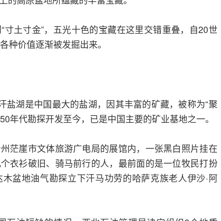
“寸土寸金”，五光十色的宝藏在这里交错重叠，自20世
的各种价值逐渐被发掘出来。
尔汗盐湖是中国最大的盐湖，因其丰富的矿藏，被称为“聚
世纪50年代勘探开发至今，已是中国主要的矿业基地之一。
治州茫崖市文体旅游广电局的展馆内，一张黑白照片挂在
几个衣衫破旧、骑马前行的人，最前面的是一位牧民打扮
达木盆地油气勘探立下汗马功劳的哈萨克族老人伊沙·阿