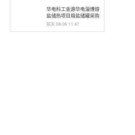
华电科工金源华电淄博熔
盐储热项目熔盐储罐采购
前天 08-06 11:47
中国电建中南院吉西基地
鲁固直流100MW光工程
性能试验采购
前天 08-06 10:49
西子洁能中标中广核德令
哈50MW光热示范电站二
列蒸汽发生器设备采购
前天 08-05 17:20
亚核阀业中标天山北麓
100MW光热发电工程
EPC总承包项目熔盐截
前天 08-05 17:15
止阀、熔盐三偏心蝶阀采
购
昊森机电中标新疆华电天
山北麓基地100MW光热
发电工程EPC总承包项
前天 08-05 17:09