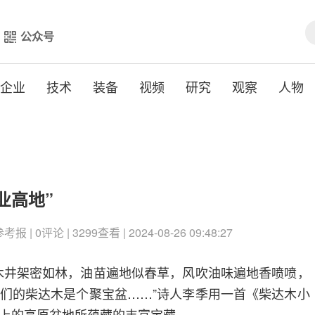
公众号
企业
技术
装备
视频
研究
观察
人物
业高地”
 | 0评论 | 3299查看 | 2024-08-26 09:48:27
木井架密如林，油苗遍地似春草，风吹油味遍地香喷喷，
们的柴达木是个聚宝盆……”诗人李季用一首《柴达木小
上的高原盆地所蕴藏的丰富宝藏。