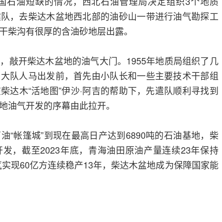
我国石油短缺的情况，西北石油管理局决定组织3个地质
震队，去柴达木盆地西北部的油砂山一带进行油气勘探工
干柴沟有很厚的含油砂地层出露。
，敲开柴达木盆地的油气大门。1955年地质局组织了几
。大队人马出发前，首先由小队长和一些主要技术干部组
柴达木“活地图”伊沙·阿吉的帮助下，先遣队顺利寻找到
地油气开发的序幕由此拉开。
油“帐篷城”到现在最高日产达到6890吨的石油基地，柴
发，截至2023年底，青海油田原油产量连续23年保持
然气实现60亿方连续稳产13年，柴达木盆地成为保障国家能