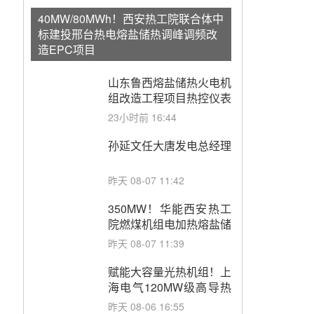
40MW/80MWh！西安热工院联合体中
标建投邢台热电熔盐储热调峰调频改
造EPC项目
山东鲁西熔盐储热火电机
组改造工程项目热控仪表
成套设备采购
23小时前 16:44
孙延文任大唐发电总经理
昨天 08-07 11:42
350MW！华能西安热工
院燃煤机组电加热熔盐储
能提升机组灵活性改造项
昨天 08-07 11:39
目初步设计第三方评审服
务采购
赋能大容量光热机组！上
海电气120MW级高导热
空冷发电机通过型式试验
昨天 08-06 16:55