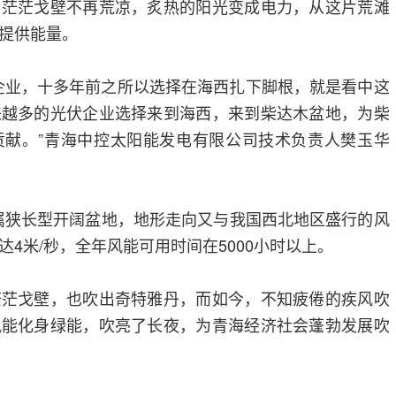
。茫茫戈壁不再荒凉，炙热的阳光变成电力，从这片荒滩
提供能量。
企业，十多年前之所以选择在海西扎下脚根，就是看中这
来越多的光伏企业选择来到海西，来到柴达木盆地，为柴
贡献。”青海中控太阳能发电有限公司技术负责人樊玉华
达木属狭长型开阔盆地，地形走向又与我国西北地区盛行的风
4米/秒，全年风能可用时间在5000小时以上。
茫茫戈壁，也吹出奇特雅丹，而如今，不知疲倦的疾风吹
风能化身绿能，吹亮了长夜，为青海经济社会蓬勃发展吹