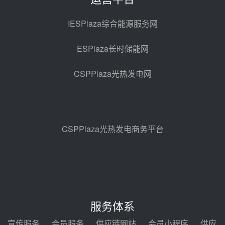
亚核阀业中标天山北麓100MW光
热发电工程EPC总承包项目熔盐截
IESPlaza综合能源服务网
止阀、熔盐三偏心蝶阀采购
前天 08-05 17:15
ESPlaza长时储能网
昊森机电中标新疆华电天山北麓基
地100MW光热发电工程EPC总承
CSPPlaza光热发电网
包项目熔盐介质超声波流量计采购
前天 08-05 17:09
节点突破！独山子石化光伏熔盐储
能示范项目电加热器厂房顺利封顶
前天 08-05 14:48
CSPPlaza光热发电商务平台
7400吨！迪尔化工成功签订鲁西火
电机组灵活性改造项目三元液态盐
采购合同
前天 08-05 14:12
迪尔化工预中标华能西安热工院
2026-2029年熔盐介质框架协议
服务体系
前天 08-05 11:37
宣传服务
会员服务
供应链网站
会员小程序
供应