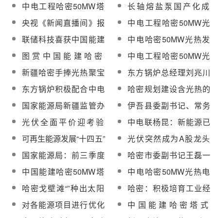
中电工程哈密50MW塔
长轴熔盐泵国产化成
式光热发电项目一次并
功！济南华威供货哈密
央视《新闻直播间》报
中电工程哈密50MW光
网成功
50MW光热电站的长轴
道中电工程哈密50MW
热电站春节期间连续作
联储科技喜获中国能建
中电哈密50MW光热发
熔盐泵顺利投运
塔式光热发电项目
业
哈密50MW塔式光热项
电示范项目定日镜组装
图赏中国能建哈密
中电工程哈密50MW光
目总承包方表扬信
生产交检合格率100%
50MW塔式光热电站，
热发电示范项目超高型
新疆哈密手捧光热聚宝
东方锅炉总经理刘兆川
直击项目建设精彩瞬
D800-42塔吊顺利拆除
盆，能源产业发展拉动
赴中电工程哈密50MW
东方锅炉积极配合中电
哈密规划建设含光热的
间！
经济逆势上扬
光热发电项目现场指导
工程哈密50MW光热发
综合能源基地，争取
国家能源局新疆监管办
伊吾县委副书记、常务
工作
电项目熔盐上塔计划
2030年形成直接投资超
公室王宏飞一行赴哈密
副县长蒋笑阳赴哈密光
光伏全面平价迎考验
中电联杨昆：新能源已
5500亿元
光热项目现场检查指导
热项目调研
——如何降隐性成本？
进入增量替代阶段
可再生能源发展“十四五”
光伏突然成为A股龙头
工作
规划(送审稿)预计将于
的背后
国家能源局：前三季度
哈密市委副书记王磊一
2021年3月底前形成
光伏新增装机18.7GW
行赴哈密塔式光热项目
中国能建哈密50MW塔
中电哈密50MW光热电
分布式8.66GW
检查指导工作
式光热电站已安装完成
站开展机组整套启动操
哈密戈壁滩“”种出太阳
哈密：积极培育工业经
9000台定日镜
作演练
城”
济新的增长点，规模以
对各能源项目进行优化
中国能建哈密塔式
上企业达到141家
组合，新疆哈密风光互
50MW光热项目开展特