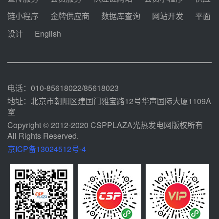
中能建华中试研院中标重能新疆
链小程序
金牌供应商
数据库查询
网站开发
平面
100MW光热项目机组调试及性能
试验
设计
English
前天 08-05 10:41
解读丨十五五电源结构优化：光热
规模化助力构建绿色低碳电力供给
格局
前天 08-05 09:11
电话：010-85618022/85618023
地址：北京市朝阳区建国门雅宝路12号华声国际大厦1109A
室
Copyright © 2012-2020 CSPPLAZA光热发电网版权所有
All Rights Reserved.
京ICP备13024512号-4