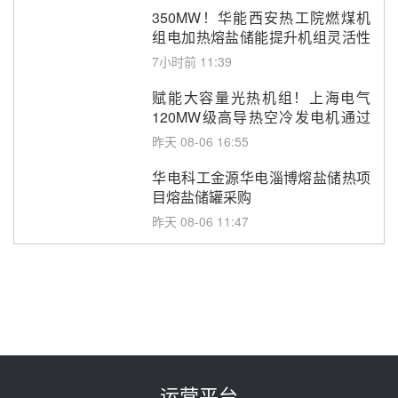
350MW！华能西安热工院燃煤机
组电加热熔盐储能提升机组灵活性
改造项目初步设计第三方评审服务
7小时前 11:39
采购
赋能大容量光热机组！上海电气
120MW级高导热空冷发电机通过
型式试验
昨天 08-06 16:55
华电科工金源华电淄博熔盐储热项
目熔盐储罐采购
昨天 08-06 11:47
中国电建中南院吉西基地鲁固直流
100MW光工程性能试验采购
昨天 08-06 10:49
西子洁能中标中广核德令哈50MW
光热示范电站二列蒸汽发生器设备
采购
前天 08-05 17:20
运营平台