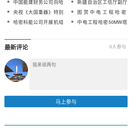
中国能建财务公司向哈
新疆自治区工信厅副厅
补电力十足
种设备应急救援演练
密50MW塔式电站投放6
长胡晓华一行莅临哈密
央视《大国重器》特别
图赏中电工程哈密
亿元专项贷款
光热项目调研
报道哈密光热发电项目
50MW塔式光热发电项
哈密科能公司开展机组
中电工程哈密50MW塔
目
整套启动演练
式光热发电项目再次并
网成功
最新评论
0
人参与
马上参与