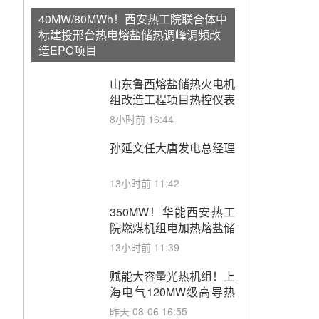
40MW/80MWh！西安热工院联合体中
标建投邢台热电熔盐储热调峰调频改
造EPC项目
山东鲁西熔盐储热火电机
组改造工程项目热控仪表
成套设备采购
8小时前 16:44
孙延文任大唐发电总经理
13小时前 11:42
350MW！华能西安热工
院燃煤机组电加热熔盐储
能提升机组灵活性改造项
13小时前 11:39
目初步设计第三方评审服
务采购
赋能大容量光热机组！上
海电气120MW级高导热
空冷发电机通过型式试验
昨天 08-06 16:55