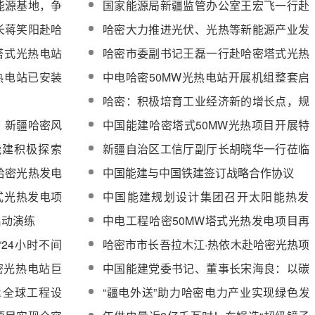
能源基地，争
国家能源局新疆监管办公室王宏飞一行赴
00亿元
哈密光热项目现场检查指导工作
长蒋笑阳赴哈
哈密大力推进光伏、光热等新能源产业发
展
塔式光热电站
哈密市委副书记王磊一行赴哈密塔式光热
货
项目检查指导工作
热电站已安装
中电哈密50MW光热电站开展机组整套启
动操作演练
哈密：积极培育工业经济新的增长点，规
模以上企业达到141家
，新疆哈密风
中国能建哈密塔式50MW光热项目开展特
种设备应急救援演练
能建积极探索
新疆自治区工信厅副厅长胡晓华一行莅临
哈密光热项目调研
哈密光热发电
中国能建与中国铁建签订战略合作协议
式光热发电项
中国能建规划设计集团召开太阳能热发
电、储能技术中心发展规划（修编）评审
启动演练
中电工程哈密50MW塔式光热发电项目再
会
次并网成功
24小时不间
哈密市市长吾拉木江·热依木赴哈密光热项
目调研
密光热电站巨
中国能建党委书记、董事长宋海良：以碳
达峰、碳中和目标为引领，推动能源电力
NR全球工程设
“疆电外送”助力哈密电力产业实现绿色发
领域绿色低碳发展
展