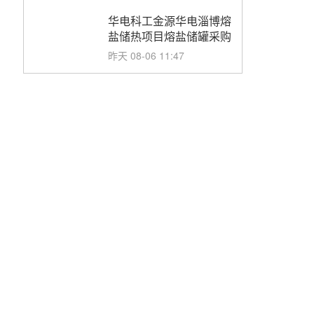
华电科工金源华电淄博熔
盐储热项目熔盐储罐采购
昨天 08-06 11:47
中国电建中南院吉西基地
鲁固直流100MW光工程
性能试验采购
昨天 08-06 10:49
西子洁能中标中广核德令
哈50MW光热示范电站二
列蒸汽发生器设备采购
前天 08-05 17:20
亚核阀业中标天山北麓
100MW光热发电工程
EPC总承包项目熔盐截
前天 08-05 17:15
止阀、熔盐三偏心蝶阀采
购
昊森机电中标新疆华电天
山北麓基地100MW光热
发电工程EPC总承包项
前天 08-05 17:09