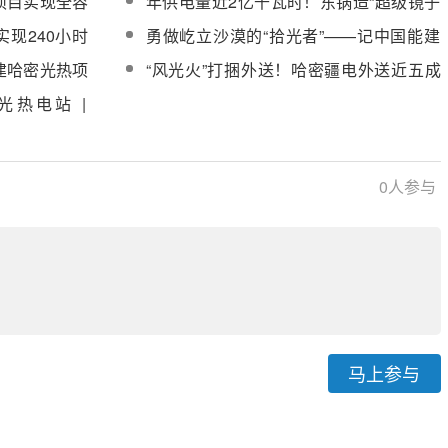
项目实现全容
年供电量近2亿千瓦时！东锅造“超级镜子
发电站”首次满发
现240小时
勇做屹立沙漠的“拾光者”——记中国能建
西北院光热发电项目土建攻关组
建哈密光热项
“风光火”打捆外送！哈密疆电外送近五成
配性
是新能源发电
光热电站 |
0
人参与
马上参与