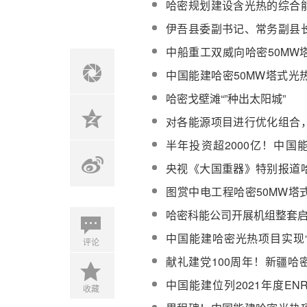
哈密规划建设含光热的综合
取2030年形成直接投资超55
伊吾县委副书记、常务副县
密光热项目调研
中船重工双威向哈密50MW
供应的反射镜清洗车顺利发
中国能建哈密50MW塔式光
完成9000台定日镜
哈密戈壁滩“”种出太阳城”
对各能源项目进行优化组合
光互补电力十足
半年投资超2000亿！中国
“一体化”实施路径
央视《大国重器》特别报道
项目
图赏中电工程哈密50MW塔
目
哈密科能公司开展机组整套
中国能建哈密光热项目实现“
评论
断发电”
献礼建党100周年！新疆哈
型拼字送祝福【组图】
中国能建位列2021年度E
收藏
计公司第3位