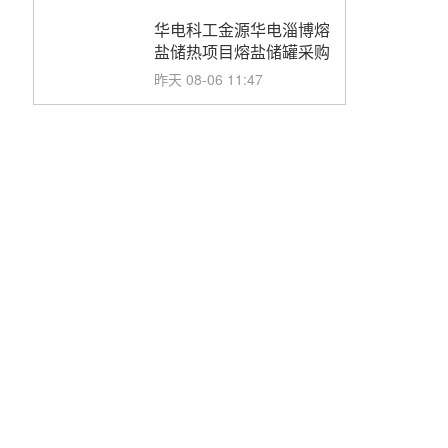
华电科工金源华电淄博熔
盐储热项目熔盐储罐采购
昨天 08-06 11:47
中国电建中南院吉西基地
鲁固直流100MW光工程
性能试验采购
昨天 08-06 10:49
西子洁能中标中广核德令
哈50MW光热示范电站二
列蒸汽发生器设备采购
前天 08-05 17:20
亚核阀业中标天山北麓
100MW光热发电工程
EPC总承包项目熔盐截
前天 08-05 17:15
止阀、熔盐三偏心蝶阀采
购
昊森机电中标新疆华电天
山北麓基地100MW光热
发电工程EPC总承包项
前天 08-05 17:09