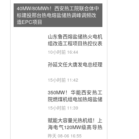
40MW/80MWh！西安热工院联合体中
标建投邢台热电熔盐储热调峰调频改
造EPC项目
山东鲁西熔盐储热火电机
组改造工程项目热控仪表
成套设备采购
10小时前 16:44
孙延文任大唐发电总经理
15小时前 11:42
350MW！华能西安热工
院燃煤机组电加热熔盐储
能提升机组灵活性改造项
15小时前 11:39
目初步设计第三方评审服
务采购
赋能大容量光热机组！上
海电气120MW级高导热
空冷发电机通过型式试验
昨天 08-06 16:55