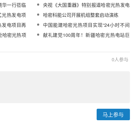
投放6亿元专项贷款
晓华一行莅临
央视《大国重器》特别报道哈密光热发电
项目
式光热发电项
哈密科能公司开展机组整套启动演练
热发电项目再
中国能建哈密光热项目实现“24小时不间
断发电”
赴哈密光热项
献礼建党100周年！新疆哈密光热电站巨
型拼字送祝福【组图】
0
人参与
马上参与