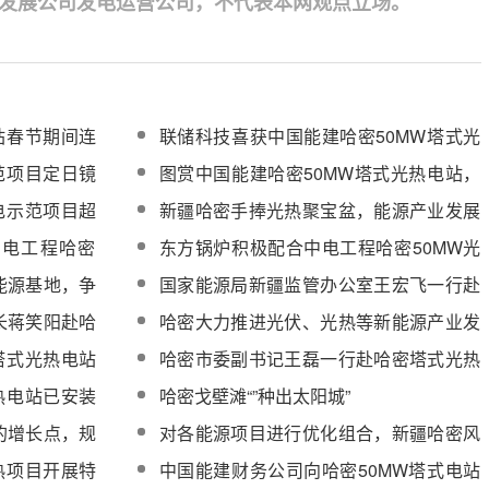
发展公司发电运营公司，不代表本网观点立场。
站春节期间连
联储科技喜获中国能建哈密50MW塔式光
热项目总承包方表扬信
范项目定日镜
图赏中国能建哈密50MW塔式光热电站，
直击项目建设精彩瞬间！
电示范项目超
新疆哈密手捧光热聚宝盆，能源产业发展
拉动经济逆势上扬
中电工程哈密
东方锅炉积极配合中电工程哈密50MW光
导工作
热发电项目熔盐上塔计划
能源基地，争
国家能源局新疆监管办公室王宏飞一行赴
00亿元
哈密光热项目现场检查指导工作
长蒋笑阳赴哈
哈密大力推进光伏、光热等新能源产业发
展
塔式光热电站
哈密市委副书记王磊一行赴哈密塔式光热
货
项目检查指导工作
热电站已安装
哈密戈壁滩“”种出太阳城”
的增长点，规
对各能源项目进行优化组合，新疆哈密风
光互补电力十足
热项目开展特
中国能建财务公司向哈密50MW塔式电站