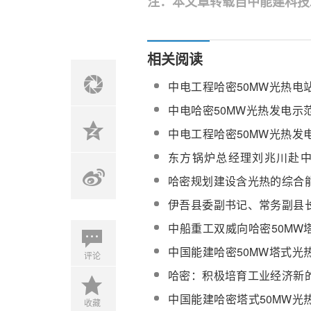
注：本文章转载自中能建科技
相关阅读
中电工程哈密50MW光热电
续作业
中电哈密50MW光热发电示
组装生产交检合格率100%
中电工程哈密50MW光热发
高型D800-42塔吊顺利拆除
东方锅炉总经理刘兆川赴
50MW光热发电项目现场指
哈密规划建设含光热的综合
取2030年形成直接投资超55
伊吾县委副书记、常务副县
密光热项目调研
中船重工双威向哈密50MW
供应的反射镜清洗车顺利发
中国能建哈密50MW塔式光
评论
完成9000台定日镜
哈密：积极培育工业经济新
模以上企业达到141家
中国能建哈密塔式50MW光
收藏