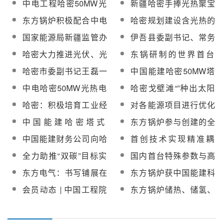
中电工程哈密50MW光
新疆哈密手捧光热聚宝
生产交检合格率100%
直击项目建设精彩瞬
热发电示范项目超高型
盆，能源产业发展拉动
东方锅炉积极配合中电
哈密规划建设含光热的
间！
D800-42塔吊顺利拆除
经济逆势上扬
工程哈密50MW光热发
综合能源基地，争取
国家能源局新疆监管办
伊吾县委副书记、常务
电项目熔盐上塔计划
2030年形成直接投资超
公室王宏飞一行赴哈密
副县长蒋笑阳赴哈密光
哈密大力推进光伏、光
东锅研制的世界首台
5500亿元
光热项目现场检查指导
热项目调研
热等新能源产业发展
660MW超临界循环流化
哈密市委副书记王磊一
中国能建哈密50MW塔
工作
床锅炉成功投运
行赴哈密塔式光热项目
式光热电站已安装完成
中电哈密50MW光热电
哈密戈壁滩“”种出太阳
检查指导工作
9000台定日镜
站开展机组整套启动操
城”
哈密：积极培育工业经
对各能源项目进行优化
作演练
济新的增长点，规模以
组合，新疆哈密风光互
中国能建哈密塔式
东方锅炉参与创建的全
上企业达到141家
补电力十足
50MW光热项目开展特
国首家碳中和技术创新
中国能建财务公司向哈
首创技术实现精准耦
种设备应急救援演练
中心揭牌
密50MW塔式电站投放6
合！东方锅炉助力哈密
全力助推“双碳”目标实
国内首台特殊参数与高
亿元专项贷款
光热项目“24小时不间断
现！东方锅炉召开“双碳”
效超低排放耦合型
东方电气：书写铺展在
东方锅炉获中国能建科
发电”
目标下动力装备新技术
350MW超临界CFB锅炉
国家战略中的绿色答卷
技进步特等奖
会员动态 | 中国工程院
东方锅炉储热、储氢、
研讨会
机组首次并网成功
院士专家组调研东方锅
压缩空气系列储能产品
炉绿色发展
及方案将亮相2023中国