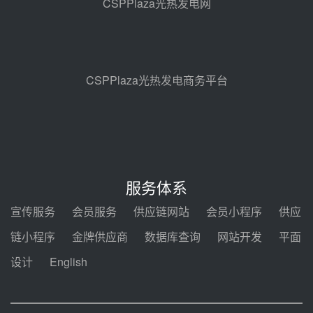
CSPPlaza光热发电网
包项目熔盐介质超声波流量计采购
前天 08-05 17:09
节点突破！独山子石化光伏熔盐储
能示范项目电加热器厂房顺利封顶
前天 08-05 14:48
CSPPlaza光热发电商务平台
7400吨！迪尔化工成功签订鲁西火
电机组灵活性改造项目三元液态盐
采购合同
前天 08-05 14:12
迪尔化工预中标华能西安热工院
2026-2029年熔盐介质框架协议
服务体系
前天 08-05 11:37
宣传服务
会员服务
供应链网站
会员小程序
供应
中能建华中试研院中标重能新疆
链小程序
金牌供应商
数据库查询
网站开发
平面
100MW光热项目机组调试及性能
试验
设计
English
前天 08-05 10:41
解读丨十五五电源结构优化：光热
规模化助力构建绿色低碳电力供给