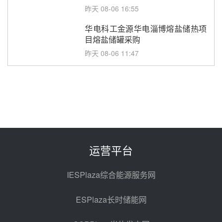
型式试验
昨天 08-06 16:55
华电科工金源华电淄博熔盐储热项
目熔盐储罐采购
昨天 08-06 11:47
中国电建中南院吉西基地鲁固直流
100MW光工程性能试验采购
昨天 08-06 10:49
西子洁能中标中广核德令哈50MW
光热示范电站二列蒸汽发生器设备
采购
前天 08-05 17:20
运营平台
亚核阀业中标天山北麓100MW光
热发电工程EPC总承包项目熔盐截
IESPlaza综合能源服务网
止阀、熔盐三偏心蝶阀采购
前天 08-05 17:15
ESPlaza长时储能网
昊森机电中标新疆华电天山北麓基
地100MW光热发电工程EPC总承