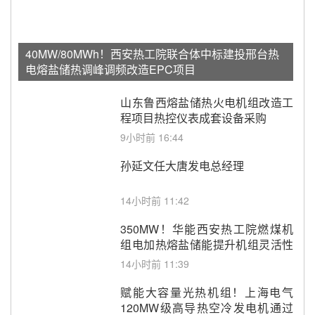
40MW/80MWh！西安热工院联合体中标建投邢台热
电熔盐储热调峰调频改造EPC项目
山东鲁西熔盐储热火电机组改造工
程项目热控仪表成套设备采购
9小时前 16:44
孙延文任大唐发电总经理
14小时前 11:42
350MW！华能西安热工院燃煤机
组电加热熔盐储能提升机组灵活性
改造项目初步设计第三方评审服务
14小时前 11:39
采购
赋能大容量光热机组！上海电气
120MW级高导热空冷发电机通过