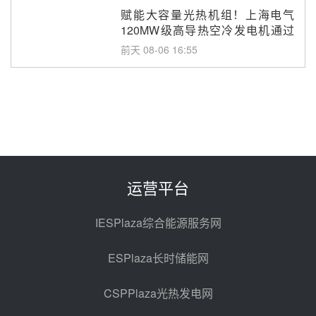
赋能大容量光热机组！上海电气
120MW级高导热空冷发电机通过
型式试验
前天 08-06 16:55
华电科工金源华电淄博熔盐储热项
目熔盐储罐采购
前天 08-06 11:47
中国电建中南院吉西基地鲁固直流
100MW光工程性能试验采购
前天 08-06 10:49
运营平台
西子洁能中标中广核德令哈50MW
光热示范电站二列蒸汽发生器设备
IESPlaza综合能源服务网
采购
08-05 17:20
ESPlaza长时储能网
亚核阀业中标天山北麓100MW光
热发电工程EPC总承包项目熔盐截
CSPPlaza光热发电网
止阀、熔盐三偏心蝶阀采购
08-05 17:15