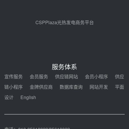
昊森机电中标新疆华电天山北麓基
地100MW光热发电工程EPC总承
包项目熔盐介质超声波流量计采购
08-05 17:09
CSPPlaza光热发电商务平台
节点突破！独山子石化光伏熔盐储
能示范项目电加热器厂房顺利封顶
08-05 14:48
7400吨！迪尔化工成功签订鲁西火
电机组灵活性改造项目三元液态盐
服务体系
采购合同
08-05 14:12
宣传服务
会员服务
供应链网站
会员小程序
供应
迪尔化工预中标华能西安热工院
链小程序
金牌供应商
数据库查询
网站开发
平面
2026-2029年熔盐介质框架协议
设计
English
08-05 11:37
中能建华中试研院中标重能新疆
100MW光热项目机组调试及性能
试验
08-05 10:41