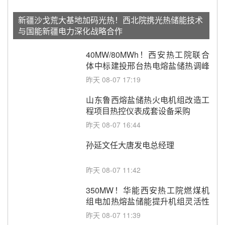
新疆沙戈荒大基地加码光热！西北院携光热储能技术
与国能新疆电力深化战略合作
40MW/80MWh！西安热工院联合
体中标建投邢台热电熔盐储热调峰
调频改造EPC项目
昨天 08-07 17:19
山东鲁西熔盐储热火电机组改造工
程项目热控仪表成套设备采购
昨天 08-07 16:44
孙延文任大唐发电总经理
昨天 08-07 11:42
350MW！华能西安热工院燃煤机
组电加热熔盐储能提升机组灵活性
改造项目初步设计第三方评审服务
昨天 08-07 11:39
采购