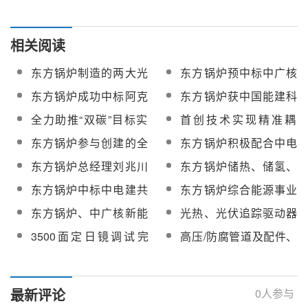
相关阅读
东方锅炉制造的两大光
东方锅炉预中标中广核
热项目的蒸发器、过热
德令哈100万千瓦光热
东方锅炉成功中标阿克
东方锅炉获中国能建科
器、再热器等装备完工
储一体化项目蒸汽发生
塞110MW光热发电项目
技进步特等奖
全力助推“双碳”目标实
首创技术实现精准耦
发运
系统
聚光集热系统设备
现！东方锅炉召开“双碳”
合！东方锅炉助力哈密
东方锅炉参与创建的全
东方锅炉积极配合中电
目标下动力装备新技术
光热项目“24小时不间断
国首家碳中和技术创新
工程哈密50MW光热发
东方锅炉总经理刘兆川
东方锅炉储热、储氢、
研讨会
发电”
中心揭牌
电项目熔盐上塔计划
赴中电工程哈密50MW
压缩空气系列储能产品
东方锅炉中标中电建共
东方锅炉综合能源事业
光热发电项目现场指导
及方案将亮相2023中国
和1000兆瓦光伏光热工
部技术开发部部长李有
东方锅炉、中广核新能
光热、光伏追踪驱动器
工作
长时储能大会
程聚光集热系统
霞：储热储氢助力新型
源上榜国资委最新“双百
减速机方案提供商锦明
3500面定日镜调试完
高压/防腐管道及配件、
能源体系建设
企业”名单
传动正式加入
成！汇东新能源75万光
支吊架、波纹管等专业
CSPPLAZA会员单位
热+光伏试点项目聚光集
制造商龙润管道加入
热系统顺利推进
CSPPLAZA会员单位
最新评论
0
人参与