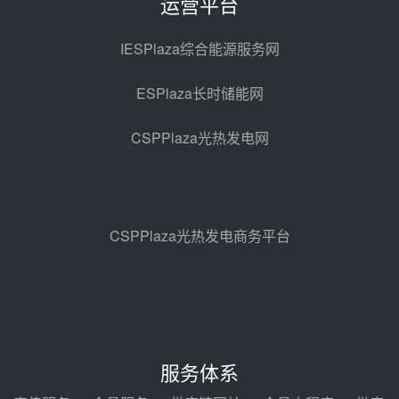
运营平台
西子洁能中标中广核德令哈50MW
光热示范电站二列蒸汽发生器设备
IESPlaza综合能源服务网
采购
08-05 17:20
ESPlaza长时储能网
亚核阀业中标天山北麓100MW光
热发电工程EPC总承包项目熔盐截
CSPPlaza光热发电网
止阀、熔盐三偏心蝶阀采购
08-05 17:15
昊森机电中标新疆华电天山北麓基
地100MW光热发电工程EPC总承
包项目熔盐介质超声波流量计采购
08-05 17:09
CSPPlaza光热发电商务平台
节点突破！独山子石化光伏熔盐储
能示范项目电加热器厂房顺利封顶
08-05 14:48
7400吨！迪尔化工成功签订鲁西火
电机组灵活性改造项目三元液态盐
服务体系
采购合同
08-05 14:12