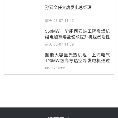
孙延文任大唐发电总经理
前天 08-07 11:42
350MW！华能西安热工院燃煤机
组电加热熔盐储能提升机组灵活性
改造项目初步设计第三方评审服务
前天 08-07 11:39
采购
赋能大容量光热机组！上海电气
120MW级高导热空冷发电机通过
型式试验
08-06 16:55
华电科工金源华电淄博熔盐储热项
目熔盐储罐采购
08-06 11:47
中国电建中南院吉西基地鲁固直流
100MW光工程性能试验采购
08-06 10:49