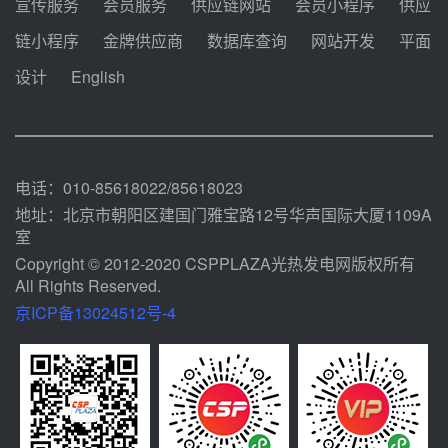
宣传服务
会员服务
供应链网站
会员小程序
供应
迪尔化工预中标华能西安热工院
链小程序
金牌供应商
数据库查询
网站开发
平面
2026-2029年熔盐介质框架协议
设计
English
08-05 11:37
中能建华中试研院中标重能新疆
100MW光热项目机组调试及性能
试验
08-05 10:41
电话：010-85618022/85618023
地址：北京市朝阳区建国门雅宝路12号华声国际大厦1109A
室
Copyright © 2012-2020 CSPPLAZA光热发电网版权所有
All Rights Reserved.
京ICP备13024512号-4