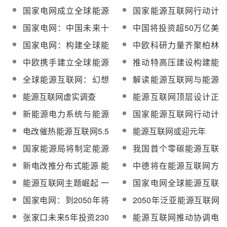
了什么？
点工程近期即将列出
让更多人享受清洁绿色
国家电网成立全球能源
国家能源互联网行动计
能源
互联网集团 推动智能电
划发布在即 相关企业已
国家电网：中国未来十
中国将投资超50万亿美
网建成
着手布局
年发展全球能源互联网
元构建全球能源互联网
国家电网：构建全球能
中欧科研力量齐聚柏林
正逢其时
源互联网 促西部清洁能
推动全球能源互联网创
中欧携手建立全球能源
推动特高压建设构建能
源消纳
新发展
互联网 2050年清洁能源
源互联网 特变电工等五
全球能源互联网：幻想
解读能源互联网与能源
将占80%
股利好
还是现实
革命
能源互联网虚实调查
能源互联网顶层设计正
在收官
新能源电力系统与能源
国家能源互联网行动计
互联网的对接与整合
划年内出台
电改催热能源互联网5.5
能源互联网或迎元年
万亿蓝海市场
国家能源局将制定能源
我国首个零碳能源互联
互联网行动计划
网片区落户河北
新电改推分布式能源 能
中德将在能源互联网方
源互联网概念崛起
面展开创新合作
能源互联网主题崛起 一
国家电网全球能源互联
片蓝海
网概念走出国门
国家电网：到2050年将
2050年泛亚能源互联网
基本建成全球能源互联
络预想
张家口未来5年投资230
能源互联网推动协调电
网