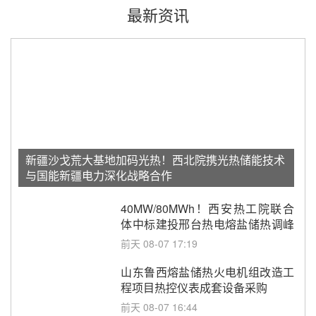
最新资讯
新疆沙戈荒大基地加码光热！西北院携光热储能技术
与国能新疆电力深化战略合作
40MW/80MWh！西安热工院联合
体中标建投邢台热电熔盐储热调峰
调频改造EPC项目
前天 08-07 17:19
山东鲁西熔盐储热火电机组改造工
程项目热控仪表成套设备采购
前天 08-07 16:44