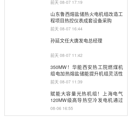
调频改造EPC项目
前天 08-07 17:19
山东鲁西熔盐储热火电机组改造工
程项目热控仪表成套设备采购
前天 08-07 16:44
孙延文任大唐发电总经理
前天 08-07 11:42
350MW！华能西安热工院燃煤机
组电加热熔盐储能提升机组灵活性
改造项目初步设计第三方评审服务
前天 08-07 11:39
采购
赋能大容量光热机组！上海电气
120MW级高导热空冷发电机通过
型式试验
08-06 16:55
华电科工金源华电淄博熔盐储热项
目熔盐储罐采购