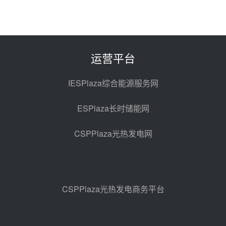
08-06 11:47
中国电建中南院吉西基地鲁固直流
100MW光工程性能试验采购
08-06 10:49
运营平台
西子洁能中标中广核德令哈50MW
光热示范电站二列蒸汽发生器设备
IESPlaza综合能源服务网
采购
08-05 17:20
ESPlaza长时储能网
亚核阀业中标天山北麓100MW光
热发电工程EPC总承包项目熔盐截
CSPPlaza光热发电网
止阀、熔盐三偏心蝶阀采购
08-05 17:15
昊森机电中标新疆华电天山北麓基
地100MW光热发电工程EPC总承
包项目熔盐介质超声波流量计采购
08-05 17:09
CSPPlaza光热发电商务平台
节点突破！独山子石化光伏熔盐储
能示范项目电加热器厂房顺利封顶