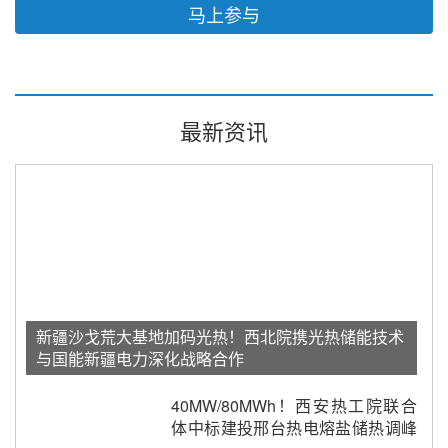
马上参与
最新资讯
新疆沙戈荒大基地加码光热！西北院携光热储能技术
与国能新疆电力深化战略合作
40MW/80MWh！西安热工院联合
体中标建投邢台热电熔盐储热调峰