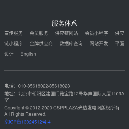
08-05 14:48
7400吨！迪尔化工成功签订鲁西火
电机组灵活性改造项目三元液态盐
服务体系
采购合同
08-05 14:12
宣传服务
会员服务
供应链网站
会员小程序
供应
迪尔化工预中标华能西安热工院
链小程序
金牌供应商
数据库查询
网站开发
平面
2026-2029年熔盐介质框架协议
设计
English
08-05 11:37
中能建华中试研院中标重能新疆
100MW光热项目机组调试及性能
试验
08-05 10:41
电话：010-85618022/85618023
地址：北京市朝阳区建国门雅宝路12号华声国际大厦1109A
室
Copyright © 2012-2020 CSPPLAZA光热发电网版权所有
All Rights Reserved.
京ICP备13024512号-4