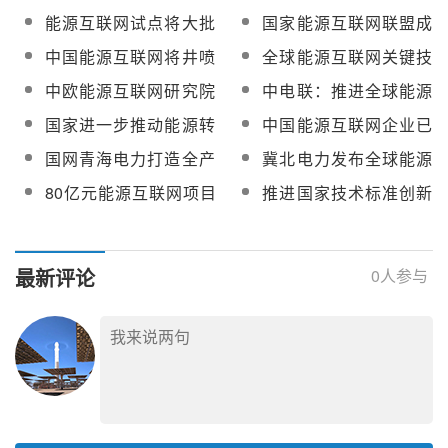
板间
标获批立项
将超400亿
能源互联网试点将大批
国家能源互联网联盟成
启动 今年或带动至少
立 未来5年增长率将维
中国能源互联网将井喷
全球能源互联网关键技
400亿投资
持18.5%
式发展 2020年市场规模
术清单出炉
中欧能源互联网研究院
中电联：推进全球能源
将破9400亿美元
在青海揭牌成立
互联网建设倡议书
国家进一步推动能源转
中国能源互联网企业已
型 能源局将起草能源互
达4000家 国企成为主力
国网青海电力打造全产
冀北电力发布全球能源
联网路线图
业链新能源互联网平台
互联网发展白皮书
80亿元能源互联网项目
推进国家技术标准创新
落户北京副中心
基地建设 促进科技成果
向标准转化
最新评论
0
人参与