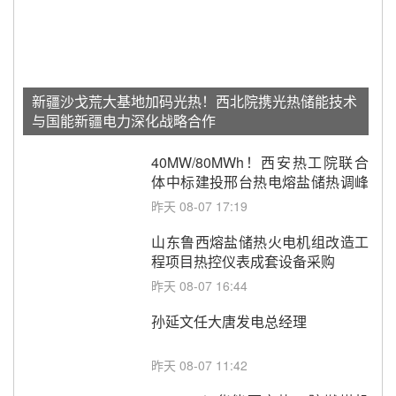
新疆沙戈荒大基地加码光热！西北院携光热储能技术
与国能新疆电力深化战略合作
40MW/80MWh！西安热工院联合
体中标建投邢台热电熔盐储热调峰
调频改造EPC项目
昨天 08-07 17:19
山东鲁西熔盐储热火电机组改造工
程项目热控仪表成套设备采购
昨天 08-07 16:44
孙延文任大唐发电总经理
昨天 08-07 11:42