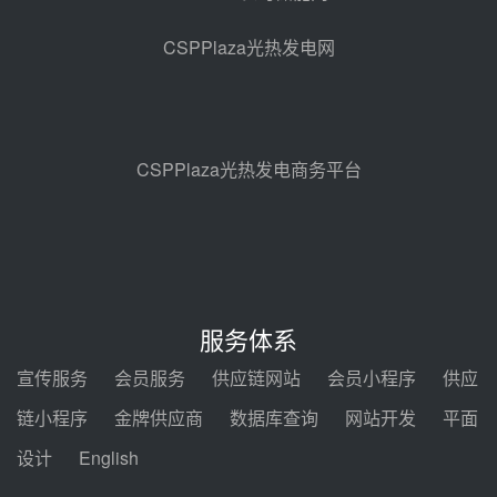
亚核阀业中标天山北麓100MW光
热发电工程EPC总承包项目熔盐截
CSPPlaza光热发电网
止阀、熔盐三偏心蝶阀采购
08-05 17:15
昊森机电中标新疆华电天山北麓基
地100MW光热发电工程EPC总承
包项目熔盐介质超声波流量计采购
08-05 17:09
CSPPlaza光热发电商务平台
节点突破！独山子石化光伏熔盐储
能示范项目电加热器厂房顺利封顶
08-05 14:48
7400吨！迪尔化工成功签订鲁西火
电机组灵活性改造项目三元液态盐
服务体系
采购合同
08-05 14:12
宣传服务
会员服务
供应链网站
会员小程序
供应
迪尔化工预中标华能西安热工院
链小程序
金牌供应商
数据库查询
网站开发
平面
2026-2029年熔盐介质框架协议
设计
English
08-05 11:37