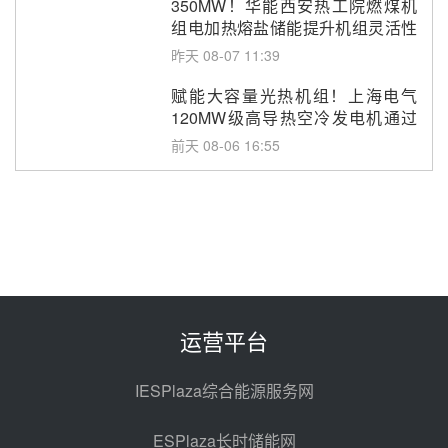
350MW！华能西安热工院燃煤机
组电加热熔盐储能提升机组灵活性
改造项目初步设计第三方评审服务
昨天 08-07 11:39
采购
赋能大容量光热机组！上海电气
120MW级高导热空冷发电机通过
型式试验
前天 08-06 16:55
华电科工金源华电淄博熔盐储热项
目熔盐储罐采购
前天 08-06 11:47
中国电建中南院吉西基地鲁固直流
100MW光工程性能试验采购
前天 08-06 10:49
运营平台
西子洁能中标中广核德令哈50MW
光热示范电站二列蒸汽发生器设备
IESPlaza综合能源服务网
采购
08-05 17:20
ESPlaza长时储能网