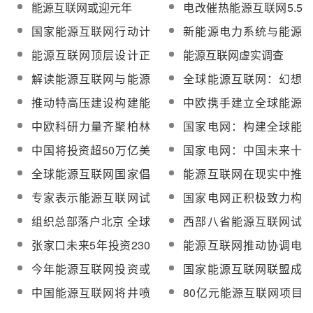
网片区落户河北
互联网行动计划
能源互联网或迎元年
电改催热能源互联网5.5
万亿蓝海市场
国家能源互联网行动计
新能源电力系统与能源
划年内出台
互联网的对接与整合
能源互联网顶层设计正
能源互联网虚实调查
在收官
解读能源互联网与能源
全球能源互联网：幻想
革命
还是现实
推动特高压建设构建能
中欧携手建立全球能源
源互联网 特变电工等五
互联网 2050年清洁能源
中欧科研力量齐聚柏林
国家电网：构建全球能
股利好
将占80%
推动全球能源互联网创
源互联网 促西部清洁能
中国将投资超50万亿美
国家电网：中国未来十
新发展
源消纳
元构建全球能源互联网
年发展全球能源互联网
全球能源互联网国家倡
能源互联网在现实中推
正逢其时
议奏响中国声音
行还面临层层困难
专家表示能源互联网试
国家电网正积极致力构
点工程近期即将列出
建全球能源互联网
组织总部落户北京 全球
西部八省能源互联网试
能源互联网迈出实质性
点项目近期启动
张家口未来5年投资230
能源互联网推动协调电
步伐
亿元 打造能源互联网样
力市场资源配置
今年能源互联网投资或
国家能源互联网联盟成
板间
将超400亿
立 未来5年增长率将维
中国能源互联网将井喷
80亿元能源互联网项目
持18.5%
式发展 2020年市场规模
落户北京副中心