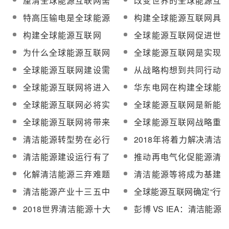
厘清全球能源互联网需
改变世界的全球能源互
了解的十个概念
联网
特高压输电是全球能源
构建全球能源互联网具
互联网的基础
备实践基础和发展条件
构建全球能源互联网
全球能源互联网促进世
推动全球清洁电力供应
界可持续发展
为什么全球能源互联网
全球能源互联网是实现
是切实可行的
能源变革与转型的强大
全球能源互联网建设需
从战略构想到共同行动
引擎
加快顶层设计
全球能源互联网未来如
全球能源互联网将进入
华东电网在构建全球能
何发展？
快速发展期
源互联网战略的探索实
全球能源互联网必将实
全球能源互联网是新能
践
现 清洁能源主导电力为
源时代的必然选择
全球能源互联网将带来
全球能源互联网战略重
中心
一系列史无前例的挑战
点：建设跨国跨洲联网
清洁能源转型势在必行
2018年将着力解决清洁
重点项目
技术创新是关键动力
能源消纳问题
清洁能源建设运行有了
推动再电气化促能源清
“度量衡”
洁高效转型
化解清洁能源三弃难题
清洁能源等将成为基建
需电源、负荷及电网同
投资发力重点
清洁能源产业十三五中
全球能源互联网确定“行
时发力
后期将保持中高速增长
动路线图”
2018世界清洁能源十大
彭博 VS IEA：清洁能源
态势
预测：太阳能装机将至
投资数据各执一词，到