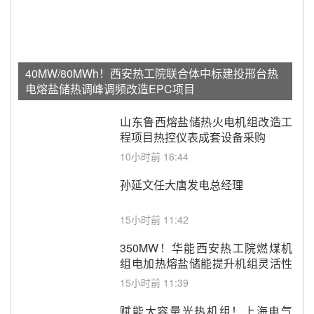
40MW/80MWh！西安热工院联合体中标建投邢台热
电熔盐储热调峰调频改造EPC项目
山东鲁西熔盐储热火电机组改造工
程项目热控仪表成套设备采购
10小时前 16:44
孙延文任大唐发电总经理
15小时前 11:42
350MW！华能西安热工院燃煤机
组电加热熔盐储能提升机组灵活性
改造项目初步设计第三方评审服务
15小时前 11:39
采购
赋能大容量光热机组！上海电气