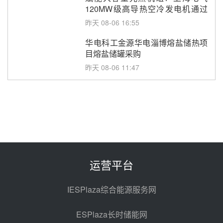
120MW级高导热空冷发电机通过
型式试验
昨天 08-06 16:55
华电科工金源华电淄博熔盐储热项
目熔盐储罐采购
昨天 08-06 11:47
中国电建中南院吉西基地鲁固直流
100MW光工程性能试验采购
昨天 08-06 10:49
西子洁能中标中广核德令哈50MW
光热示范电站二列蒸汽发生器设备
采购
前天 08-05 17:20
运营平台
亚核阀业中标天山北麓100MW光
热发电工程EPC总承包项目熔盐截
IESPlaza综合能源服务网
止阀、熔盐三偏心蝶阀采购
前天 08-05 17:15
ESPlaza长时储能网
昊森机电中标新疆华电天山北麓基