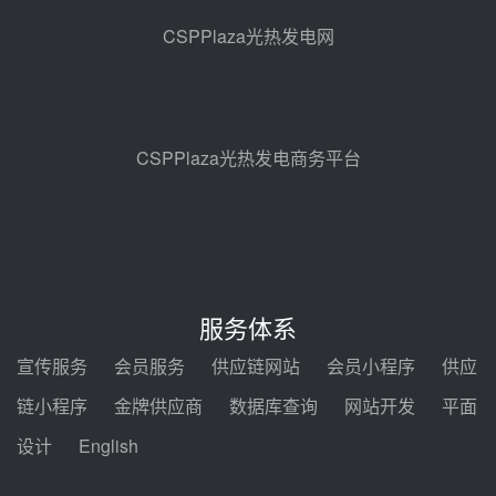
地100MW光热发电工程EPC总承
CSPPlaza光热发电网
包项目熔盐介质超声波流量计采购
前天 08-05 17:09
节点突破！独山子石化光伏熔盐储
能示范项目电加热器厂房顺利封顶
前天 08-05 14:48
CSPPlaza光热发电商务平台
7400吨！迪尔化工成功签订鲁西火
电机组灵活性改造项目三元液态盐
采购合同
前天 08-05 14:12
迪尔化工预中标华能西安热工院
2026-2029年熔盐介质框架协议
服务体系
前天 08-05 11:37
宣传服务
会员服务
供应链网站
会员小程序
供应
中能建华中试研院中标重能新疆
链小程序
金牌供应商
数据库查询
网站开发
平面
100MW光热项目机组调试及性能
试验
设计
English
前天 08-05 10:41
解读丨十五五电源结构优化：光热