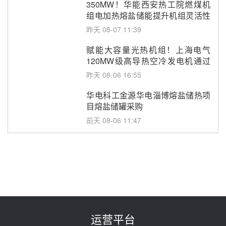
350MW！华能西安热工院燃煤机
组电加热熔盐储能提升机组灵活性
改造项目初步设计第三方评审服务
昨天 08-07 11:39
采购
赋能大容量光热机组！上海电气
120MW级高导热空冷发电机通过
型式试验
昨天 08-06 16:55
华电科工金源华电淄博熔盐储热项
目熔盐储罐采购
前天 08-06 11:47
中国电建中南院吉西基地鲁固直流
100MW光工程性能试验采购
前天 08-06 10:49
西子洁能中标中广核德令哈50MW
光热示范电站二列蒸汽发生器设备
采购
前天 08-05 17:20
运营平台