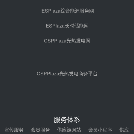
亚核阀业中标天山北麓100MW光
热发电工程EPC总承包项目熔盐截
IESPlaza综合能源服务网
止阀、熔盐三偏心蝶阀采购
前天 08-05 17:15
ESPlaza长时储能网
昊森机电中标新疆华电天山北麓基
地100MW光热发电工程EPC总承
CSPPlaza光热发电网
包项目熔盐介质超声波流量计采购
前天 08-05 17:09
节点突破！独山子石化光伏熔盐储
能示范项目电加热器厂房顺利封顶
前天 08-05 14:48
CSPPlaza光热发电商务平台
7400吨！迪尔化工成功签订鲁西火
电机组灵活性改造项目三元液态盐
采购合同
前天 08-05 14:12
迪尔化工预中标华能西安热工院
2026-2029年熔盐介质框架协议
服务体系
08-05 11:37
宣传服务
会员服务
供应链网站
会员小程序
供应