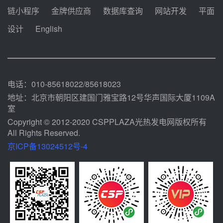
中能建华中试研院中标重能新疆
链小程序
金牌供应商
数据库查询
网站开发
平面
100MW光热项目机组调试及性能
试验
设计
English
08-05 10:41
解读丨十五五电源结构优化：光热
规模化助力构建绿色低碳电力供给
格局
08-05 09:11
电话：010-85618022/85618023
地址：北京市朝阳区建国门雅宝路12号华声国际大厦1109A
室
Copyright © 2012-2020 CSPPLAZA光热发电网版权所有
All Rights Reserved.
京ICP备13024512号-4