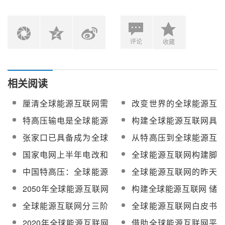
评论
收藏
相关阅读
厘清全球能源互联网需
改变世界的全球能源互
了解的十个概念
联网
特高压输电是全球能源
构建全球能源互联网具
互联网的基础
备实践基础和发展条件
张家口已具备成为全球
从特高压到全球能源互
能源互联网创新示范区
联网看大国创新力量
国家电网上半年电改和
全球能源互联网构建脚
的独特条件
全球能源互联网工作进
步正逐步加快
中国特高压：全球能源
全球能源互联网的昨天
展梳理
互联网的引导者
今天和明天
2050年全球能源互联网
构建全球能源互联网 储
初步建成 清洁能源比重
能技术是关键
全球能源互联网分三阶
全球能源互联网白皮书
将达80%
段推进 将成中国制造新
发布 确定八大战略重点
2020年全球能源互联网
借助全球能源互联网平