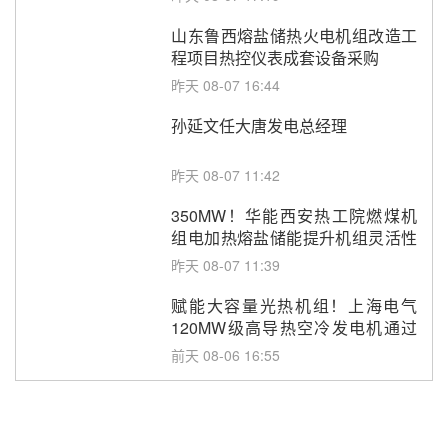
山东鲁西熔盐储热火电机组改造工
程项目热控仪表成套设备采购
昨天 08-07 16:44
孙延文任大唐发电总经理
昨天 08-07 11:42
350MW！华能西安热工院燃煤机
组电加热熔盐储能提升机组灵活性
改造项目初步设计第三方评审服务
昨天 08-07 11:39
采购
赋能大容量光热机组！上海电气
120MW级高导热空冷发电机通过
型式试验
前天 08-06 16:55
华电科工金源华电淄博熔盐储热项
目熔盐储罐采购
前天 08-06 11:47