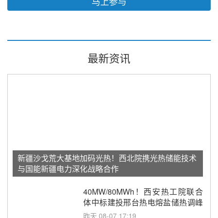
马上参与
最新资讯
新疆沙戈荒大基地加码光热！西北院携光热储能技术
与国能新疆电力深化战略合作
40MW/80MWh！西安热工院联合
体中标建投邢台热电熔盐储热调峰
调频改造EPC项目
昨天 08-07 17:19