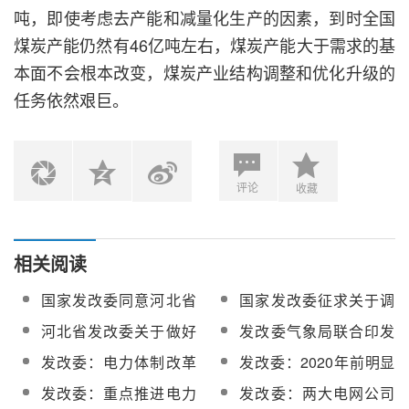
吨，即使考虑去产能和减量化生产的因素，到时全国
煤炭产能仍然有46亿吨左右，煤炭产能大于需求的基
本面不会根本改变，煤炭产业结构调整和优化升级的
任务依然艰巨。
评论
收藏
相关阅读
国家发改委同意河北省
国家发改委征求关于调
开展售电侧改革试点
整新能源标杆上网电价
河北省发改委关于做好
发改委气象局联合印发
意见
光热发电示范项目建设
全国气象发展十三五规
发改委：电力体制改革
发改委：2020年前明显
工作的通知
划
全面实施 有序放开竞争
缓解能源装备产能过剩
发改委：重点推进电力
发改委：两大电网公司
环节电价