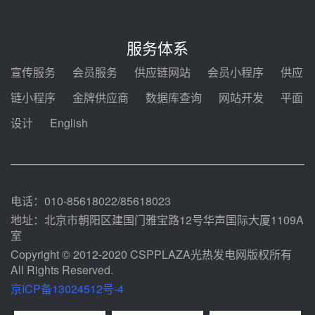
7400吨！迪尔化工成功签订鲁西火
电机组灵活性改造项目三元液态盐
服务体系
采购合同
08-05 14:12
宣传服务
会员服务
供应链网站
会员小程序
供应
迪尔化工预中标华能西安热工院
链小程序
金牌供应商
数据库查询
网站开发
平面
2026-2029年熔盐介质框架协议
设计
English
08-05 11:37
中能建华中试研院中标重能新疆
100MW光热项目机组调试及性能
试验
08-05 10:41
电话：010-85618022/85618023
地址：北京市朝阳区建国门雅宝路12号华声国际大厦1109A
室
Copyright © 2012-2020 CSPPLAZA光热发电网版权所有
All Rights Reserved.
京ICP备13024512号-4