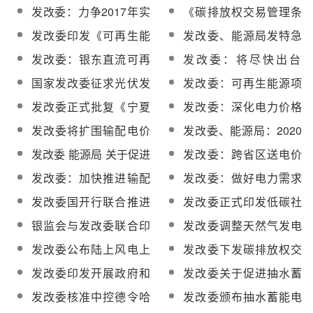
等领域价格改革 改革电
应有序放开用电计划
发改委：力争2017年实
《碳排放权交易管理条
价补贴方式
现输配电价改革全覆盖
例》送审 明确发改委为
发改委印发《可再生能
发改委、能源局发特急
主管部门
源发电全额保障性收购
文件督促放缓燃煤火电
发改委：银东直流可再
发改委：将尽快出台
管理办法》
建设
生能源外送电量比例应
《碳排放权交易管理条
国家发改委征求光伏发
发改委：可再生能源项
不低于30%
例》
电和陆上风电电价调整
目可申请外国政府贷款
发改委正式批复《宁夏
发改委：深化电力价格
意见
电网输配电电价改革试
改革
发改委将扩围输配电价
发改委、能源局：2020
点方案》
改革试点
年初步建成智能电网体
发改委 能源局 关于促进
发改委：跨省区送电价
系
智能电网发展的指导意
格实行市场定价
发改委：加快推进输配
发改委：做好电力需求
见
电价改革
侧管理城市综合试点工
发改委国开行联合推进
发改委正式印发低碳社
作
开发性金融支持PPP
区试点建设指南
银监会与发改委联合印
发改委调整天然气发电
发《能效信贷指引》
上网电价机制
发改委公布陆上风电上
发改委下发碳排放权交
网电价调整结果
易管理办法 明年施行
发改委印发开展政府和
发改委关于促进抽水蓄
社会资本合作的指导意
能电站健康发展的意见
发改委核准中控德令哈
发改委颁布抽水蓄能电
见