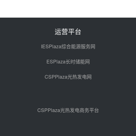
中国电建中南院吉西基地鲁固直流
100MW光工程性能试验采购
前天 08-06 10:49
运营平台
西子洁能中标中广核德令哈50MW
光热示范电站二列蒸汽发生器设备
IESPlaza综合能源服务网
采购
08-05 17:20
ESPlaza长时储能网
亚核阀业中标天山北麓100MW光
热发电工程EPC总承包项目熔盐截
CSPPlaza光热发电网
止阀、熔盐三偏心蝶阀采购
08-05 17:15
昊森机电中标新疆华电天山北麓基
地100MW光热发电工程EPC总承
包项目熔盐介质超声波流量计采购
08-05 17:09
CSPPlaza光热发电商务平台
节点突破！独山子石化光伏熔盐储
能示范项目电加热器厂房顺利封顶
08-05 14:48