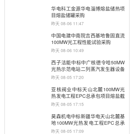
华电科工金源华电淄博熔盐储热项
目熔盐储罐采购
昨天 08-06 11:47
中国电建中南院吉西基地鲁固直流
100MW光工程性能试验采购
昨天 08-06 10:49
西子洁能中标中广核德令哈50MW
光热示范电站二列蒸汽发生器设备
采购
昨天 08-05 17:20
亚核阀业中标天山北麓100MW光
热发电工程EPC总承包项目熔盐截
止阀、熔盐三偏心蝶阀采购
昨天 08-05 17:15
昊森机电中标新疆华电天山北麓基
地100MW光热发电工程EPC总承
包项目熔盐介质超声波流量计采购
昨天 08-05 17:09