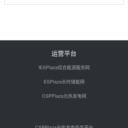
节点突破！独山子石化光伏熔盐储
能示范项目电加热器厂房顺利封顶
昨天 08-05 14:48
7400吨！迪尔化工成功签订鲁西火
电机组灵活性改造项目三元液态盐
采购合同
昨天 08-05 14:12
运营平台
迪尔化工预中标华能西安热工院
2026-2029年熔盐介质框架协议
IESPlaza综合能源服务网
前天 08-05 11:37
ESPlaza长时储能网
中能建华中试研院中标重能新疆
100MW光热项目机组调试及性能
CSPPlaza光热发电网
试验
前天 08-05 10:41
解读丨十五五电源结构优化：光热
规模化助力构建绿色低碳电力供给
格局
前天 08-05 09:11
CSPPlaza光热发电商务平台