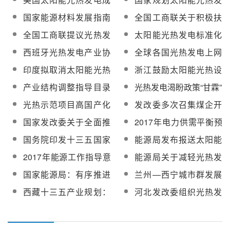
本预期目标
电2020年实现产业化和
国家能源材料发展指南
全国工商联关于积极扶
规模化发展
编制工作启动 光热发电
持光热发电的提案
全国工商联提议光热发
太阳能光热发电标准化
列入指南
电上网电价应定在1.6-
工作应从三个方面着手
西班牙光热发电产业协
全球各国光热发电上网
1.7元/度之间
会抗议下调光热发电上
电价政策汇总
印度拟取消太阳能光热
浙江鼓励太阳能光热设
网电价补贴额度 ...
发电设备进口关税
备产业发展
产业结构调整指导目录
光热发电渴盼政策“甘霖”
（2011年本）力推光热
光热示范项目高国产化
发改委多次召集煤企开
发电
率优势或被恶劣自然条
会 希望稳定煤价
国家发改委关于全面推
2017年电力供需平衡预
件所拖累
进输配电价改革试点有
测和制定优先发电购电
国务院印发十三五国家
能源局发布报送太阳能
关事项的通知
权计划通知发布
战略新兴产业发展规划
热发电示范项目建设进
2017年能源工作指导意
能源局关于减轻光热发
光热发电在列
展情况通知
见出炉 稳步推进首批光
电等可再生能源涉企税
国家能源局：有序推进
兰州—西宁城市群发展
热示范项目
费负担的通知
光热示范项目建设 年内
规划：打造光热设备制
西藏十三五产业规划：
河北发改委组织光热发
完成约200MW
造基地
加强光热发电和集热利
电装备等项目申报 时间
用推广应用
截至8月15日