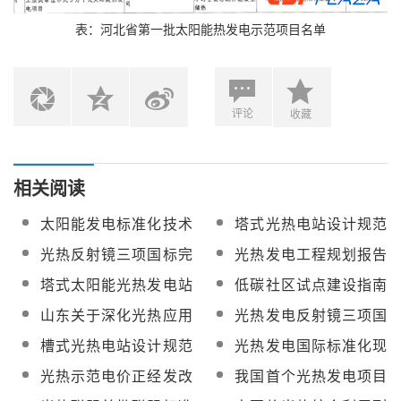
表：河北省第一批太阳能热发电示范项目名单
评论
收藏
相关阅读
太阳能发电标准化技术
塔式光热电站设计规范
委员会拟筹建 涉光热发
大纲开始编制
光热反射镜三项国标完
光热发电工程规划报告
电
成送审稿审议
编制规程将制定
塔式太阳能光热发电站
低碳社区试点建设指南
设计规范将开编
将印发 光热利用迎利好
山东关于深化光热应用
光热发电反射镜三项国
转型发展的指导意见
家标准征求意见稿发布
槽式光热电站设计规范
光热发电国际标准化现
编制稳步推进
状概述
光热示范电价正经发改
我国首个光热发电项目
委价格司等部门进一步
上网电价获批为1.2