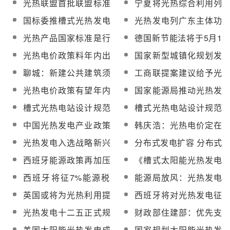
光热联盟首批联盟标准
宁夏将光热综合利用列
协商
元/kWh
定日镜相关标准通过审
入财政支持重点
国标委推槽式光热发电
光热发电列广东主体功
查
系统标准制定
能区产业发展指导目录
光热产品国家标准是行
德国新节能法将于5月1
业市场规范化的基础
日生效 光热迎机遇
光热电价政策料年内出
国家新型城镇化规划发
台 补贴将高于光伏
布 利好光热
聊城：新建公共建筑须
工商联提案建议给予光
用太阳能光热系统
热发电1.38元/kWh电价
光热电价政策有望年内
国家能源局推动光热发
补贴
出台
电工程两项标准制定
槽式光热电站设计规范
槽式光热电站设计规范
细则编写工作启动
编制计划明确
中国光热发电产业政策
韩庆浩：光热电价定在
研究报告正式发布
1.25元/kWh方具投资价
光热发电入选战略新兴
分布式发电扩容 分布式
值
产品服务指导目录
光热发电迎机遇？
西班牙能源政策再加压
《槽式太阳能光热发电
光热发电再受打击
站设计规范标准》将制
西班牙将征7%能源税
能源局放风：光热发电
定
光热发电处境堪忧
上网价格不应超过光伏
英国或将为光热利用提
西班牙将对光热发电征
供FIT电价补贴
6%新税
光热发电十二五正式规
财政部住建部：优先支
划装机100万千瓦
持太阳能光热应用
美国太阳能光热发电成
国家规划太阳能光热发