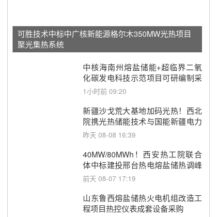
可胜技术中标中广核新能源格尔木350MW光热项目
聚光集热系统
中核海南州熔盐储能+超临界二氧
化碳发电科技示范项目可研编制采
购
1小时前 09:20
新疆沙戈荒大基地加码光热！西北
院携光热储能技术与国能新疆电力
深化战略合作
昨天 08-08 16:39
40MW/80MWh！西安热工院联合
体中标建投邢台热电熔盐储热调峰
调频改造EPC项目
前天 08-07 17:19
山东鲁西熔盐储热火电机组改造工
程项目热控仪表成套设备采购