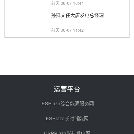
前天 08-07 16:44
孙延文任大唐发电总经理
前天 08-07 11:42
350MW！华能西安热工院燃煤机
组电加热熔盐储能提升机组灵活性
改造项目初步设计第三方评审服务
前天 08-07 11:39
采购
赋能大容量光热机组！上海电气
120MW级高导热空冷发电机通过
型式试验
08-06 16:55
运营平台
华电科工金源华电淄博熔盐储热项
目熔盐储罐采购
IESPlaza综合能源服务网
08-06 11:47
ESPlaza长时储能网
中国电建中南院吉西基地鲁固直流
100MW光工程性能试验采购
CSPPlaza光热发电网