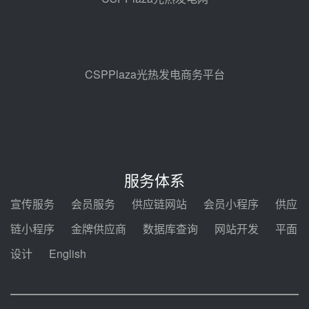
08-06 10:49
西子洁能中标中广核德令哈50MW
光热示范电站二列蒸汽发生器设备
采购
08-05 17:20
CSPPlaza光热发电商务平台
亚核阀业中标天山北麓100MW光
热发电工程EPC总承包项目熔盐截
止阀、熔盐三偏心蝶阀采购
08-05 17:15
昊森机电中标新疆华电天山北麓基
地100MW光热发电工程EPC总承
服务体系
包项目熔盐介质超声波流量计采购
08-05 17:09
宣传服务
会员服务
供应链网站
会员小程序
供应
节点突破！独山子石化光伏熔盐储
链小程序
金牌供应商
数据库查询
网站开发
平面
能示范项目电加热器厂房顺利封顶
设计
English
08-05 14:48
7400吨！迪尔化工成功签订鲁西火
电机组灵活性改造项目三元液态盐