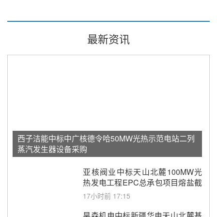
最新资讯
西子洁能中标中广核德令哈50MW光热示范电站二列
蒸汽发生器设备采购
亚核阀业中标天山北麓100MW光
热发电工程EPC总承包项目熔盐截
止阀、熔盐三偏心蝶阀采购
17小时前 17:15
昊森机电中标新疆华电天山北麓基