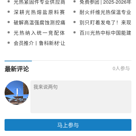
光热紧固件专业供应商
免费参团 | 2025-2026年
CSPPLAZA会员单位
海/安徽
入CSPPLAZA会员单位
研活动第三期：津冀辽
—奥展实业股份有限公
度平台会员单位巡回调
深耕光热熔盐原料赛
耐火纤维光热保温专业
黑
司加入CSPPLAZA会员
研活动第四期：湖北
道，凯龙化学入驻
供应商 — 湖北烁砺新材
破解高温强腐蚀测控痛
别只盯着发电了！来现
单位
CSPPLAZA 会员单位
料科技有限公司加入
点！华毅澳峰加入
场掘金消费侧能源新风
光热纳入统一竞配体
百川光热中标中国能建
CSPPLAZA会员单位
CSPPLAZA主任委员会
口
系！四川发布新能源资
西藏当雄光热测试平台
会员推介丨鲁科新材‘让
员单位
源市场化配置管理办法
反射镜采购订
世界更节能’
征求意见稿
最新评论
0
人参与
马上参与