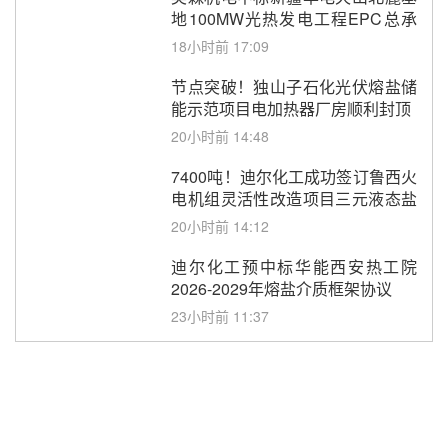
地100MW光热发电工程EPC总承
包项目熔盐介质超声波流量计采购
18小时前 17:09
节点突破！独山子石化光伏熔盐储
能示范项目电加热器厂房顺利封顶
20小时前 14:48
7400吨！迪尔化工成功签订鲁西火
电机组灵活性改造项目三元液态盐
采购合同
20小时前 14:12
迪尔化工预中标华能西安热工院
2026-2029年熔盐介质框架协议
23小时前 11:37
中能建华中试研院中标重能新疆
100MW光热项目机组调试及性能
试验
昨天 08-05 10:41
解读丨十五五电源结构优化：光热