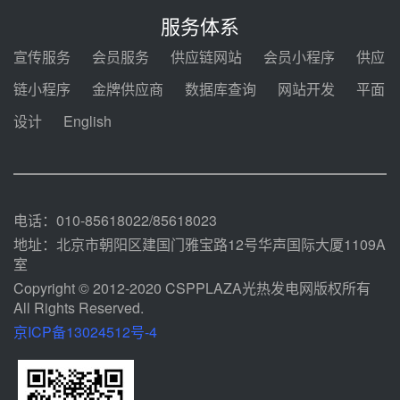
中电建共和100万千瓦光伏光热项
目海南州香加#1储能工程EPC总承
服务体系
包项目设备采购
前天 08-03 17:10
宣传服务
会员服务
供应链网站
会员小程序
供应
河北金悦弘千中标重能新疆天山北
链小程序
金牌供应商
数据库查询
网站开发
平面
麓100MW光热发电项目用“碳钢、
合金钢管件”采购
设计
English
前天 08-03 16:58
华电重能新疆天山北麓新能源基地
100MW光热发电项目管件采购
前天 08-03 16:29
电话：010-85618022/85618023
地址：北京市朝阳区建国门雅宝路12号华声国际大厦1109A
室
Copyright © 2012-2020 CSPPLAZA光热发电网版权所有
All Rights Reserved.
京ICP备13024512号-4