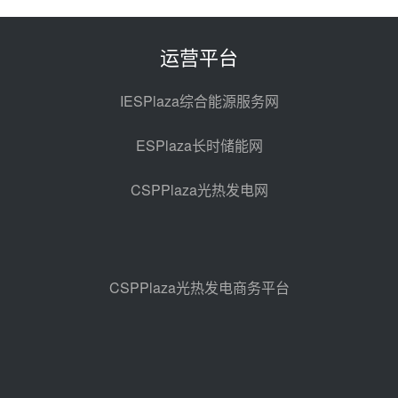
规模化助力构建绿色低碳电力供给
格局
昨天 08-05 09:11
运营平台
华能西安热工院熔盐电伴热三年框
架协议项目中标候选人公示
IESPlaza综合能源服务网
昨天 08-04 11:33
ESPlaza长时储能网
350MW光热大基地建设提速！哈
锅中标格尔木项目蒸汽发生系统
CSPPlaza光热发电网
前天 08-04 09:54
甘肃建投安装公司赴京洽谈，深化
瓜州、博州光热项目战略合作
前天 08-04 09:27
CSPPlaza光热发电商务平台
新型电力系统建设“十五五”规划印
发！明确推动光热发电规模化发展
前天 08-04 09:16