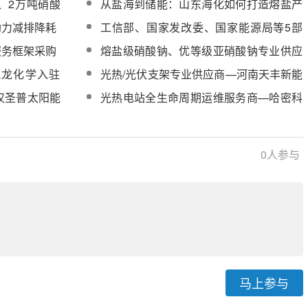
、2万吨硝酸
从盐海到储能：山东海化如何打造熔盐产
设备安装进行中
成功上市！
品核心竞争力
助力减排降耗
工信部、国家发改委、国家能源局等5部
门：推动光热储能等在工业绿色微电网的
服务框架采购
熔盐级硝酸钠、优等级亚硝酸钠专业供应
创新应用
商——华强化工集团加入 CSPPLAZA 常
凯龙化学入驻
光热/光伏支架专业供应商—河南天丰新能
务委员单位
源科技股份有限公司加入CSPPLAZA会员
汉圣普太阳能
光热电站全生命周期运维服务商—哈密科
单位
ZA会员单位
能电力技术服务有限公司加入CSPPLAZA
会员单位
0
人参与
马上参与