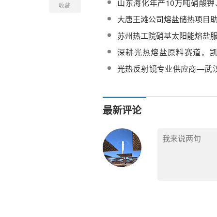
山东海化年产10万吨硝酸钾
收藏
目最新动态
镁、20万吨太阳能熔盐产品
大唐王滩公司熔盐储热项目
苏州热工院硝基太阳能熔盐
深耕光热熔盐原料赛道，
CSPPLAZA 会员单位
光热反射镜专业供应商—武
科技有限公司加入CSPPLA
最新评论