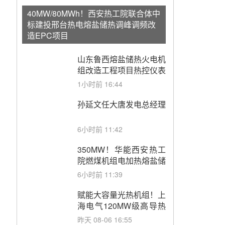
40MW/80MWh！西安热工院联合体中
标建投邢台热电熔盐储热调峰调频改
造EPC项目
山东鲁西熔盐储热火电机
组改造工程项目热控仪表
成套设备采购
1小时前 16:44
孙延文任大唐发电总经理
6小时前 11:42
350MW！华能西安热工
院燃煤机组电加热熔盐储
能提升机组灵活性改造项
6小时前 11:39
目初步设计第三方评审服
务采购
赋能大容量光热机组！上
海电气120MW级高导热
空冷发电机通过型式试验
昨天 08-06 16:55