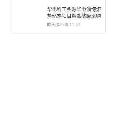
华电科工金源华电淄博熔
盐储热项目熔盐储罐采购
昨天 08-06 11:47
中国电建中南院吉西基地
鲁固直流100MW光工程
性能试验采购
昨天 08-06 10:49
西子洁能中标中广核德令
哈50MW光热示范电站二
列蒸汽发生器设备采购
前天 08-05 17:20
亚核阀业中标天山北麓
100MW光热发电工程
EPC总承包项目熔盐截
前天 08-05 17:15
止阀、熔盐三偏心蝶阀采
购
昊森机电中标新疆华电天
山北麓基地100MW光热
发电工程EPC总承包项
前天 08-05 17:09