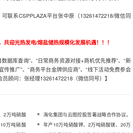
系CSPPLAZA平台张中原（13261472218/微信同
会员，共迎光热发电/熔盐储热规模化发展机遇！！！
数据库查询”、“日常商务资源对接+商机优先推荐”、“新
宣传推广”、“商务平台金牌供应商”、“线下活动免费参会
员顾问：张经理13261472218（微信同号）】
、2万吨硝酸
海化集团与云图控股签署战略合作协议，
开工
开拓光热发电/熔盐储能新“蓝海”
10万吨硝酸
年产10万吨硝酸钾、2万吨硝酸镁、20万
太阳能熔盐项
吨太阳能熔盐！山东海化骊潍新材料项目