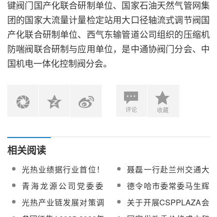
键阀门国产化联合研制单位、国家石油天然气管网集
团的国家大流量计量检定站用大口径轴流式调节阀国
产化联合研制单位、西气东输管道公司组织的压缩机
防喘阀联合研制与应用单位，是中通协阀门分会、中
国机电一体化控制阀分会。
评论
收藏
相关阅读
光热业绩据行业首位！
聂磊一行赴兰州交通大
中国能建发布接待机构
学大成敦煌50MW熔盐
青海龙源公司党委委
德令哈市委常委马生辉
投资者调研活动的公告
线性菲涅尔式光热电站
员、副总经理刘清辉赴
一行赴龙腾光热考察调
光热产业链发展对策调
关于开展CSPPLAZA会
慰问调研
格尔木熔盐储能项目调
研
研！西北能源监管局联
员单位2025年度走访调