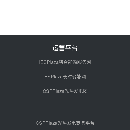
中能建华中试研院中标重能新疆
100MW光热项目机组调试及性能
试验
昨天 08-05 10:41
解读丨十五五电源结构优化：光热
规模化助力构建绿色低碳电力供给
格局
昨天 08-05 09:11
运营平台
华能西安热工院熔盐电伴热三年框
架协议项目中标候选人公示
IESPlaza综合能源服务网
昨天 08-04 11:33
ESPlaza长时储能网
350MW光热大基地建设提速！哈
锅中标格尔木项目蒸汽发生系统
CSPPlaza光热发电网
前天 08-04 09:54
甘肃建投安装公司赴京洽谈，深化
瓜州、博州光热项目战略合作
前天 08-04 09:27
CSPPlaza光热发电商务平台