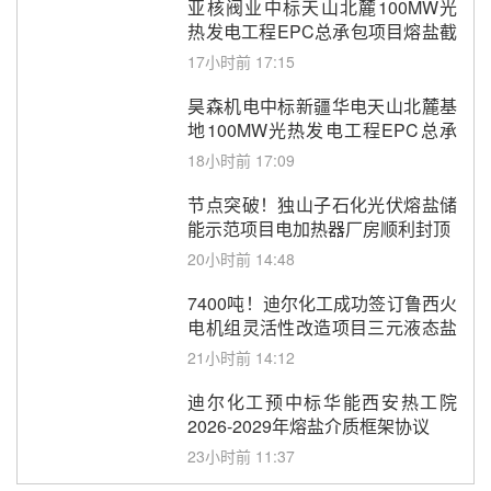
亚核阀业中标天山北麓100MW光
热发电工程EPC总承包项目熔盐截
止阀、熔盐三偏心蝶阀采购
17小时前 17:15
昊森机电中标新疆华电天山北麓基
地100MW光热发电工程EPC总承
包项目熔盐介质超声波流量计采购
18小时前 17:09
节点突破！独山子石化光伏熔盐储
能示范项目电加热器厂房顺利封顶
20小时前 14:48
7400吨！迪尔化工成功签订鲁西火
电机组灵活性改造项目三元液态盐
采购合同
21小时前 14:12
迪尔化工预中标华能西安热工院
2026-2029年熔盐介质框架协议
23小时前 11:37