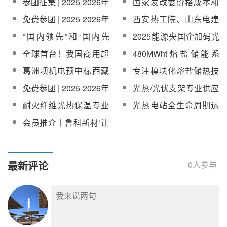
参团征集 | 2025-2026年
国家发改委价格成本和
研
合青海省能源局召开青
研活动的通知
度平台会员单位巡回调
认证中心开展光热发电
免费参团 | 2025-2026年
西安热工院、山东电建
海建设国家清洁能源产
研活动第一期：江苏/上
产业发展情况调研
度平台会员单位巡回调
一公司联合体预中标大
业高地调研组第三次协
“国内领先”和“国内先
2025能源央国企加码光
海/安徽
研活动第二期：山东
唐120MW/480MWh熔
调推进会议
进”！川润数字能源基于
热发电：中广核
全球首台！我国商用超
480MWht熔盐储能系
盐储热项目EPC总承包
熔盐储能的风光热电储
临界二氧化碳发电机组
统！独山子热电厂光伏
葛洲坝机电预中标西藏
专注模块化熔盐储热技
一体化多能耦合系统项
“超碳一号”成功商运
熔盐储能示范项目蒸汽
阿里地区噶尔县50MW
术！昱华科技加入
目通过专家评审
免费参团 | 2025-2026年
光热/光伏支架专业供应
发生系统、汽轮发电机
光热项目EPC总承包
CSPPLAZA会员单位
度平台会员单位巡回调
商—河南天丰新能源科
组设备采购
耐火纤维光热保温专业
光热电站全生命周期运
研活动第四期：湖北
技股份有限公司加入
供应商 — 湖北烁砺新材
维服务商—哈密科能电
会员推介丨鲁科新材‘让
CSPPLAZA会员单位
料科技有限公司加入
力技术服务有限公司加
世界更节能’
CSPPLAZA会员单位
入CSPPLAZA会员单位
最新评论
0
人参与