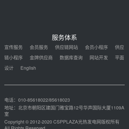
新型电力系统建设“十五五”规划印
发！明确推动光热发电规模化发展
前天 08-04 09:16
中电建共和100万千瓦光伏光热项
目海南州香加#1储能工程EPC总承
服务体系
包项目设备采购
前天 08-03 17:10
宣传服务
会员服务
供应链网站
会员小程序
供应
河北金悦弘千中标重能新疆天山北
链小程序
金牌供应商
数据库查询
网站开发
平面
麓100MW光热发电项目用“碳钢、
合金钢管件”采购
设计
English
前天 08-03 16:58
华电重能新疆天山北麓新能源基地
100MW光热发电项目管件采购
前天 08-03 16:29
电话：010-85618022/85618023
地址：北京市朝阳区建国门雅宝路12号华声国际大厦1109A
室
Copyright © 2012-2020 CSPPLAZA光热发电网版权所有
All Rights Reserved.