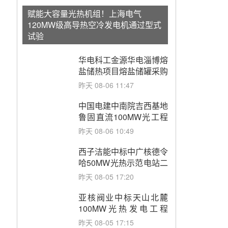
赋能大容量光热机组！上海电气
120MW级高导热空冷发电机通过型式
试验
华电科工金源华电淄博熔
盐储热项目熔盐储罐采购
昨天 08-06 11:47
中国电建中南院吉西基地
鲁固直流100MW光工程
性能试验采购
昨天 08-06 10:49
西子洁能中标中广核德令
哈50MW光热示范电站二
列蒸汽发生器设备采购
昨天 08-05 17:20
亚核阀业中标天山北麓
100MW光热发电工程
EPC总承包项目熔盐截
昨天 08-05 17:15