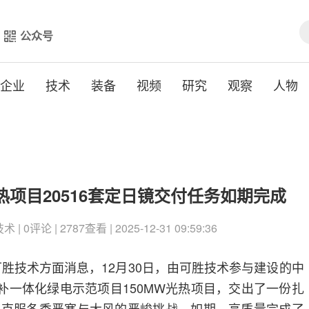
公众号
企业
技术
装备
视频
研究
观察
人物
热项目20516套定日镜交付任务如期完成
| 0评论 | 2787查看 | 2025-12-31 09:59:36
位可胜技术方面消息，12月30日，由可胜技术参与建设的中
互补一体化绿电示范项目150MW光热项目，交出了一份扎
队克服冬季严寒与大风的严峻挑战，如期、高质量完成了