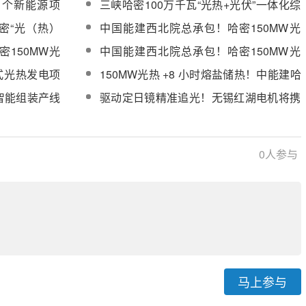
四个新能源项
三峡哈密100万千瓦“光热+光伏”一体化综
向
合能源示范项目运行稳定
密“光（热）
中国能建西北院总承包！哈密150MW光
热项目进展梳理
150MW光
中国能建西北院总承包！哈密150MW光
变三大核心变
热电站汽轮机高压缸模块吊装就位
式光热发电项
150MW光热 +8 小时熔盐储热！中能建哈
采购
密光热储基地全力冲刺 2026 年底投产
智能组装产线
驱动定日镜精准追光！无锡红湖电机将携
光热专用减速电机亮相CPC2026
0
人参与
马上参与