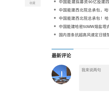
中国能建拟募资90亿投建
收藏
务
目，光热发电为核心投资方
中国能建西北院总承包，哈
储”1500MW基地项目复工
中国能建西北院总承包！哈密
热项目主变、厂高变、备用
中国能建哈密50MW熔盐塔
电设备同步安装到位
目冷盐泵及调温泵维修服务
国内首条抗超高风速定日镜
全面建成并实现量产
最新评论