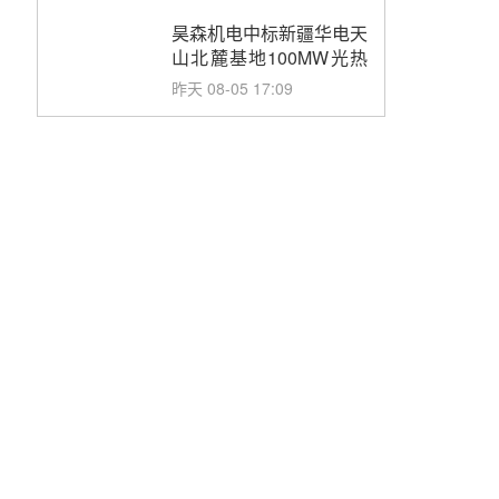
止阀、熔盐三偏心蝶阀采
购
昊森机电中标新疆华电天
山北麓基地100MW光热
发电工程EPC总承包项
昨天 08-05 17:09
目熔盐介质超声波流量计
采购
节点突破！独山子石化光
伏熔盐储能示范项目电加
热器厂房顺利封顶
前天 08-05 14:48
7400吨！迪尔化工成功
签订鲁西火电机组灵活性
改造项目三元液态盐采购
前天 08-05 14:12
合同
迪尔化工预中标华能西安
热工院2026-2029年熔盐
介质框架协议
前天 08-05 11:37
中能建华中试研院中标重
能新疆100MW光热项目
机组调试及性能试验
前天 08-05 10:41