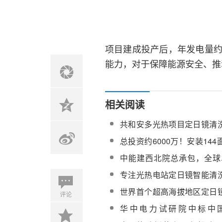
项目建成投产后，年发电量约
能力，对于保障能源安全、推
相关阅读
共和安多光热项目定日镜清
公告
总投资约6000万！安装14
个光解水制氢商业化项目竣
中能建西北院总承包，全球
（热）储”一体化项目定日镜已
专注光热电站定日镜智能清
院加入CSPPLAZA会员单位
世界首个超高海拔地区定日
评论
达产！安多光热项目链上企
华中电力试研院中标中
动
150MW光热电站EPC总