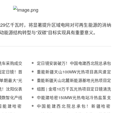
29亿千瓦时，将显著提升区域电网对可再生能源的消纳
动能源结构转型与“双碳”目标实现具有重要意义。
洗车采购成交
定日镜安装破万！中国电建西北院总承包
西藏安多100MW光热项目迎关键节点
4面定日镜！首
重能新疆天山100MW光热项目高风速定
工
日镜组装厂房正式完工
单期最大“光
重能新疆天山北麓新能源基地光热项目定
安装75％
日镜组装车间首吊成功
洗！沈阳仪表
组图 | 金塔10万千瓦光热项目定日镜清洗
实景图
镜数智化产线
中能建哈密150MW光热电站冷热盐泵支
业开展共建活
架最后一板混凝土浇筑完成
国能建哈密
中国能建西北院总承包！新疆哈密
承包系统调试服
150MW光热项目转入机电安装阶段