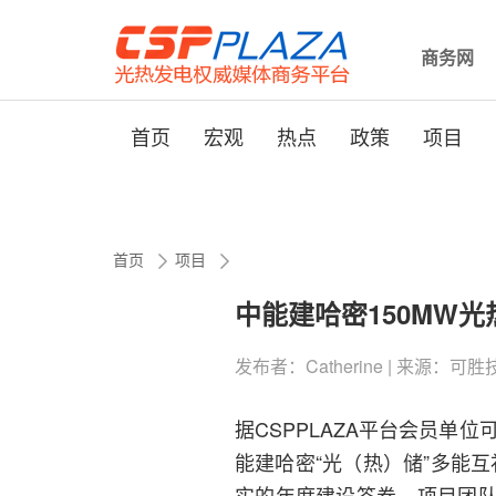
商务网
首页
宏观
热点
政策
项目
首页
项目
中能建哈密150MW光
发布者：Catherine | 来源：可胜技术 
据CSPPLAZA平台会员单
能建哈密“光（热）储”多能
实的年度建设答卷。项目团