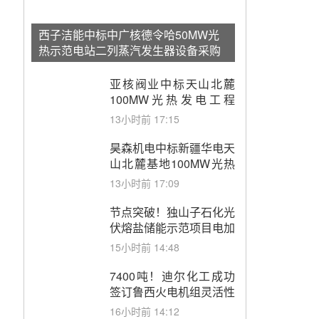
西子洁能中标中广核德令哈50MW光
热示范电站二列蒸汽发生器设备采购
亚核阀业中标天山北麓
100MW光热发电工程
EPC总承包项目熔盐截
13小时前 17:15
止阀、熔盐三偏心蝶阀采
购
昊森机电中标新疆华电天
山北麓基地100MW光热
发电工程EPC总承包项
13小时前 17:09
目熔盐介质超声波流量计
采购
节点突破！独山子石化光
伏熔盐储能示范项目电加
热器厂房顺利封顶
15小时前 14:48
7400吨！迪尔化工成功
签订鲁西火电机组灵活性
改造项目三元液态盐采购
16小时前 14:12