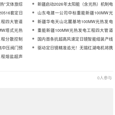
进程
100MW光热发电工程发电区设备安装工
光热"文体旅综
新疆启动2026年太阳能（含光热）机制电
程招标
量竞价，总规模超67.6亿kWh
0516套定日
山东电建一公司中标重能新疆100MW光
热发电工程发电区设备安装工程
工程四大管道
新疆华电天山北麓基地100MW光热发电
CS)采购
工程光热国产汽水安全阀、止回阀等采购
0MW塔式光热
重能新疆100MW光热发电工程四大管道
中选公示
流量计集中招
+熔盐管道中标候选人公示
工程分散控制
国内首条抗超高风速定日镜智能组装产线
公示
全面建成并实现量产
高中压阀门预
驱动定日镜精准追光！无锡红湖电机将携
热发电工程
光热专用减速电机亮相CPC2026
工程熔盐超声
0
人参与