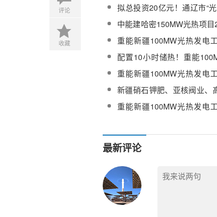
动量产，技术升级保障项目
拟总投资20亿元！通辽市“
评论
合示范项目审批公示
中能建哈密150MW光热项目2
镜交付任务如期完成
重能新疆100MW光热发电
收藏
+熔盐管道、分散控制系统(D
配置10小时储热！重能10
项目熔盐+化盐服务+阀门+
重能新疆100MW光热发电
标
系统(DCS)采购中标候选人
新疆硝石钾肥、亚核阀业、
中标重能新疆天山100MW光
重能新疆100MW光热发电
波流量计采购中标结果公示
最新评论