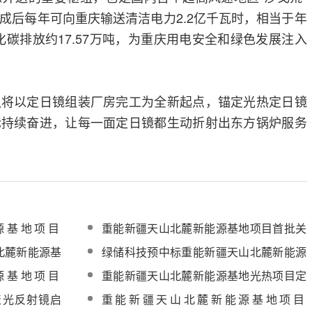
成后每年可向重庆输送清洁电力2.2亿千瓦时，相当于年
化碳排放约17.57万吨，为重庆用电安全和绿色发展注入
队将以定日镜组装厂房完工为全新起点，锚定光热定日镜
标持续奋进，让每一面定日镜都生动折射出东方锅炉服务
源基地项目
重能新疆天山北麓新能源基地项目首批关
塔第一罐混凝
键设备通过启动前质量监督检查
北麓新能源基
绿储科技预中标重能新疆天山北麓新能源
反射镜
基地项目100MW光热发电工程熔盐电加
源基地项目
重能新疆天山北麓新能源基地光热项目定
热器设备
加热器设备中
日镜组装车间首吊成功
聚光反射镜启
重能新疆天山北麓新能源基地项目