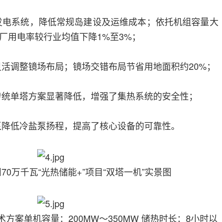
发电系统，降低常规岛建设及运维成本；依托机组容量大
厂用电率较行业均值下降1%至3%；
灵活调整镜场布局；镜场交错布局节省用地面积约20%；
传统单塔方案显著降低，增强了集热系统的安全性；
泵降低冷盐泵扬程，提高了核心设备的可靠性。
70万千瓦“光热储能+”项目“双塔一机”实景图
术方案单机容量：200MW～350MW 储热时长：8小时以