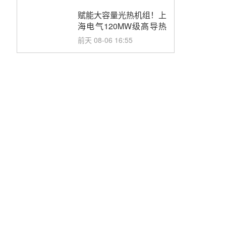
目初步设计第三方评审服
务采购
赋能大容量光热机组！上
海电气120MW级高导热
空冷发电机通过型式试验
前天 08-06 16:55
华电科工金源华电淄博熔
盐储热项目熔盐储罐采购
前天 08-06 11:47
中国电建中南院吉西基地
鲁固直流100MW光工程
性能试验采购
前天 08-06 10:49
西子洁能中标中广核德令
哈50MW光热示范电站二
列蒸汽发生器设备采购
08-05 17:20
亚核阀业中标天山北麓
100MW光热发电工程
EPC总承包项目熔盐截
08-05 17:15