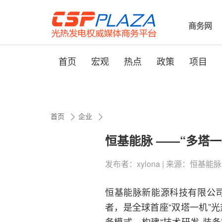
商务网
首页
宏观
热点
政策
项目
首页
企业
恒基能脉 ——“多塔
发布者：xylona | 来源：恒基能脉 | 0
恒基能脉新能源科技有限公司
者，是全球首座“双塔一机”
务模式，构建“技术研发-装