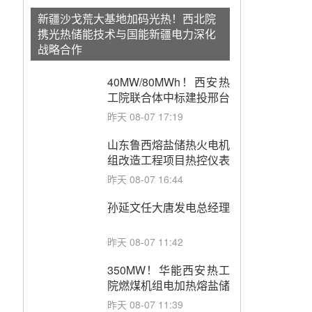
新疆沙戈荒大基地加码光热！西北院
携光热储能技术与国能新疆电力深化
战略合作
40MW/80MWh！西安热
工院联合体中标建投邢台
热电熔盐储热调峰调频改
昨天 08-07 17:19
造EPC项目
山东鲁西熔盐储热火电机
组改造工程项目热控仪表
成套设备采购
昨天 08-07 16:44
孙延文任大唐发电总经理
昨天 08-07 11:42
350MW！华能西安热工
院燃煤机组电加热熔盐储
能提升机组灵活性改造项
昨天 08-07 11:39