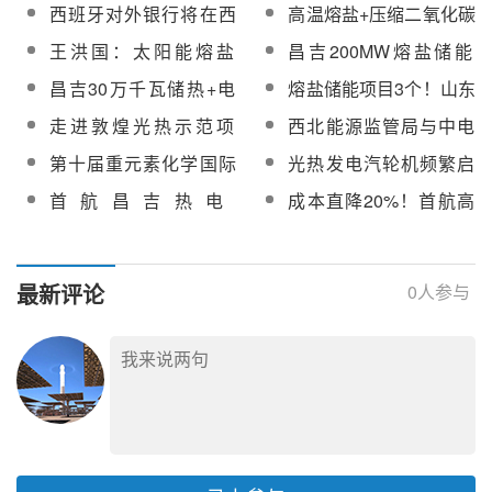
型熔盐中试验证平台入
召开全省熔盐储热创新
示
西班牙对外银行将在西
高温熔盐+压缩二氧化碳
电项目工程总承包中标
电项目检测服务竞争性
选国务院国资委重要名
技术交流会
班牙开发熔盐储能项目
复合储能！首航昌吉30
候选人公示
磋商公告
王洪国：太阳能熔盐
昌吉200MW熔盐储能
录！
万千瓦储热+电化学储能
（硝基型）典型安全性
+100MW电化学储能项
昌吉30万千瓦储热+电
熔盐储能项目3个！山东
项目正全速推进
问题研究与分析
目双背压汽轮机设备采
化学储能项目熔盐汽轮
2025年度新型储能入库
走进敦煌光热示范项
西北能源监管局与中电
购
发电机设备采购
项目公示
目！全国政协海外列席
联调研首航节能100MW
第十届重元素化学国际
光热发电汽轮机频繁启
华侨考察团在敦煌考察
熔盐塔式光热项目
研讨会嘉宾参观敦煌首
停灵活性研究
首航昌吉热电
成本直降20%！首航高
航100MW光热电站
200MW/800MWh压缩
科精河光热项目33m²定
二氧化碳热泵熔盐储能
日镜加紧交付中，已完
项目工程总承包招标
成70%
最新评论
0
人参与