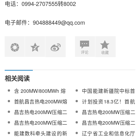
电话：0994-2707555转8002
电子邮件：904888449@qq.com
评论
收藏
相关阅读
含200MW/800MWh熔
中国能建新疆院中标首
盐储能！首航昌吉热电
航昌吉热电200MW熔盐
首航昌吉热电200MW熔
计划投资18.3亿！首航
30万千瓦储热+独立储
储能+100MW电化学储
盐储能+100MW电化学
昌吉热电
昌吉热电200MW压缩二
昌吉热电200MW压缩二
能项目可研及勘察设计
能项目可研及勘察设计
储能项目开工！
200MW/800MWh压缩
氧化碳热泵熔盐储能
氧化碳热泵熔盐储能
招标
昌吉热电200MW压缩二
昌吉热电200MW压缩二
二氧化碳热泵熔盐储能
+100MW电化学储能发
+100MW电化学储能发
氧化碳热泵熔盐储能
氧化碳热泵熔盐储能
项目工程总承包招标
能建数科牵头建设的新
辽宁省工业和信息化厅
电项目工程监理招标
电项目工程监理中标公
+100MW电化学储能发
+100MW电化学储能发