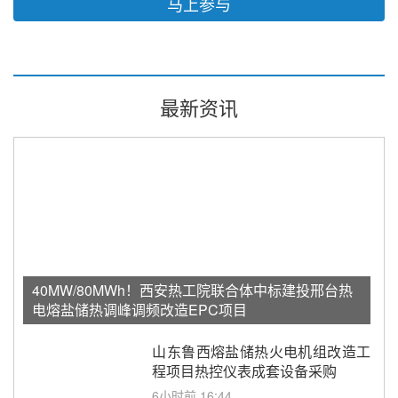
马上参与
最新资讯
40MW/80MWh！西安热工院联合体中标建投邢台热
电熔盐储热调峰调频改造EPC项目
山东鲁西熔盐储热火电机组改造工
程项目热控仪表成套设备采购
6小时前 16:44