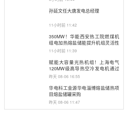
孙延文任大唐发电总经理
11小时前 11:42
350MW！华能西安热工院燃煤机
组电加热熔盐储能提升机组灵活性
改造项目初步设计第三方评审服务
11小时前 11:39
采购
赋能大容量光热机组！上海电气
120MW级高导热空冷发电机通过
型式试验
昨天 08-06 16:55
华电科工金源华电淄博熔盐储热项
目熔盐储罐采购
昨天 08-06 11:47
中国电建中南院吉西基地鲁固直流
100MW光工程性能试验采购
昨天 08-06 10:49