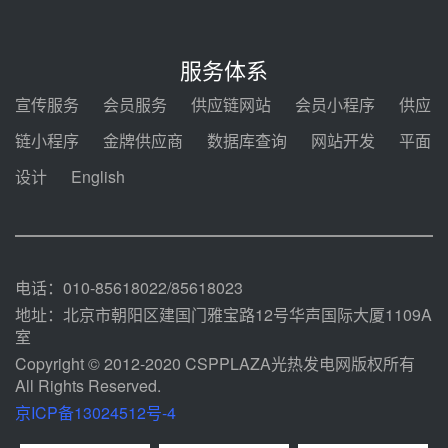
前天 08-05 14:12
迪尔化工预中标华能西安热工院
2026-2029年熔盐介质框架协议
服务体系
前天 08-05 11:37
宣传服务
会员服务
供应链网站
会员小程序
供应
中能建华中试研院中标重能新疆
链小程序
金牌供应商
数据库查询
网站开发
平面
100MW光热项目机组调试及性能
试验
设计
English
前天 08-05 10:41
解读丨十五五电源结构优化：光热
规模化助力构建绿色低碳电力供给
格局
前天 08-05 09:11
电话：010-85618022/85618023
地址：北京市朝阳区建国门雅宝路12号华声国际大厦1109A
室
Copyright © 2012-2020 CSPPLAZA光热发电网版权所有
All Rights Reserved.
京ICP备13024512号-4