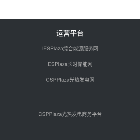
西子洁能中标中广核德令哈50MW
光热示范电站二列蒸汽发生器设备
采购
前天 08-05 17:20
运营平台
亚核阀业中标天山北麓100MW光
热发电工程EPC总承包项目熔盐截
IESPlaza综合能源服务网
止阀、熔盐三偏心蝶阀采购
前天 08-05 17:15
ESPlaza长时储能网
昊森机电中标新疆华电天山北麓基
地100MW光热发电工程EPC总承
CSPPlaza光热发电网
包项目熔盐介质超声波流量计采购
前天 08-05 17:09
节点突破！独山子石化光伏熔盐储
能示范项目电加热器厂房顺利封顶
前天 08-05 14:48
CSPPlaza光热发电商务平台
7400吨！迪尔化工成功签订鲁西火
电机组灵活性改造项目三元液态盐
采购合同