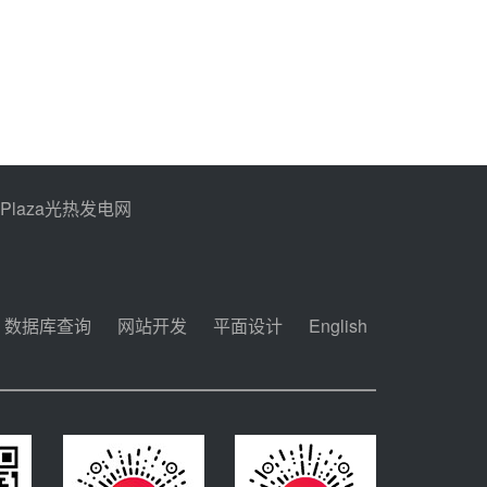
目熔盐介质超声波流量计
采购
节点突破！独山子石化光
伏熔盐储能示范项目电加
热器厂房顺利封顶
08-05 14:48
7400吨！迪尔化工成功
签订鲁西火电机组灵活性
改造项目三元液态盐采购
08-05 14:12
合同
PPlaza光热发电网
迪尔化工预中标华能西安
热工院2026-2029年熔盐
介质框架协议
08-05 11:37
数据库查询
网站开发
平面设计
English
中能建华中试研院中标重
能新疆100MW光热项目
机组调试及性能试验
08-05 10:41
解读丨十五五电源结构优
化：光热规模化助力构建
绿色低碳电力供给格局
08-05 09:11