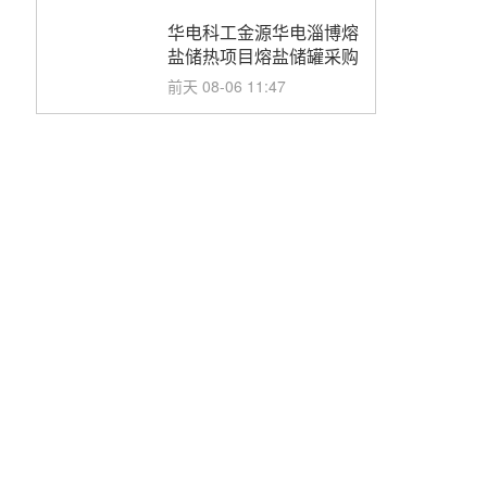
华电科工金源华电淄博熔
盐储热项目熔盐储罐采购
前天 08-06 11:47
中国电建中南院吉西基地
鲁固直流100MW光工程
性能试验采购
前天 08-06 10:49
西子洁能中标中广核德令
哈50MW光热示范电站二
列蒸汽发生器设备采购
前天 08-05 17:20
亚核阀业中标天山北麓
100MW光热发电工程
EPC总承包项目熔盐截
前天 08-05 17:15
止阀、熔盐三偏心蝶阀采
购
昊森机电中标新疆华电天
山北麓基地100MW光热
发电工程EPC总承包项
前天 08-05 17:09