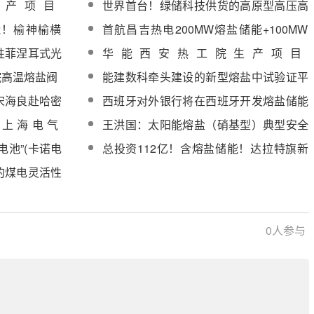
生产项目
世界首台！绿储科技供货的高原型高压高
能中心项目除氧
温熔盐电加热器满负荷运行！
储能！榆神榆横
首航昌吉热电200MW熔盐储能+100MW
号机组顺利完成
电化学储能项目双背压汽轮机设备采购
性菲涅耳式光
华能西安热工院生产项目
程仿真与测试
500MW/2000MWh熔盐储能中心项目除氧
院高温熔盐阀
能建数科牵头建设的新型熔盐中试验证平
器中标结果公示
台入选国务院国资委重要名录！
宋海良赴哈密
西班牙对外银行将在西班牙开发熔盐储能
调研
项目
，上海电气
王洪国：太阳能熔盐（硝基型）典型安全
储绿色蒸汽系统
性问题研究与分析
电池”(卡诺电
总投资112亿！含熔盐储能！达拉特旗新
研究服务招标
型储能专项行动实施项目开工
的煤电灵活性
网)采购
0
人参与