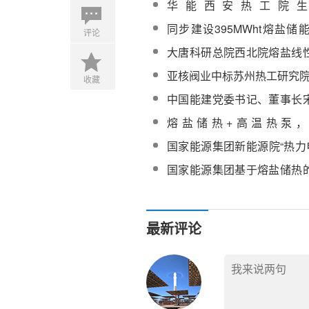
华能西安热工院
500MW/2000MWh熔盐储
同步建设395MWht熔盐
评论
器中标候选人公示
2×350MW热电联产项目2
大唐科研总院西北院熔盐线
168小时满负荷试运行
热聚光集热系统动态光热过
亚核阀业中标苏州热工研究
收藏
研究服务采购
中国能建党委书记、董事长
50MW熔盐塔式光热发电站
熔盐储热+高温热泵
1.1MW/10.8MWh多元热
国家能源集团新能源院“热力
投入商运
池)、熔盐储热项目设计咨询
国家能源集团基于熔盐储热
关键技术研究仿真系统(2次挂
最新评论