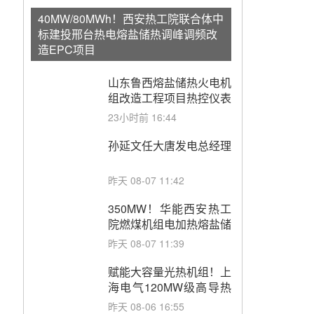
40MW/80MWh！西安热工院联合体中
标建投邢台热电熔盐储热调峰调频改
造EPC项目
山东鲁西熔盐储热火电机
组改造工程项目热控仪表
成套设备采购
23小时前 16:44
孙延文任大唐发电总经理
昨天 08-07 11:42
350MW！华能西安热工
院燃煤机组电加热熔盐储
能提升机组灵活性改造项
昨天 08-07 11:39
目初步设计第三方评审服
务采购
赋能大容量光热机组！上
海电气120MW级高导热
空冷发电机通过型式试验
昨天 08-06 16:55