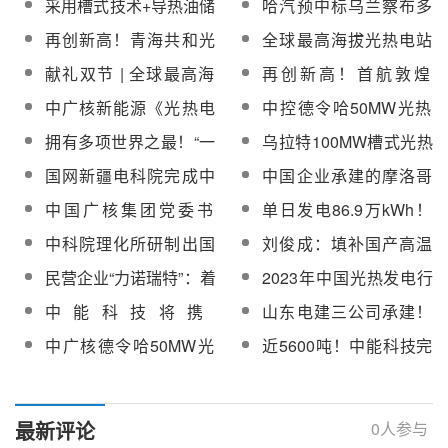
采用槽式技术+导热油储
哈汽预中标乌兰察布多
标
招标
规岛保运服务中标候选
规岛保运服务招标
热！巴西首座光热发电
源蓄热式压缩空气能量
再创新高！青海共和光
全球最高海拔光热电站
人公示
项目投运
枢纽项目换热器、导热
热电站年度累计发电量
项目主厂房钢结构吊装
献礼双节 | 全球最高海
再创新高！首航敦煌
油储罐设备
突破5000万千瓦时！
完成
拔光热电站项目顺利完
100MW光热电站9月份
中广核新能源《光热电
中控德令哈50MW光热
成重要节点目标！
发电3192万度，同比增
站用直射辐照资源测量
电站2023年前三季度发
拥有多项世界之最！“一
乌拉特100MW槽式光热
长51%
和数据分析研究》光热
电量超1亿度
带一路”上的首朵光热电
电站1~9月发电量达2.78
国网新疆电科院完成中
中国企业承建的摩洛哥
电站典型年TMY计算软
站“太阳花”在撒哈拉沙漠
亿
电淖毛湖光热电站1号机
努奥三期150兆瓦光热
件开发服务询价
中国广核集团党委书
单日发电86.9万kWh！
深处盛开
电气涉网试验
电站投产运营整整5周年
记、董事长杨长利一行
中电工程哈密50MW光
中科院理化所研制出国
刘俊成：填补国产高温
调研青海中控德令哈
热电站再创新记录！
际首套百千瓦级自由活
热媒在商业化光热发电
民营企业“力诺瑞特”：着
2023年中国光热发电行
50MW光热电站
塞热声斯特林发电系统
上的空白
力太阳能光热系统创
业发展现状：政策全力
中能科技将携
山东电建三公司承建！
新，引领清洁能源新风
支持，行业进入发展快
SCHULTZ®合成导热油
全球最高海拔光热电站
中广核德令哈50MW光
近5600吨！中能科技完
潮
车道
系列产品亮相2023中国
项目系统调试工作全面
热发电项目导热油采购
成全球海拔最高光热电
长时储能大会
展开
中标结果公示
站的导热油交付
最新评论
0
人参与