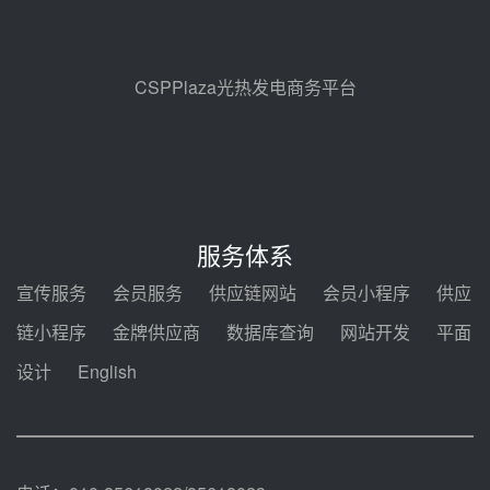
昊森机电中标新疆华电天山北麓基
地100MW光热发电工程EPC总承
包项目熔盐介质超声波流量计采购
08-05 17:09
CSPPlaza光热发电商务平台
节点突破！独山子石化光伏熔盐储
能示范项目电加热器厂房顺利封顶
08-05 14:48
7400吨！迪尔化工成功签订鲁西火
电机组灵活性改造项目三元液态盐
服务体系
采购合同
08-05 14:12
宣传服务
会员服务
供应链网站
会员小程序
供应
迪尔化工预中标华能西安热工院
链小程序
金牌供应商
数据库查询
网站开发
平面
2026-2029年熔盐介质框架协议
设计
English
08-05 11:37
中能建华中试研院中标重能新疆
100MW光热项目机组调试及性能
试验
08-05 10:41