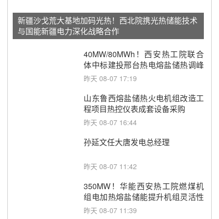
新疆沙戈荒大基地加码光热！西北院携光热储能技术
与国能新疆电力深化战略合作
40MW/80MWh！西安热工院联合
体中标建投邢台热电熔盐储热调峰
调频改造EPC项目
昨天 08-07 17:19
山东鲁西熔盐储热火电机组改造工
程项目热控仪表成套设备采购
昨天 08-07 16:44
孙延文任大唐发电总经理
昨天 08-07 11:42
350MW！华能西安热工院燃煤机
组电加热熔盐储能提升机组灵活性
改造项目初步设计第三方评审服务
昨天 08-07 11:39
采购