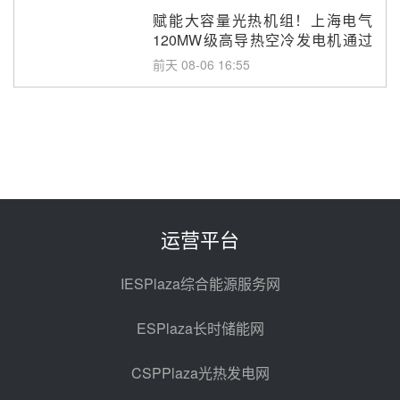
赋能大容量光热机组！上海电气
120MW级高导热空冷发电机通过
型式试验
前天 08-06 16:55
华电科工金源华电淄博熔盐储热项
目熔盐储罐采购
前天 08-06 11:47
中国电建中南院吉西基地鲁固直流
100MW光工程性能试验采购
前天 08-06 10:49
运营平台
西子洁能中标中广核德令哈50MW
光热示范电站二列蒸汽发生器设备
IESPlaza综合能源服务网
采购
08-05 17:20
ESPlaza长时储能网
亚核阀业中标天山北麓100MW光
热发电工程EPC总承包项目熔盐截
CSPPlaza光热发电网
止阀、熔盐三偏心蝶阀采购
08-05 17:15