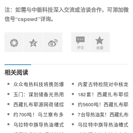
注：如需与中能科技深入交流或洽谈合作，可添加微
信号“cspswd”详询。
评论
收藏
相关阅读
众众电热科技将携防爆
内蒙古特检院对中核龙
熔盐/导热油电加热器等
腾乌拉特中旗导热油槽
玉门：谋划储备光热用
182套！西藏扎布耶综
亮相2023首届中国长时
式100MW光热发电项目
导热油回收再利用等重
合能源供应项目熔盐及
西藏扎布耶源网荷储综
约5600吨！西藏扎布耶
储能大会
开展特种设备定期检验
点招商项目46个 助推招
导热油三偏心蝶阀招标
合能源供应项目导热油
源网荷储一体化综合能
工作
约700吨！乌兰察布多
7台导热油泵！西藏扎布
商引资提质增量
泵中标候选人公示
源供应项目导热油招标
源蓄热式压缩空气能量
耶源网荷储一体化综合
乌拉特中旗导热油槽式
乌拉特中旗导热油槽式
枢纽项目导热油重新招
能源供应项目导热油泵
100MW光热发电项目常
100MW光热发电项目常