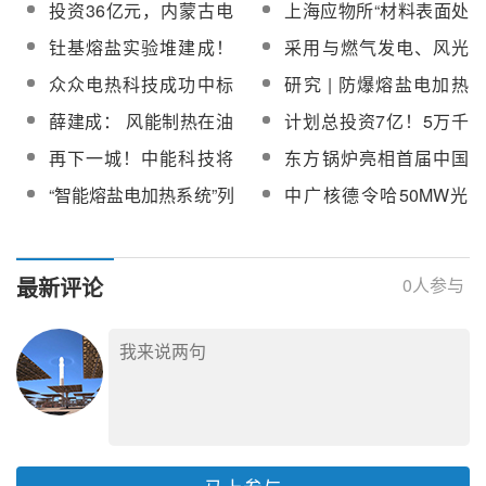
投资36亿元，内蒙古电
上海应物所“材料表面处
招标
电站长时储能的技术优
示范项目35MW熔盐电
投将建设光热储能园
理用熔盐系统和工艺”项
钍基熔盐实验堆建成！
采用与燃气发电、风光
势
加热器
区，推动光热发电产业
目CIIF创新引领奖
上海建工与中科院上海
电协同耦合降低电力消
众众电热科技成功中标
研究 | 防爆熔盐电加热
创新发展
应物所深入合作
耗！山西建龙实施熔盐
华能熔盐储能装置科研
器易发事故的6种预防措
薛建成： 风能制热在油
计划总投资7亿！5万千
储热煤气调峰项目
项目熔盐电加热器
施
田用热及熔盐储热的优
瓦高倍率熔盐储能供热
再下一城！中能科技将
东方锅炉亮相首届中国
点
和发电示范项目开工
为全球最高海拔光热发
长时储能大会
“智能熔盐电加热系统”列
中广核德令哈50MW光
电项目供应5600吨导热
入湖州市2024年重点研
热发电项目导热油采购
油
发计划
中标结果公示
最新评论
0
人参与