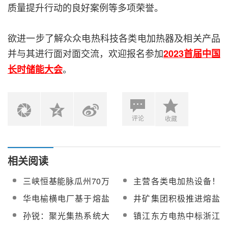
质量提升行动的良好案例等多项荣誉。
欲进一步了解众众电热科技各类电加热器及相关产品
并与其进行面对面交流，欢迎报名参加
2023首届中国
。
长时储能大会
评论
收藏
相关阅读
三峡恒基能脉瓜州70万
主营各类电加热设备！
千瓦“光热储能+”项目镜
众众电热科技加入
华电榆横电厂基于熔盐
井矿集团积极推进熔盐
厂栽桩量完成过半
CSPPLAZA会员俱乐部
储能新型电力系统调峰
储能供热和发电示范应
孙锐：聚光集热系统大
镇江东方电热中标浙江
调频关键技术研究项目
用项目高质量发展
幅度缩减将丧失光热发
物产桐乡混合储能供能