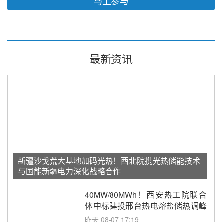
马上参与
最新资讯
新疆沙戈荒大基地加码光热！西北院携光热储能技术
与国能新疆电力深化战略合作
40MW/80MWh！西安热工院联合
体中标建投邢台热电熔盐储热调峰
调频改造EPC项目
昨天 08-07 17:19