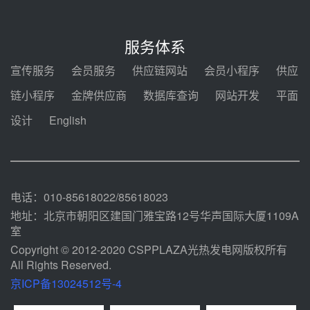
7400吨！迪尔化工成功签订鲁西火
电机组灵活性改造项目三元液态盐
服务体系
采购合同
08-05 14:12
宣传服务
会员服务
供应链网站
会员小程序
供应
迪尔化工预中标华能西安热工院
链小程序
金牌供应商
数据库查询
网站开发
平面
2026-2029年熔盐介质框架协议
设计
English
08-05 11:37
中能建华中试研院中标重能新疆
100MW光热项目机组调试及性能
试验
08-05 10:41
电话：010-85618022/85618023
地址：北京市朝阳区建国门雅宝路12号华声国际大厦1109A
室
Copyright © 2012-2020 CSPPLAZA光热发电网版权所有
All Rights Reserved.
京ICP备13024512号-4