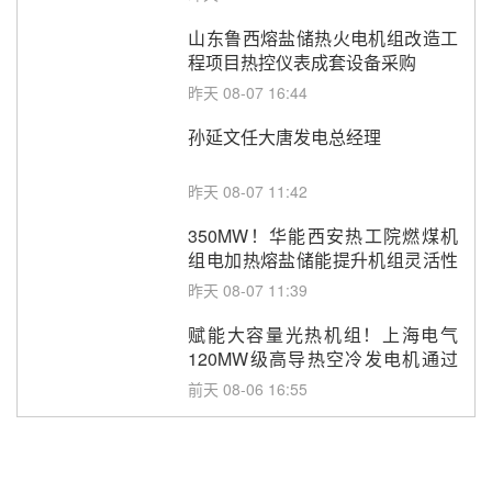
山东鲁西熔盐储热火电机组改造工
程项目热控仪表成套设备采购
昨天 08-07 16:44
孙延文任大唐发电总经理
昨天 08-07 11:42
350MW！华能西安热工院燃煤机
组电加热熔盐储能提升机组灵活性
改造项目初步设计第三方评审服务
昨天 08-07 11:39
采购
赋能大容量光热机组！上海电气
120MW级高导热空冷发电机通过
型式试验
前天 08-06 16:55
华电科工金源华电淄博熔盐储热项
目熔盐储罐采购
前天 08-06 11:47