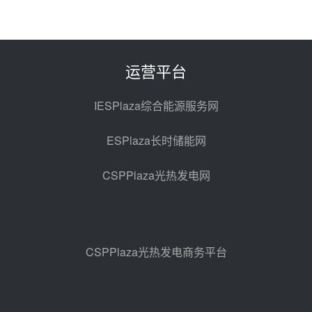
中国电建中南院吉西基地鲁固直流
100MW光工程性能试验采购
前天 08-06 10:49
运营平台
西子洁能中标中广核德令哈50MW
光热示范电站二列蒸汽发生器设备
IESPlaza综合能源服务网
采购
08-05 17:20
ESPlaza长时储能网
亚核阀业中标天山北麓100MW光
热发电工程EPC总承包项目熔盐截
CSPPlaza光热发电网
止阀、熔盐三偏心蝶阀采购
08-05 17:15
昊森机电中标新疆华电天山北麓基
地100MW光热发电工程EPC总承
包项目熔盐介质超声波流量计采购
08-05 17:09
CSPPlaza光热发电商务平台
节点突破！独山子石化光伏熔盐储
能示范项目电加热器厂房顺利封顶
08-05 14:48