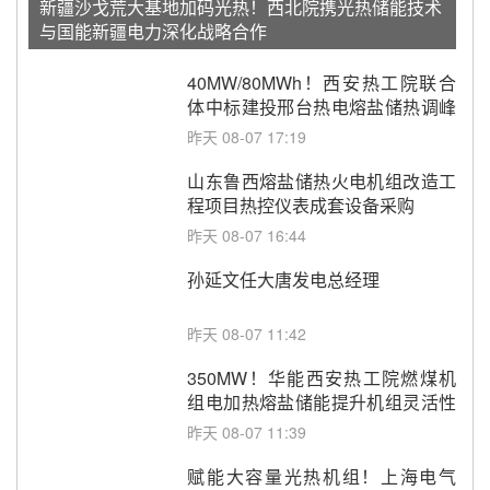
新疆沙戈荒大基地加码光热！西北院携光热储能技术
与国能新疆电力深化战略合作
40MW/80MWh！西安热工院联合
体中标建投邢台热电熔盐储热调峰
调频改造EPC项目
昨天 08-07 17:19
山东鲁西熔盐储热火电机组改造工
程项目热控仪表成套设备采购
昨天 08-07 16:44
孙延文任大唐发电总经理
昨天 08-07 11:42
350MW！华能西安热工院燃煤机
组电加热熔盐储能提升机组灵活性
改造项目初步设计第三方评审服务
昨天 08-07 11:39
采购
赋能大容量光热机组！上海电气