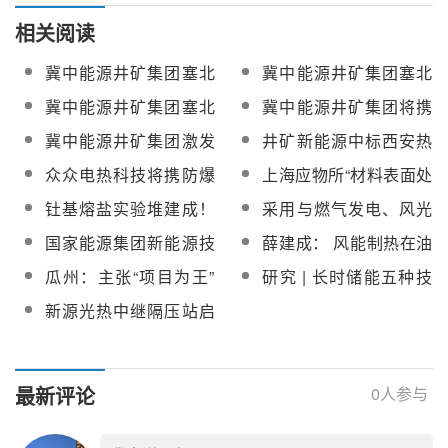
相关阅读
冀中能源井矿集团塞北
冀中能源井矿集团塞北
农光互补光热项目顺利
“农光互补”光热供汽项目
冀中能源井矿集团塞北
冀中能源井矿集团将携
开工
造价咨询服务招标
“农光互补”光热供汽项目
二元、三元、低熔点等
冀中能源井矿集团激发
井矿新能源中标西安热
获批
系列熔盐产品亮相常州
内生活力推进企业高质
工院基于储热技术的调
众众电热科技将携防爆
上海应物所“材料表面处
第七届光热大会
量发展
频/调峰/供热项目无机盐
熔盐/导热油电加热器等
理用熔盐系统和工艺”项
钍基熔盐实验堆建成！
采用与燃气发电、风光
亮相2023首届中国长时
目CIIF创新引领奖
上海建工与中科院上海
电协同耦合降低电力消
国家能源集团新能源技
薛建成： 风能制热在油
储能大会
应物所深入合作
耗！山西建龙实施熔盐
术研究院一行到井矿集
田用热及熔盐储热的优
瓜州：主张“项目为王”
研究 | 长时储能五种技
储热煤气调峰项目
团参观考察
点
，为高质量发展夯实基
术及经济性对比
新源光热中继隔压站启
础
动仪式顺利举办
最新评论
0
人参与