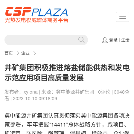
CSPP
登录
|
注册
首页
企业
井矿集团积极推进熔盐储能供热和发电
示范应用项目高质量发展
发布者：xylona | 来源：冀中能源井矿集团 | 0评论 | 3048查
看 | 2023-10-10 09:18:09
冀中能源井矿集团认真贯彻落实冀中能源集团各项决
策部署，牢牢把握“14411”总体战略方针，跑项目、
抓运营、防风险、强管理、保规模、增效益，企业保