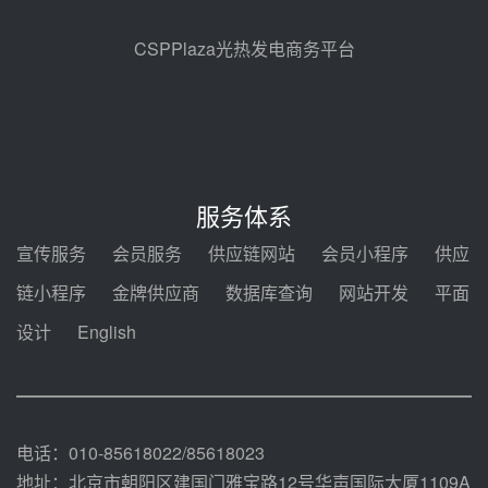
地100MW光热发电工程EPC总承
包项目熔盐介质超声波流量计采购
08-05 17:09
CSPPlaza光热发电商务平台
节点突破！独山子石化光伏熔盐储
能示范项目电加热器厂房顺利封顶
08-05 14:48
7400吨！迪尔化工成功签订鲁西火
电机组灵活性改造项目三元液态盐
服务体系
采购合同
08-05 14:12
宣传服务
会员服务
供应链网站
会员小程序
供应
迪尔化工预中标华能西安热工院
链小程序
金牌供应商
数据库查询
网站开发
平面
2026-2029年熔盐介质框架协议
设计
English
08-05 11:37
中能建华中试研院中标重能新疆
100MW光热项目机组调试及性能
试验
08-05 10:41
电话：010-85618022/85618023
地址：北京市朝阳区建国门雅宝路12号华声国际大厦1109A