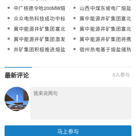
技术研究及示范应用项
键技术研发”获得江苏省
州电厂2023年9月熔盐
电协同耦合降低电力消
中广核德令哈200MW熔
山西中煤东坡电厂熔盐
目勘察设计招标
专项资金
储热初步设计方案评审
耗！山西建龙实施熔盐
盐塔式光热项目EPC招
储能改造项目初步可行
众众电热科技成功中标
冀中能源井矿集团塞北
服务
储热煤气调峰项目
标
性研究服务采购
华能熔盐储能装置科研
农光互补光热项目顺利
冀中能源井矿集团塞北
冀中能源井矿集团塞北
项目熔盐电加热器
开工
“农光互补”光热供汽项目
“农光互补”光热供汽项目
冀中能源井矿集团激发
冀中能源井矿集团将携
造价咨询服务招标
获批
内生活力推进企业高质
二元、三元、低熔点等
井矿集团积极推进熔盐
宿州热电基于熔盐储热
量发展
系列熔盐产品亮相常州
储能供热和发电示范应
的煤电灵活性关键技术
第七届光热大会
用项目高质量发展
研究及示范应用项目勘
察设计中标候选公示
最新评论
0
人参与
马上参与