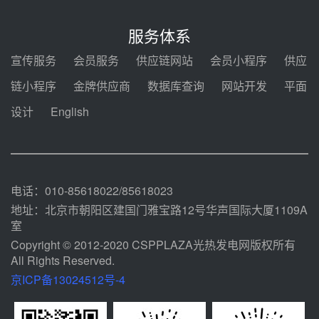
迪尔化工预中标华能西安热工院
2026-2029年熔盐介质框架协议
服务体系
前天 08-05 11:37
宣传服务
会员服务
供应链网站
会员小程序
供应
中能建华中试研院中标重能新疆
链小程序
金牌供应商
数据库查询
网站开发
平面
100MW光热项目机组调试及性能
试验
设计
English
前天 08-05 10:41
解读丨十五五电源结构优化：光热
规模化助力构建绿色低碳电力供给
格局
前天 08-05 09:11
电话：010-85618022/85618023
地址：北京市朝阳区建国门雅宝路12号华声国际大厦1109A
室
Copyright © 2012-2020 CSPPLAZA光热发电网版权所有
All Rights Reserved.
京ICP备13024512号-4