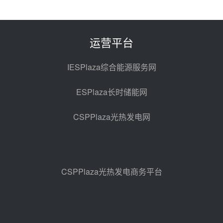
西子洁能中标中广核德令哈50MW
光热示范电站二列蒸汽发生器设备
采购
前天 08-05 17:20
运营平台
亚核阀业中标天山北麓100MW光
热发电工程EPC总承包项目熔盐截
IESPlaza综合能源服务网
止阀、熔盐三偏心蝶阀采购
前天 08-05 17:15
ESPlaza长时储能网
昊森机电中标新疆华电天山北麓基
地100MW光热发电工程EPC总承
CSPPlaza光热发电网
包项目熔盐介质超声波流量计采购
前天 08-05 17:09
节点突破！独山子石化光伏熔盐储
能示范项目电加热器厂房顺利封顶
前天 08-05 14:48
CSPPlaza光热发电商务平台
7400吨！迪尔化工成功签订鲁西火
电机组灵活性改造项目三元液态盐
采购合同
前天 08-05 14:12