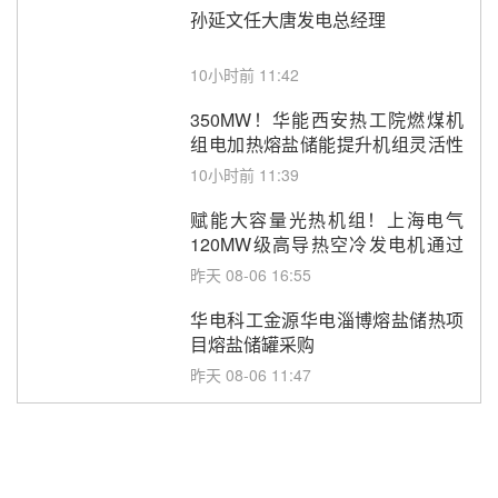
孙延文任大唐发电总经理
10小时前 11:42
350MW！华能西安热工院燃煤机
组电加热熔盐储能提升机组灵活性
改造项目初步设计第三方评审服务
10小时前 11:39
采购
赋能大容量光热机组！上海电气
120MW级高导热空冷发电机通过
型式试验
昨天 08-06 16:55
华电科工金源华电淄博熔盐储热项
目熔盐储罐采购
昨天 08-06 11:47
中国电建中南院吉西基地鲁固直流
100MW光工程性能试验采购
昨天 08-06 10:49