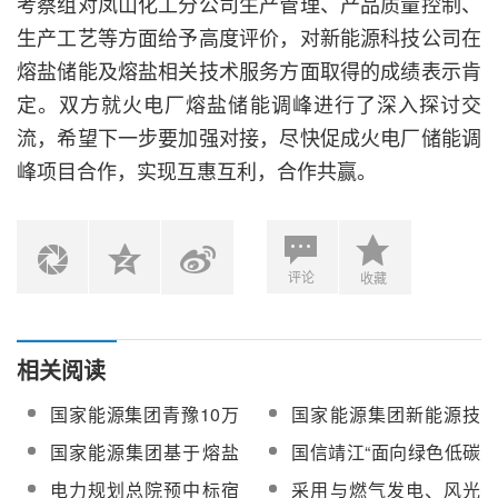
考察组对凤山化工分公司生产管理、产品质量控制、
生产工艺等方面给予高度评价，对新能源科技公司在
熔盐储能及熔盐相关技术服务方面取得的成绩表示肯
定。双方就火电厂熔盐储能调峰进行了深入探讨交
流，希望下一步要加强对接，尽快促成火电厂储能调
峰项目合作，实现互惠互利，合作共赢。
评论
收藏
相关阅读
国家能源集团青豫10万
国家能源集团新能源技
千瓦光热项目配套工程
术研究院有限公司董事
国家能源集团基于熔盐
国信靖江“面向绿色低碳
获批
长褚景春：新型储能大
储热的煤电灵活性关键
电力系统的熔盐储能关
电力规划总院预中标宿
采用与燃气发电、风光
有可为