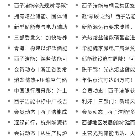
洁能与绍兴绿电能源达
堆工所，加快推进绿色
西子洁能率先规划“零碳”
西子洁能与桐昆集团签
成熔盐储能示范项目合
零碳转型
蓝图，助力实现双碳目
署战略合作框架协议
拥有熔盐储能、固体储
赴“零碳”之约！西子洁能
作
标
热、电池等核心技术！
助力零碳产业园新实践
新型储能参与电力辅助
新能源运行要求陡增，
西子洁能持续深化“新能
服务费用由发电侧并网
储能获利空间有限！华
三部委发文：加快培养
光热熔盐储能硝酸盐进
源+储能”布局
主体、电力用户合理分
东区域“两个细则”的影响
储能领域高层次紧缺人
入紧缺新时代
青海：构建以熔盐储能
华能魏家峁电厂高温蒸
摊！山东印发全国首个
与启示
才！
等多能互补储能体系，
汽熔盐储热调峰示范工
电力现货市场储能支持
西子洁能：熔盐储能可
储能建设迫在眉睫！“可
满足新型电力系统需求
程换热器、储罐公开招
政策
从光热发电向火电灵活
再生能源+储能”寻求协
会员动态 | 浙江省委常
陈干锦：光热熔盐储能
标
性改造、风光储、零碳
同发展
委、杭州市委书记刘捷
在安全性和电网匹配性
熔盐储热+压缩空气储
年供蒸汽可达84万吨！
工厂/园区等应用场景拓
等赴西子调研
上更具优势
能！全球首创低熔点熔
国内在建最大规模熔盐
展
中国银行周景彤：海上
会员动态 | 西子洁能获
融盐高温绝热压缩技术
储能项目产汽试运行！
风电、光热发电、分布
颁2022年度“零碳中国”
西子洁能中标中广核吉
利好！三部门：新增风
启动示范
式光伏发电等有望纳入
十大创新技术奖
西鲁固直流100MW光热
电、光伏消费量不纳入
会员动态 | 西子洁能成
会员动态 | 西子洁能“多
绿电范畴
发电项目蒸汽发生系统
能源消费总量控制，绿
为杭州亚运会官方清洁
能联储零碳能源集成”技
逐绿前行，杭州能源转
西部地区发展储能“建而
证作为认定凭证
能源产品供应商
术入选“零碳中国”十大创
型蹄疾步稳
不用”待解
会员动态 | 从生产锅炉
主营光热储能电站、火
新技术