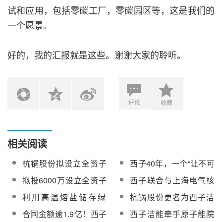
试和应用，包括零碳工厂，零碳园区等，这是我们的
一个愿景。
好的，我的汇报就是这些。谢谢大家的聆听。
评论
收藏
相关阅读
杭锅股份拟设立全资子
西子40年，一个“让不可
公司浙江西子新能源，
能成为可能”的故事
拟投6000万设立全资子
西子联合与上海电气核
将发力光热领域
公司“西子新能源”！杭锅
电集团签署战略合作协
利用高温熔盐储存绿
杭锅股份更名为西子洁
剑指光热发电技术
议
电！西子航空“零碳工厂”
能
合同金额逾1.9亿！西子
西子洁能牵手原子能院
正式投运