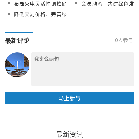
转型清洁能源制造，西
电灵活性改造等！西子
布局火电灵活性调峰储
会员动态 | 共建绿色发
子洁能荣获2021年浙江
洁能拟与宁波西拓设立
能改造！西子洁能拟
展“强引擎”！西子洁能与
降低交易价格、完善绿
省政府质量奖
合资公司
1.36亿竞价受让赫普能
中电新能源签署战略合
证核发机制，助力绿电
源10%股权
作协议
交易更好更快发展
最新评论
0
人参与
马上参与
最新资讯