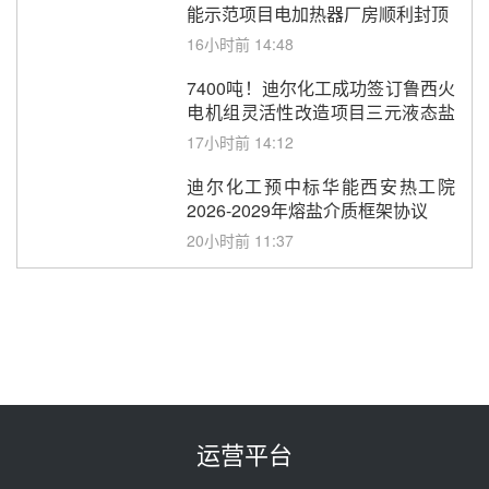
能示范项目电加热器厂房顺利封顶
16小时前 14:48
7400吨！迪尔化工成功签订鲁西火
电机组灵活性改造项目三元液态盐
采购合同
17小时前 14:12
迪尔化工预中标华能西安热工院
2026-2029年熔盐介质框架协议
20小时前 11:37
中能建华中试研院中标重能新疆
100MW光热项目机组调试及性能
试验
21小时前 10:41
解读丨十五五电源结构优化：光热
规模化助力构建绿色低碳电力供给
格局
22小时前 09:11
运营平台
华能西安热工院熔盐电伴热三年框