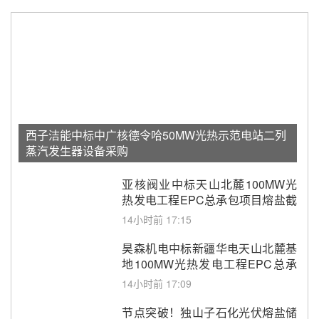
西子洁能中标中广核德令哈50MW光热示范电站二列
蒸汽发生器设备采购
亚核阀业中标天山北麓100MW光
热发电工程EPC总承包项目熔盐截
止阀、熔盐三偏心蝶阀采购
14小时前 17:15
昊森机电中标新疆华电天山北麓基
地100MW光热发电工程EPC总承
包项目熔盐介质超声波流量计采购
14小时前 17:09
节点突破！独山子石化光伏熔盐储