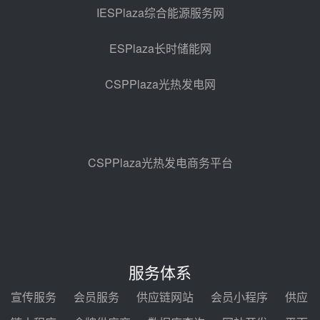
架协议项目中标候选人公示
IESPlaza综合能源服务网
昨天 08-04 11:33
ESPlaza长时储能网
350MW光热大基地建设提速！哈
锅中标格尔木项目蒸汽发生系统
CSPPlaza光热发电网
昨天 08-04 09:54
甘肃建投安装公司赴京洽谈，深化
瓜州、博州光热项目战略合作
昨天 08-04 09:27
CSPPlaza光热发电商务平台
新型电力系统建设“十五五”规划印
发！明确推动光热发电规模化发展
昨天 08-04 09:16
中电建共和100万千瓦光伏光热项
目海南州香加#1储能工程EPC总承
服务体系
包项目设备采购
前天 08-03 17:10
宣传服务
会员服务
供应链网站
会员小程序
供应
河北金悦弘千中标重能新疆天山北