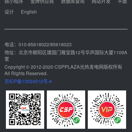
链小程序
金牌供应商
数据库查询
网站开发
平面
麓100MW光热发电项目用“碳钢、
合金钢管件”采购
设计
English
前天 08-03 16:58
华电重能新疆天山北麓新能源基地
100MW光热发电项目管件采购
前天 08-03 16:29
电话：010-85618022/85618023
地址：北京市朝阳区建国门雅宝路12号华声国际大厦1109A
室
Copyright © 2012-2020 CSPPLAZA光热发电网版权所有
All Rights Reserved.
京ICP备13024512号-4