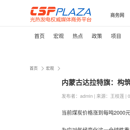
商务网
首页
宏观
热点
政策
项目
首页
宏观
内蒙古达拉特旗：构
发布者：admin | 来源：王枝莲 | 0评论
当前煤炭价格涨到每吨200
为应对气候变化这一全球性重