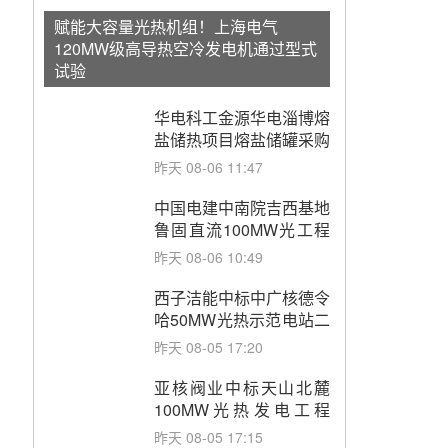
赋能大容量光热机组！上海电气
120MW级高导热空冷发电机通过型式
试验
华电科工金源华电淄博熔
盐储热项目熔盐储罐采购
昨天 08-06 11:47
中国电建中南院吉西基地
鲁固直流100MW光工程
性能试验采购
昨天 08-06 10:49
西子洁能中标中广核德令
哈50MW光热示范电站二
列蒸汽发生器设备采购
昨天 08-05 17:20
亚核阀业中标天山北麓
100MW光热发电工程
EPC总承包项目熔盐截
昨天 08-05 17:15