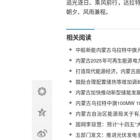
追光逐日、乘风前行，达拉
朝夕、风雨兼程。
相关阅读
中船新能内蒙古乌拉特中旗
项目实现满负荷发电
内蒙古2025年可再生能源
任权重达25%以上
打造现代能源经济，内蒙古
鼓励合理配置储热等增加调
古启动源网荷储一体化和多
内蒙古加快推动新型储能发展
报工作
年5GW！新建新能项目配储1
内蒙古乌拉特中旗100MW 
式光热发电项目发电量超过
内蒙古自治区能源局关于有
电”工作有关事宜的紧急通知
国网李琼慧：预计“十四五”
光超4亿千瓦，占全部新能源
五部门发文：推进光伏发电
上