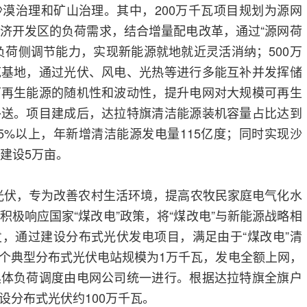
漠治理和矿山治理。其中，200万千瓦项目规划为源网
济开发区的负荷需求，结合增量配电改革，通过“源网荷
负荷侧调节能力，实现新能源就地就近灵活消纳；500万
范基地，通过光伏、风电、光热等进行多能互补并发挥储
可再生能源的随机性和波动性，提升电网对大规模可再生
外送。项目建成后，达拉特旗清洁能源装机容量占比达到
35%以上，年新增清洁能源发电量115亿度；同时实现沙
建设5万亩。
布式光伏，专为改善农村生活环境，提高农牧民家庭电气化水
积极响应国家“煤改电”政策，将“煤改电”与新能源战略相
，通过建设分布式光伏发电项目，满足由于“煤改电”清
个典型分布式光伏电站规模为1万千瓦，发电全额上网，
具体负荷调度由电网公司统一进行。根据达拉特旗全旗户
设分布式光伏约100万千瓦。