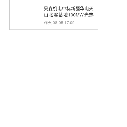
止阀、熔盐三偏心蝶阀采
购
昊森机电中标新疆华电天
山北麓基地100MW光热
发电工程EPC总承包项
昨天 08-05 17:09
目熔盐介质超声波流量计
采购
节点突破！独山子石化光
伏熔盐储能示范项目电加
热器厂房顺利封顶
昨天 08-05 14:48
7400吨！迪尔化工成功
签订鲁西火电机组灵活性
改造项目三元液态盐采购
前天 08-05 14:12
合同
迪尔化工预中标华能西安
热工院2026-2029年熔盐
介质框架协议
前天 08-05 11:37
中能建华中试研院中标重
能新疆100MW光热项目
机组调试及性能试验
前天 08-05 10:41