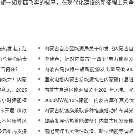
特旗一如那匹飞奔的骏马，在现代化建设的新征程上只争
光热发电示范
内蒙古自治区能源局关于印发《内蒙古自
治区可再生能源电力消纳保障实施方案》
电力总量消纳责
李建春：针对内蒙古“十四五”电力能源发
的通知
展的思考和建议
底气何在？
内蒙古乌拉特中旗新能源发电量突破500
亿度
峰能力！内蒙
国家电投内蒙古新能源拟在内蒙磴口县进
能互补项目申
行整县分布式光伏和光热项目开发
意见：2025
内蒙古自治区能源局关于2021年风电、光
5%、2h
伏发电开发建设有关事项的通知
10小时储能槽
2000MW配15%储能：内蒙古库布其光伏
设计指标
治沙项目启动竞争优选
序开展“煤改
内蒙古杭锦旗采取多种措施推动库布其光
伏治沙模式向优发展
大基地新增风
鼓励发展储热蓄能装备！内蒙古印发新能
新增70%以
源装备制造业高质量发展实施方案
多元布局支持
需配套煤电灵活性改造、新型储能等调峰
（2021-2025年）