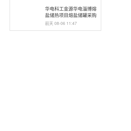
华电科工金源华电淄博熔
盐储热项目熔盐储罐采购
前天 08-06 11:47
中国电建中南院吉西基地
鲁固直流100MW光工程
性能试验采购
前天 08-06 10:49
西子洁能中标中广核德令
哈50MW光热示范电站二
列蒸汽发生器设备采购
前天 08-05 17:20
亚核阀业中标天山北麓
100MW光热发电工程
EPC总承包项目熔盐截
前天 08-05 17:15
止阀、熔盐三偏心蝶阀采
购
昊森机电中标新疆华电天
山北麓基地100MW光热
发电工程EPC总承包项
前天 08-05 17:09