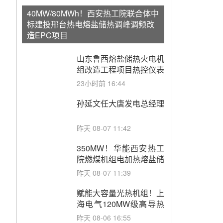
40MW/80MWh！西安热工院联合体中
标建投邢台热电熔盐储热调峰调频改
造EPC项目
山东鲁西熔盐储热火电机
组改造工程项目热控仪表
成套设备采购
23小时前 16:44
孙延文任大唐发电总经理
昨天 08-07 11:42
350MW！华能西安热工
院燃煤机组电加热熔盐储
能提升机组灵活性改造项
昨天 08-07 11:39
目初步设计第三方评审服
务采购
赋能大容量光热机组！上
海电气120MW级高导热
空冷发电机通过型式试验
昨天 08-06 16:55