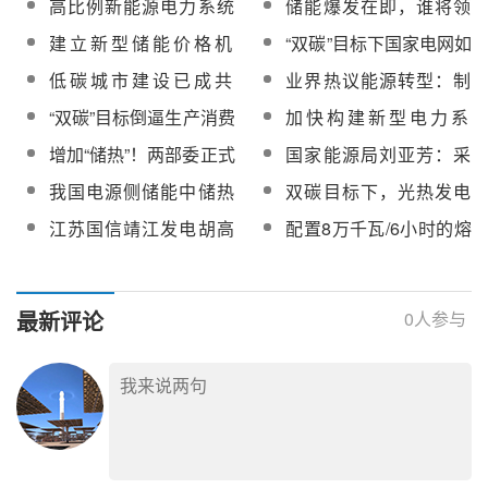
高比例新能源电力系统
储能爆发在即，谁将领
导意见（征求意见
中储能应用关键问题与
跑新赛道？
稿）》
建立新型储能价格机
“双碳”目标下国家电网如
展望
制！《“十四五”时期深化
何“调”绿电？
低碳城市建设已成共
业界热议能源转型：制
价格机制改革行动方
识，苏州正抓紧制定双
定系统性实施方案，助
“双碳”目标倒逼生产消费
加快构建新型电力系
案》全文
碳目标实施方案
力实现“双碳”目标
升级
统，助力实现“双碳”目标
增加“储热”！两部委正式
国家能源局刘亚芳：采
印发《关于加快推动新
用政策倾斜方式激励落
我国电源侧储能中储热
双碳目标下，光热发电
型储能发展的指导意
实新型储能的新能源发
技术的发展现状及前景
技术正不断“出圈”
江苏国信靖江发电胡高
配置8万千瓦/6小时的熔
见》
电项目
斌：面向新型电力系统
融盐储能，内蒙古通威
的熔融盐储热与煤电机
绿色基材新能源项目获
组耦合集成与灵活运行
批
最新评论
0
人参与
技术