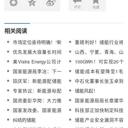
评论
收藏
相关阅读
市场定位亟待明确！“新
重磅利好！储能行业将
能源+储能”如何破局？
出扶持政策
优先发展大容量长时间
山西、宁夏、青海、山
低成本的调峰储能技
东……2021年起这些省
美Vistra Energy公司计
100GWh！可实现20个
术！山东省发布《关于
份要求光伏电站强配储
划关闭燃煤发电厂并呼
光热电站共享！MIT提
国家能源局李冶：下一
储能成本有望降至1毛
开展储能示范应用的实
能！
吁尽快通过太阳能+储能
出超大规模长时储能设
步要从这四方面促进储
钱！揭秘“十四五”储能技
施意见》
田庆军：新能源配储能
中石化董事长张玉卓到
转型法案
想
能产业发展
术重点专项规划要点
不能一刀切，要因地制
东营调研，听取光热+储
专家热议：新能源标配
储能风起！
宜
能技术等多源合储开发
储能或成趋势，既要“有
国资委彭华岗：大力推
国家能源局局长章建华
模式
效”也要“有利”
进智能电网、储能、氢
到晋江储能电站调研
国家发改委、国家能源
科技部正加快制定科技
能等技术的研发应用
局联合引发《关于加快
支撑碳达峰碳中和行动
纠结的储能
储能产业安全漏洞不容
推动新型储能发展的指
方案
忽视