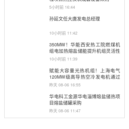
5小时前 16:44
孙延文任大唐发电总经理
10小时前 11:42
350MW！华能西安热工院燃煤机
组电加热熔盐储能提升机组灵活性
改造项目初步设计第三方评审服务
10小时前 11:39
采购
赋能大容量光热机组！上海电气
120MW级高导热空冷发电机通过
型式试验
昨天 08-06 16:55
华电科工金源华电淄博熔盐储热项
目熔盐储罐采购
昨天 08-06 11:47
中国电建中南院吉西基地鲁固直流
100MW光工程性能试验采购