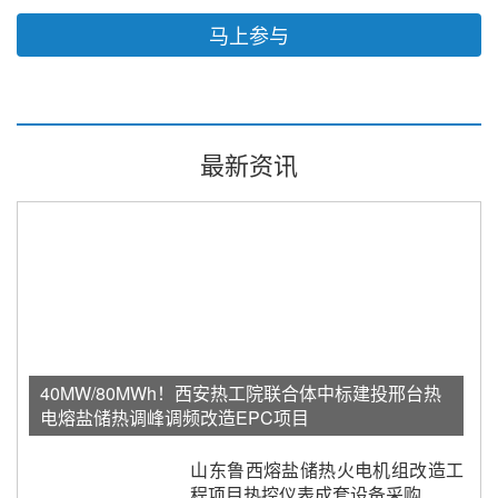
马上参与
最新资讯
40MW/80MWh！西安热工院联合体中标建投邢台热
电熔盐储热调峰调频改造EPC项目
山东鲁西熔盐储热火电机组改造工
程项目热控仪表成套设备采购