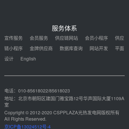
电机组灵活性改造项目三元液态盐
采购合同
前天 08-05 14:12
迪尔化工预中标华能西安热工院
2026-2029年熔盐介质框架协议
服务体系
前天 08-05 11:37
宣传服务
会员服务
供应链网站
会员小程序
供应
中能建华中试研院中标重能新疆
链小程序
金牌供应商
数据库查询
网站开发
平面
100MW光热项目机组调试及性能
试验
设计
English
前天 08-05 10:41
解读丨十五五电源结构优化：光热
规模化助力构建绿色低碳电力供给
格局
前天 08-05 09:11
电话：010-85618022/85618023
地址：北京市朝阳区建国门雅宝路12号华声国际大厦1109A
室
Copyright © 2012-2020 CSPPLAZA光热发电网版权所有
All Rights Reserved.
京ICP备13024512号-4