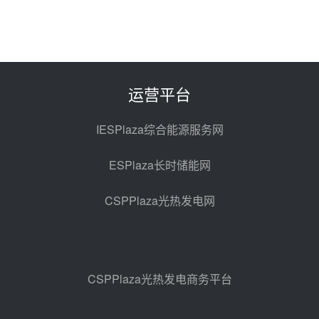
昨天 08-06 10:49
西子洁能中标中广核德令哈50MW
光热示范电站二列蒸汽发生器设备
采购
前天 08-05 17:20
运营平台
亚核阀业中标天山北麓100MW光
热发电工程EPC总承包项目熔盐截
IESPlaza综合能源服务网
止阀、熔盐三偏心蝶阀采购
前天 08-05 17:15
ESPlaza长时储能网
昊森机电中标新疆华电天山北麓基
地100MW光热发电工程EPC总承
CSPPlaza光热发电网
包项目熔盐介质超声波流量计采购
前天 08-05 17:09
节点突破！独山子石化光伏熔盐储
能示范项目电加热器厂房顺利封顶
前天 08-05 14:48
CSPPlaza光热发电商务平台
7400吨！迪尔化工成功签订鲁西火