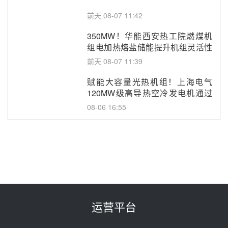
前天 08-07 11:42
350MW！华能西安热工院燃煤机
组电加热熔盐储能提升机组灵活性
改造项目初步设计第三方评审服务
前天 08-07 11:39
采购
赋能大容量光热机组！上海电气
120MW级高导热空冷发电机通过
型式试验
08-06 16:55
华电科工金源华电淄博熔盐储热项
目熔盐储罐采购
08-06 11:47
中国电建中南院吉西基地鲁固直流
100MW光工程性能试验采购
08-06 10:49
运营平台
西子洁能中标中广核德令哈50MW