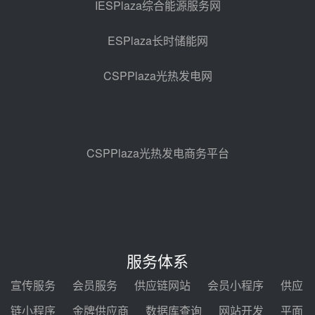
光热示范电站二列蒸汽发生器设备
IESPlaza综合能源服务网
采购
08-05 17:20
ESPlaza长时储能网
亚核阀业中标天山北麓100MW光
热发电工程EPC总承包项目熔盐截
CSPPlaza光热发电网
止阀、熔盐三偏心蝶阀采购
08-05 17:15
昊森机电中标新疆华电天山北麓基
地100MW光热发电工程EPC总承
包项目熔盐介质超声波流量计采购
08-05 17:09
CSPPlaza光热发电商务平台
节点突破！独山子石化光伏熔盐储
能示范项目电加热器厂房顺利封顶
08-05 14:48
7400吨！迪尔化工成功签订鲁西火
电机组灵活性改造项目三元液态盐
服务体系
采购合同
08-05 14:12
宣传服务
会员服务
供应链网站
会员小程序
供应
迪尔化工预中标华能西安热工院
链小程序
金牌供应商
数据库查询
网站开发
平面