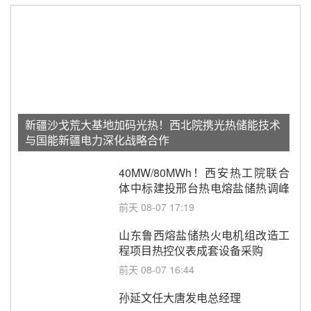
新疆沙戈荒大基地加码光热！西北院携光热储能技术
与国能新疆电力深化战略合作
40MW/80MWh！西安热工院联合
体中标建投邢台热电熔盐储热调峰
调频改造EPC项目
前天 08-07 17:19
山东鲁西熔盐储热火电机组改造工
程项目热控仪表成套设备采购
前天 08-07 16:44
孙延文任大唐发电总经理