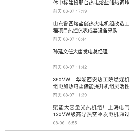
体中标建投邢台热电熔盐储热调峰
调频改造EPC项目
前天 08-07 17:19
山东鲁西熔盐储热火电机组改造工
程项目热控仪表成套设备采购
前天 08-07 16:44
孙延文任大唐发电总经理
前天 08-07 11:42
350MW！华能西安热工院燃煤机
组电加热熔盐储能提升机组灵活性
改造项目初步设计第三方评审服务
前天 08-07 11:39
采购
赋能大容量光热机组！上海电气
120MW级高导热空冷发电机通过
型式试验
08-06 16:55
华电科工金源华电淄博熔盐储热项