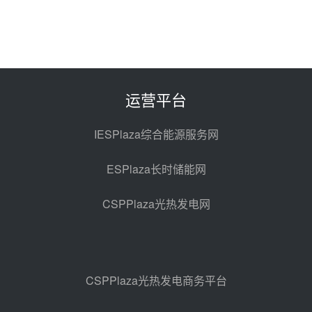
目熔盐储罐采购
08-06 11:47
中国电建中南院吉西基地鲁固直流
100MW光工程性能试验采购
08-06 10:49
运营平台
西子洁能中标中广核德令哈50MW
光热示范电站二列蒸汽发生器设备
IESPlaza综合能源服务网
采购
08-05 17:20
ESPlaza长时储能网
亚核阀业中标天山北麓100MW光
热发电工程EPC总承包项目熔盐截
CSPPlaza光热发电网
止阀、熔盐三偏心蝶阀采购
08-05 17:15
昊森机电中标新疆华电天山北麓基
地100MW光热发电工程EPC总承
包项目熔盐介质超声波流量计采购
08-05 17:09
CSPPlaza光热发电商务平台
节点突破！独山子石化光伏熔盐储