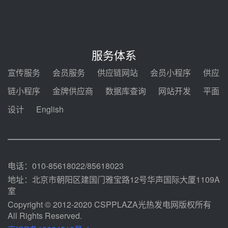
能示范项目电加热器厂房顺利封顶
08-05 14:48
7400吨！迪尔化工成功签订鲁西火
电机组灵活性改造项目三元液态盐
服务体系
采购合同
08-05 14:12
宣传服务
会员服务
供应链网站
会员小程序
供应
迪尔化工预中标华能西安热工院
链小程序
金牌供应商
数据库查询
网站开发
平面
2026-2029年熔盐介质框架协议
设计
English
08-05 11:37
中能建华中试研院中标重能新疆
100MW光热项目机组调试及性能
试验
08-05 10:41
电话：010-85618022/85618023
地址：北京市朝阳区建国门雅宝路12号华声国际大厦1109A
室
Copyright © 2012-2020 CSPPLAZA光热发电网版权所有
All Rights Reserved.