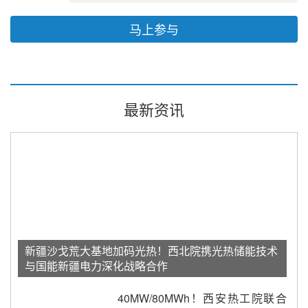
马上参与
最新资讯
新疆沙戈荒大基地加码光热！西北院携光热储能技术
与国能新疆电力深化战略合作
40MW/80MWh！西安热工院联合