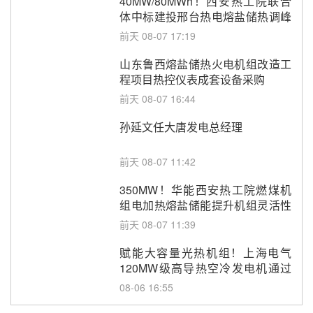
40MW/80MWh！西安热工院联合
体中标建投邢台热电熔盐储热调峰
调频改造EPC项目
前天 08-07 17:19
山东鲁西熔盐储热火电机组改造工
程项目热控仪表成套设备采购
前天 08-07 16:44
孙延文任大唐发电总经理
前天 08-07 11:42
350MW！华能西安热工院燃煤机
组电加热熔盐储能提升机组灵活性
改造项目初步设计第三方评审服务
前天 08-07 11:39
采购
赋能大容量光热机组！上海电气
120MW级高导热空冷发电机通过
型式试验
08-06 16:55