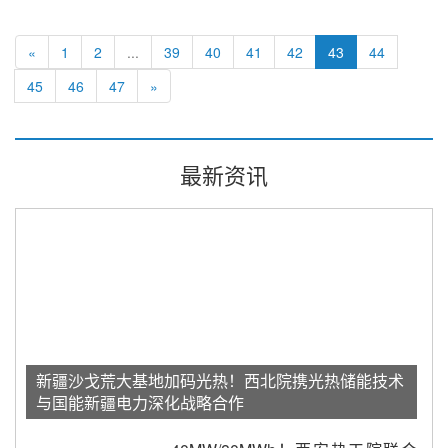
«
1
2
...
39
40
41
42
43
44
45
46
47
»
最新资讯
新疆沙戈荒大基地加码光热！西北院携光热储能技术
与国能新疆电力深化战略合作