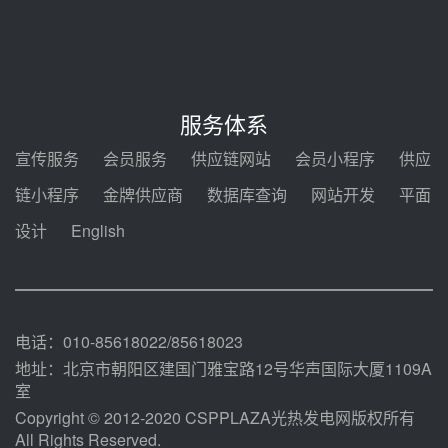
节点突破！独山子石化光伏熔盐储
能示范项目电加热器厂房顺利封顶
08-05 14:48
7400吨！迪尔化工成功签订鲁西火
电机组灵活性改造项目三元液态盐
服务体系
采购合同
08-05 14:12
宣传服务
会员服务
供应链网站
会员小程序
供应
迪尔化工预中标华能西安热工院
链小程序
金牌供应商
数据库查询
网站开发
平面
2026-2029年熔盐介质框架协议
设计
English
08-05 11:37
中能建华中试研院中标重能新疆
100MW光热项目机组调试及性能
试验
08-05 10:41
电话：010-85618022/85618023
地址：北京市朝阳区建国门雅宝路12号华声国际大厦1109A
室
Copyright © 2012-2020 CSPPLAZA光热发电网版权所有
All Rights Reserved.