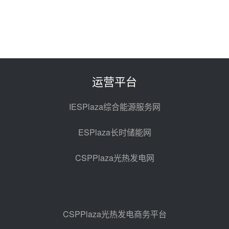
华电科工金源华电淄博熔盐储热项
目熔盐储罐采购
08-06 11:47
中国电建中南院吉西基地鲁固直流
100MW光工程性能试验采购
08-06 10:49
运营平台
西子洁能中标中广核德令哈50MW
光热示范电站二列蒸汽发生器设备
IESPlaza综合能源服务网
采购
08-05 17:20
ESPlaza长时储能网
亚核阀业中标天山北麓100MW光
热发电工程EPC总承包项目熔盐截
CSPPlaza光热发电网
止阀、熔盐三偏心蝶阀采购
08-05 17:15
昊森机电中标新疆华电天山北麓基
地100MW光热发电工程EPC总承
包项目熔盐介质超声波流量计采购
08-05 17:09
CSPPlaza光热发电商务平台